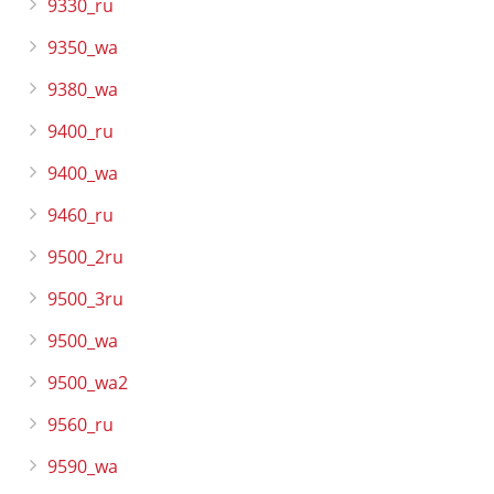
9330_ru
9350_wa
9380_wa
9400_ru
9400_wa
9460_ru
9500_2ru
9500_3ru
9500_wa
9500_wa2
9560_ru
9590_wa