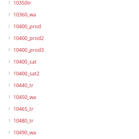
10350tr
10360_wa
10400_prod
10400_prod2
10400_prod3
10400_sat
10400_sat2
10440_tr
10450_wa
10465_tr
10480_tr
10490_wa