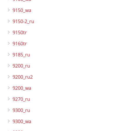
9150_wa
9150-2_ru
9150tr
9160tr
9185_ru
9200_ru
9200_ru2
9200_wa
9270_ru
9300_ru
9300_wa