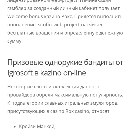
лицензированном web-project. Начинающий
гэмблер за созданный личный кабинет получает
Welcome bonus казино Рокс. Придется выполнить
пополнение, чтобы web-project насчитал
бесплатные вращения и определенную денежную
сумму.
Призовые однорукие бандиты от
Igrosoft в kazino on-line
Некоторые слоты из коллекции данного
провайдера обрели максимальную популярность.
К подкатегории славных игральных эмуляторов,
присутствующих в cazino Rox casino, относят:
Крейзи Манкей;