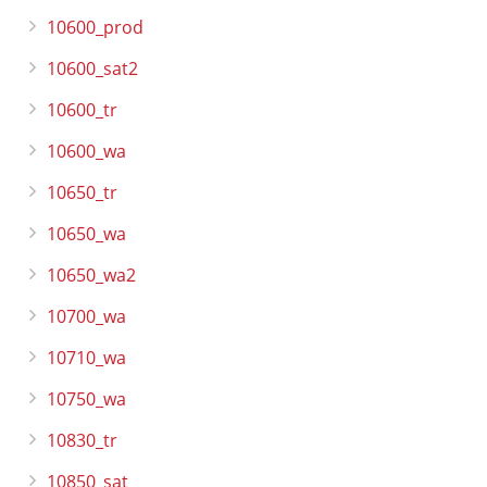
10600_prod
10600_sat2
10600_tr
10600_wa
10650_tr
10650_wa
10650_wa2
10700_wa
10710_wa
10750_wa
10830_tr
10850_sat