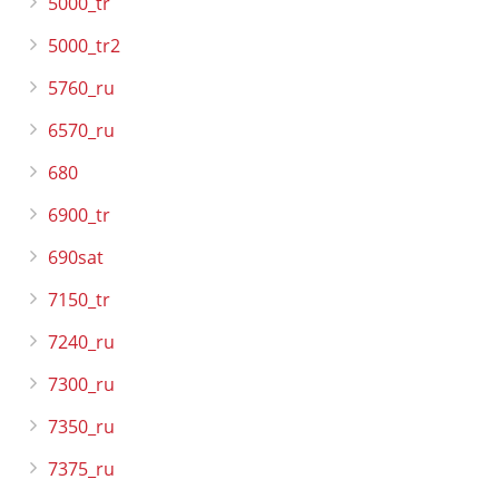
5000_tr
5000_tr2
5760_ru
6570_ru
680
6900_tr
690sat
7150_tr
7240_ru
7300_ru
7350_ru
7375_ru