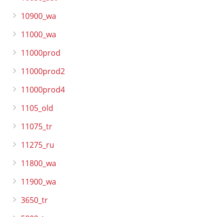
10900_wa
11000_wa
11000prod
11000prod2
11000prod4
1105_old
11075_tr
11275_ru
11800_wa
11900_wa
3650_tr