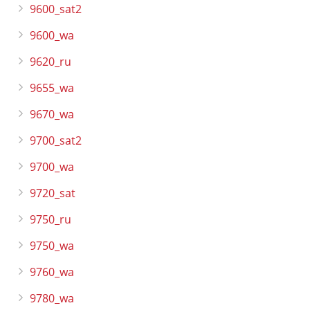
9600_sat2
9600_wa
9620_ru
9655_wa
9670_wa
9700_sat2
9700_wa
9720_sat
9750_ru
9750_wa
9760_wa
9780_wa