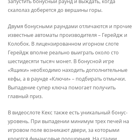
запустить бонусный раунд и выждать, когда
скалолаз доберется до вершины горы.
Двумя бонусными раундами отличаются и прочие
известные автоматы производителя – Герейдж и
Колобок. В лицензированном игорном слоте
Герейдж вполне реально выиграть около сто
шестидесяти тысяч монет. В бонусной игре
«Ящики» необходимо находить дополнительные
кефы, а в раунде «Ключи» – подбирать отмычки.
Выпадение супер ключа помогает получить
главный приз.
В видеослоте Кекс также есть уникальный бонус-
уровень. При выпадении минимум трех печей на
игровом поле возникают двери, за которыми
кроются финансовые поощрения. На стадии