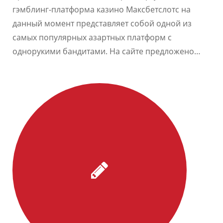
гэмблинг-платформа казино Максбетслотс на
данный момент представляет собой одной из
самых популярных азартных платформ с
однорукими бандитами. На сайте предложено…