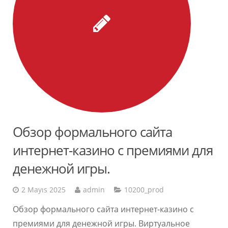
Обзор формального сайта
интернет-казино с премиями для
денежной игры.
2 Mayıs 2025
admin
10200_prod
Обзор формального сайта интернет-казино с
премиями для денежной игры. Виртуальное