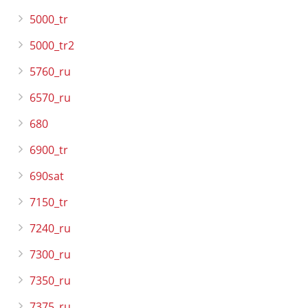
5000_tr
5000_tr2
5760_ru
6570_ru
680
6900_tr
690sat
7150_tr
7240_ru
7300_ru
7350_ru
7375_ru