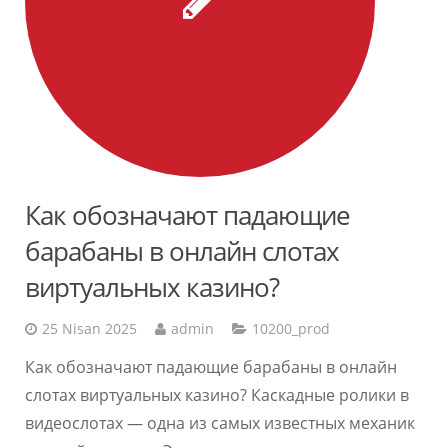
Как обозначают падающие
барабаны в онлайн слотах
виртуальных казино?
25 Nisan 2025
admin
10200_prod
Как обозначают падающие барабаны в онлайн
слотах виртуальных казино? Каскадные ролики в
видеослотах — одна из самых известных механик