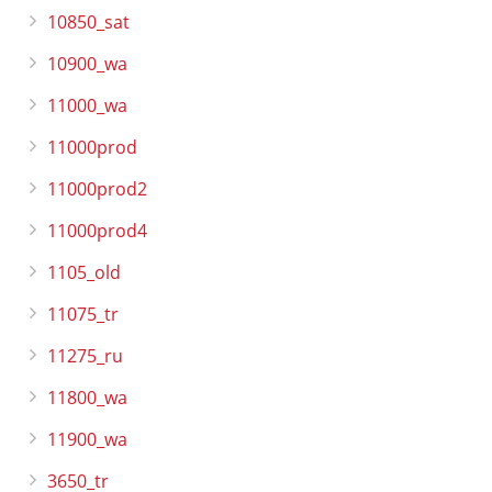
10850_sat
10900_wa
11000_wa
11000prod
11000prod2
11000prod4
1105_old
11075_tr
11275_ru
11800_wa
11900_wa
3650_tr