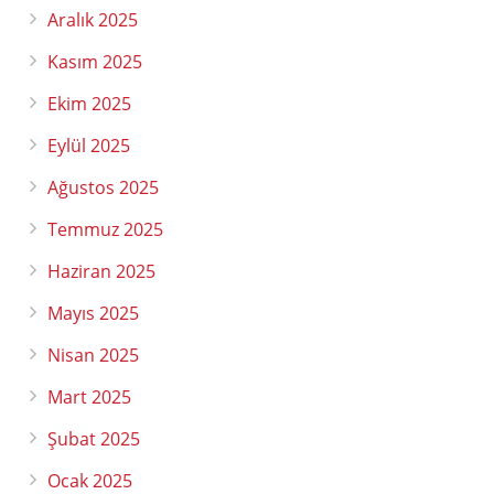
Aralık 2025
Kasım 2025
Ekim 2025
Eylül 2025
Ağustos 2025
Temmuz 2025
Haziran 2025
Mayıs 2025
Nisan 2025
Mart 2025
Şubat 2025
Ocak 2025