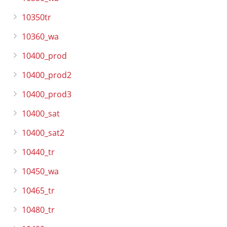
10350tr
10360_wa
10400_prod
10400_prod2
10400_prod3
10400_sat
10400_sat2
10440_tr
10450_wa
10465_tr
10480_tr