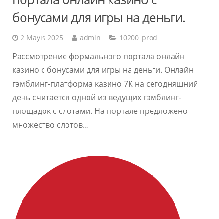
бонусами для игры на деньги.
2 Mayıs 2025
admin
10200_prod
Рассмотрение формального портала онлайн
казино с бонусами для игры на деньги. Онлайн
гэмблинг-платформа казино 7К на сегодняшний
день считается одной из ведущих гэмблинг-
площадок с слотами. На портале предложено
множество слотов…