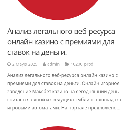
Анализ легального веб-ресурса
онлайн казино с премиями для
ставок на деньги.
2 Mayıs 2025
admin
10200_prod
Анализ легального веб-ресурса онлайн казино с
премиями для ставок на деньги. Онлайн игорное
заведение Максбет казино на сегодняшний день
считается одной из ведущих гэмблинг-площадок с
игровыми автоматами. На портале предложено…