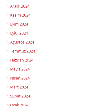
Aralık 2024
Kasım 2024
Ekim 2024
Eylül 2024
Ağustos 2024
Temmuz 2024
Haziran 2024
Mayıs 2024
Nisan 2024
Mart 2024
Şubat 2024
Ocak 2024