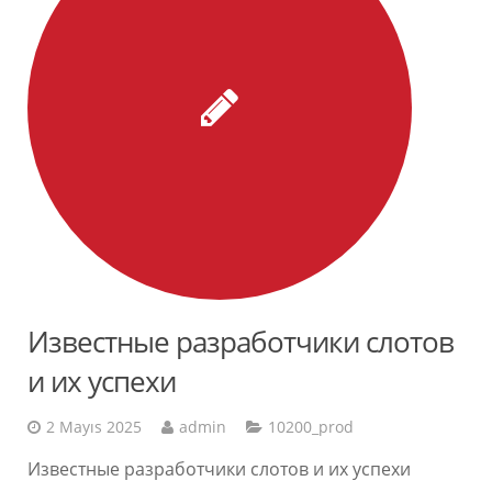
Известные разработчики слотов
и их успехи
2 Mayıs 2025
admin
10200_prod
Известные разработчики слотов и их успехи