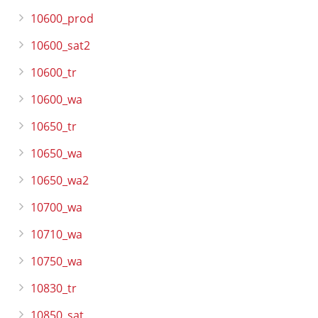
10600_prod
10600_sat2
10600_tr
10600_wa
10650_tr
10650_wa
10650_wa2
10700_wa
10710_wa
10750_wa
10830_tr
10850_sat