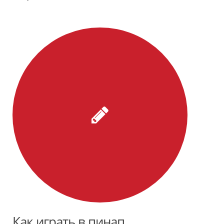
Как играть в пинап