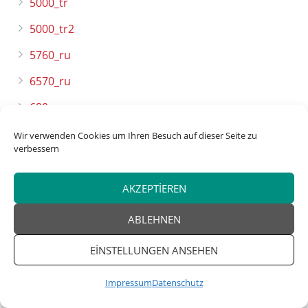
5000_tr
5000_tr2
5760_ru
6570_ru
680
6900_tr
Wir verwenden Cookies um Ihren Besuch auf dieser Seite zu
verbessern
690sat
7150_tr
AKZEPTIEREN
7240_ru
ABLEHNEN
7300_ru
EINSTELLUNGEN ANSEHEN
7350_ru
Impressum
Datenschutz
7375_ru