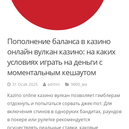
Пополнение баланса в казино
онлайн вулкан казино: на каких
условиях играть на деньги с
моментальным кешаутом
31 Ocak 2025
admin
9800_wa
Kazino online казино вулкан позволяет гэмблерам
отдохнуть и попытаться сорвать джек-пот. Для
включения спинов в одноруких бандитах, раундов
в покере или рулетке рекомендуется
осуществлять реальные ставки, каковые