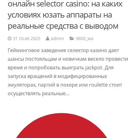
онлайн selector casino: на каких
условиях юзать аппараты на
реальные средства с выводом
31 Ocak 2025
admin
9800_wa
Гейминговое заведение селектор казино дает
шансы постояльцам и новичкам весело провести
время и попробовать выиграть jackpot. Для
запуска вращений в модифицированных
эмуляторах, партий в покере или roulette стоит
осуществлять реальные…