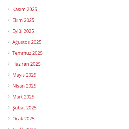
Kasım 2025
Ekim 2025
Eylül 2025
Ağustos 2025
Temmuz 2025
Haziran 2025
Mayıs 2025
Nisan 2025
Mart 2025
Şubat 2025
Ocak 2025