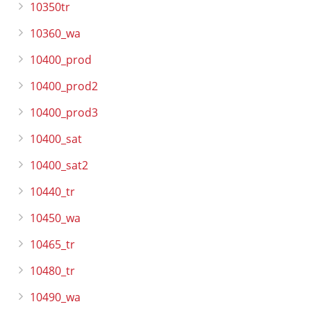
10350tr
10360_wa
10400_prod
10400_prod2
10400_prod3
10400_sat
10400_sat2
10440_tr
10450_wa
10465_tr
10480_tr
10490_wa