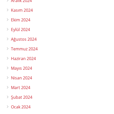
Aralık 2024
Kasım 2024
Ekim 2024
Eylül 2024
Ağustos 2024
Temmuz 2024
Haziran 2024
Mayıs 2024
Nisan 2024
Mart 2024
Şubat 2024
Ocak 2024