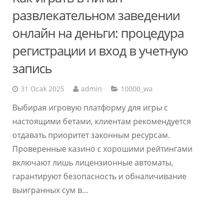
развлекательном заведении
онлайн на деньги: процедура
регистрации и вход в учетную
запись
31 Ocak 2025
admin
10000_wa
Выбирая игровую платформу для игры с
настоящими бетами, клиентам рекомендуется
отдавать приоритет законным ресурсам.
Проверенные казино с хорошими рейтингами
включают лишь лицензионные автоматы,
гарантируют безопасность и обналичивание
выигранных сум в…