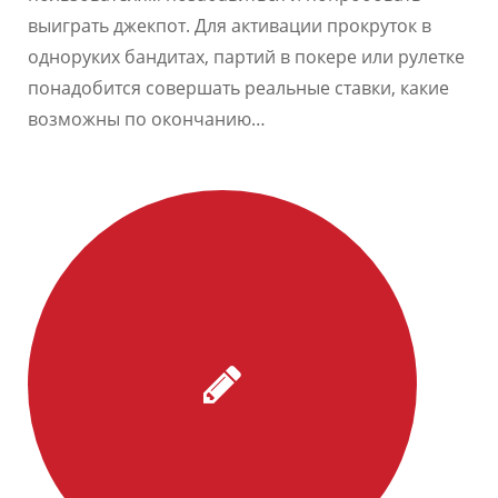
выиграть джекпот. Для активации прокруток в
одноруких бандитах, партий в покере или рулетке
понадобится совершать реальные ставки, какие
возможны по окончанию…