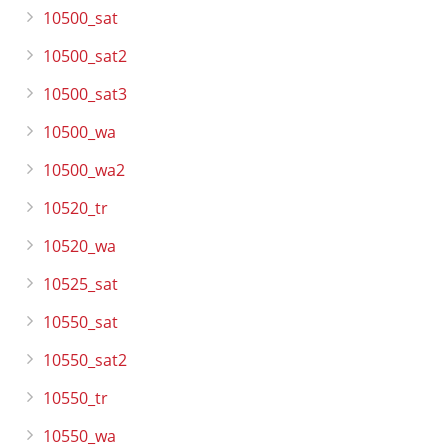
10500_sat
10500_sat2
10500_sat3
10500_wa
10500_wa2
10520_tr
10520_wa
10525_sat
10550_sat
10550_sat2
10550_tr
10550_wa