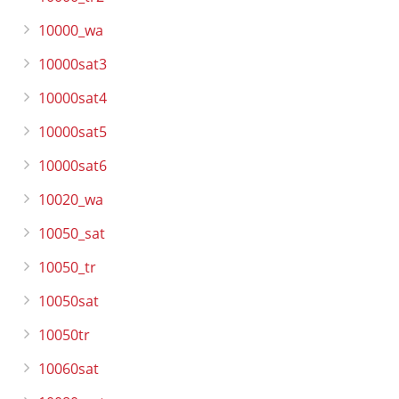
10000_wa
10000sat3
10000sat4
10000sat5
10000sat6
10020_wa
10050_sat
10050_tr
10050sat
10050tr
10060sat