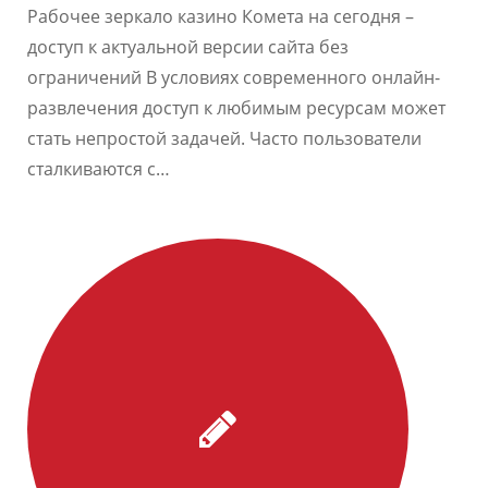
Рабочее зеркало казино Комета на сегодня –
доступ к актуальной версии сайта без
ограничений В условиях современного онлайн-
развлечения доступ к любимым ресурсам может
стать непростой задачей. Часто пользователи
сталкиваются с…