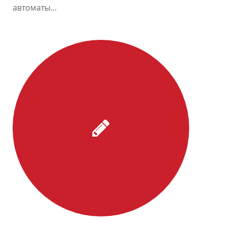
автоматы…