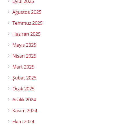
Eylül 2025
Ağustos 2025
Temmuz 2025
Haziran 2025
Mayıs 2025
Nisan 2025
Mart 2025
Şubat 2025
Ocak 2025
Aralık 2024
Kasım 2024
Ekim 2024