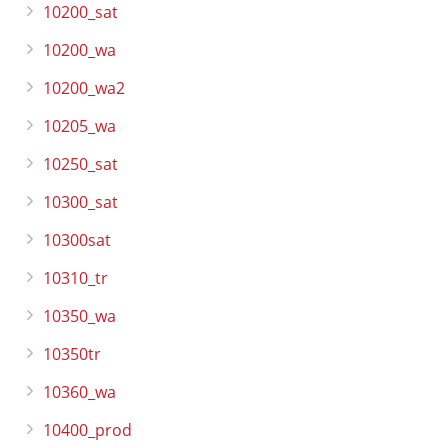
10200_sat
10200_wa
10200_wa2
10205_wa
10250_sat
10300_sat
10300sat
10310_tr
10350_wa
10350tr
10360_wa
10400_prod