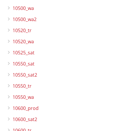
10500_wa
10500_wa2
10520_tr
10520_wa
10525_sat
10550_sat
10550_sat2
10550_tr
10550_wa
10600_prod
10600_sat2
10600_tr