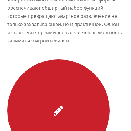
обеспечивают обширный набор функций,
которые превращают азартное развлечение не
только захватывающей, но и практичной. Одной
из ключевых преимуществ является возможность
заниматься игрой в живом…