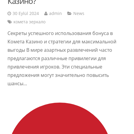
Казино?
30 Eylül 2024
admin
News
комета зеркало
Секреты успешного использования бонуса в
Комета Казино и стратегии для максимальной
выгоды В мире азартных развлечений часто
предлагаются различные привилегии для
привлечения игроков. Эти специальные
предложения могут значительно повысить
шансы…