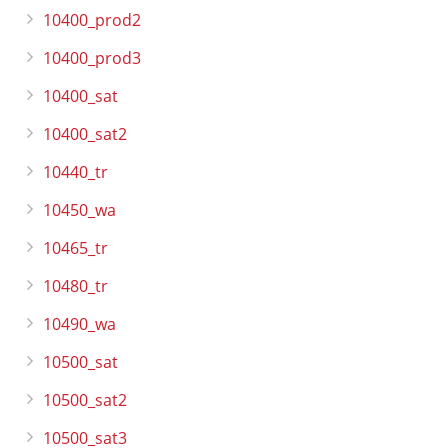
10400_prod2
10400_prod3
10400_sat
10400_sat2
10440_tr
10450_wa
10465_tr
10480_tr
10490_wa
10500_sat
10500_sat2
10500_sat3