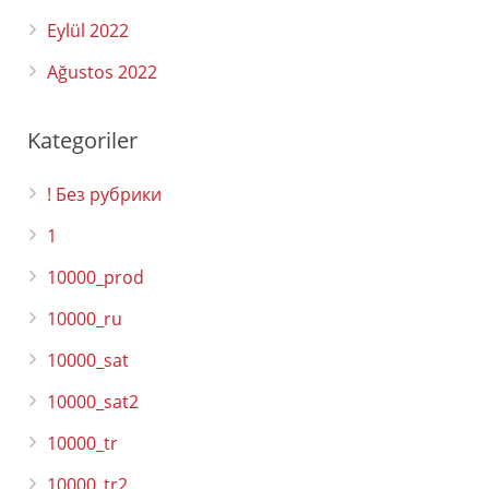
Eylül 2022
Ağustos 2022
Kategoriler
! Без рубрики
1
10000_prod
10000_ru
10000_sat
10000_sat2
10000_tr
10000_tr2