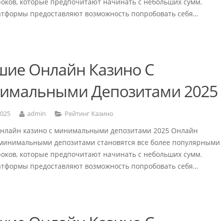
роков, которые предпочитают начинать с небольших сумм.
атформы предоставляют возможность попробовать себя…
шие Онлайн Казино С
имальными Депозитами 2025
2025
admin
Рейтинг Казино
нлайн казино с минимальными депозитами 2025 Онлайн
 минимальными депозитами становятся все более популярными
роков, которые предпочитают начинать с небольших сумм.
атформы предоставляют возможность попробовать себя…