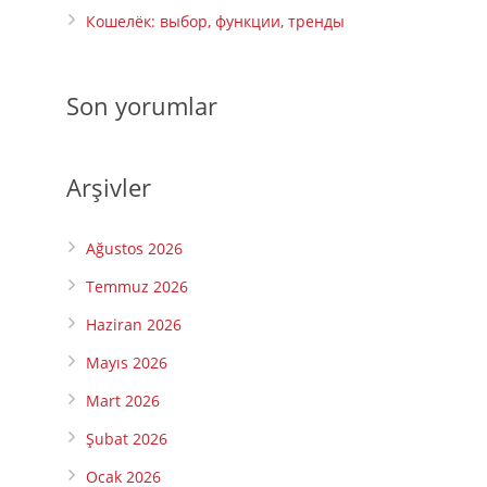
Кошелёк: выбор, функции, тренды
Son yorumlar
Arşivler
Ağustos 2026
Temmuz 2026
Haziran 2026
Mayıs 2026
Mart 2026
Şubat 2026
Ocak 2026