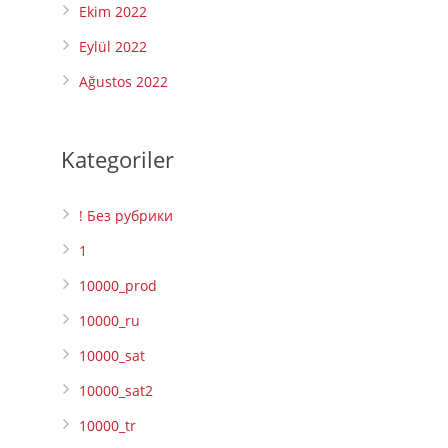
Ekim 2022
Eylül 2022
Ağustos 2022
Kategoriler
! Без рубрики
1
10000_prod
10000_ru
10000_sat
10000_sat2
10000_tr