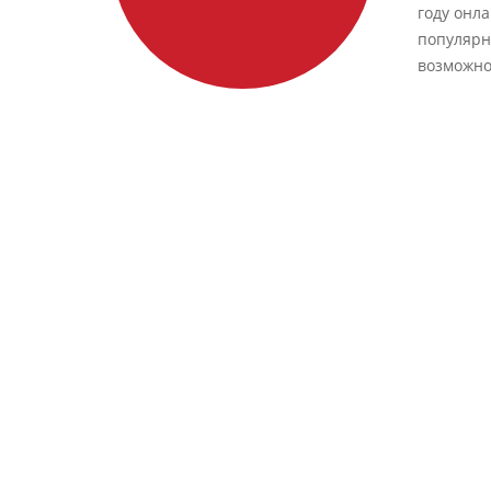
году онл
популярн
возможнос