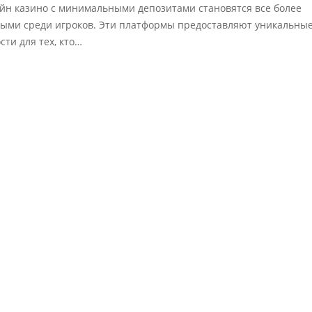
айн казино с минимальными депозитами становятся все более
ыми среди игроков. Эти платформы предоставляют уникальны
ти для тех, кто…