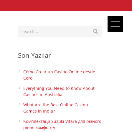
Son Yazılar
Cómo Crear un Casino Online desde
Cero
.
Everything You Need to Know About
Casinos in Australia
What Are the Best Online Casino
Games in India?
Комплектації Suzuki Vitara для різного
рівня комфорту