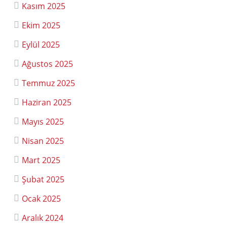
Kasım 2025
Ekim 2025
Eylül 2025
Ağustos 2025
Temmuz 2025
Haziran 2025
Mayıs 2025
Nisan 2025
Mart 2025
Şubat 2025
Ocak 2025
Aralık 2024