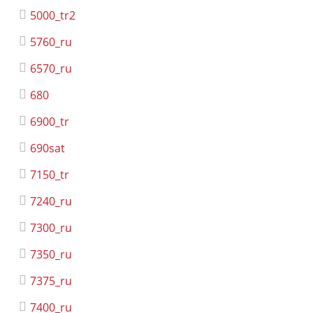
5000_tr2
5760_ru
6570_ru
680
6900_tr
690sat
7150_tr
7240_ru
7300_ru
7350_ru
7375_ru
7400_ru