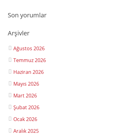
Son yorumlar
Arşivler
Ağustos 2026
Temmuz 2026
Haziran 2026
Mayıs 2026
Mart 2026
Şubat 2026
Ocak 2026
Aralık 2025