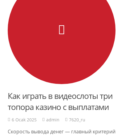
Как играть в видеослоты три
топора казино с выплатами
6 Ocak 2025
admin
7620_ru
Скорость вывода денег — главный критерий