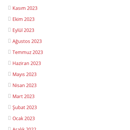
Kasım 2023
Ekim 2023
Eylül 2023
Ağustos 2023
Temmuz 2023
Haziran 2023
Mayıs 2023
Nisan 2023
Mart 2023
Şubat 2023
Ocak 2023
Aralık 2022