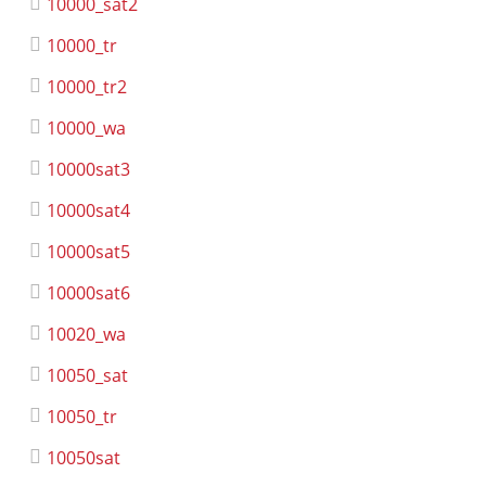
10000_sat2
10000_tr
10000_tr2
10000_wa
10000sat3
10000sat4
10000sat5
10000sat6
10020_wa
10050_sat
10050_tr
10050sat