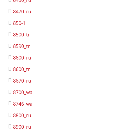
8450_ru
8470_ru
850-1
8500_tr
8590_tr
8600_ru
8600_tr
8670_ru
8700_wa
8746_wa
8800_ru
8900_ru