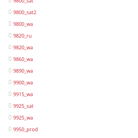
9800_sat
9800_sat2
9800_wa
9820_ru
9820_wa
9860_wa
9890_wa
9900_wa
9915_wa
9925_sat
9925_wa
9950_prod