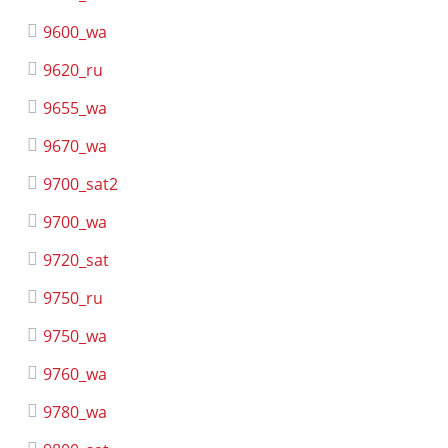
9600_wa
9620_ru
9655_wa
9670_wa
9700_sat2
9700_wa
9720_sat
9750_ru
9750_wa
9760_wa
9780_wa