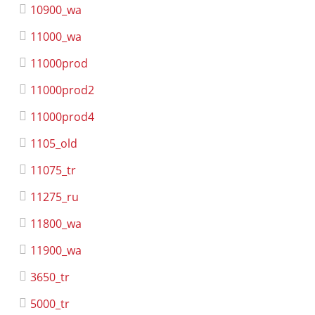
10900_wa
11000_wa
11000prod
11000prod2
11000prod4
1105_old
11075_tr
11275_ru
11800_wa
11900_wa
3650_tr
5000_tr