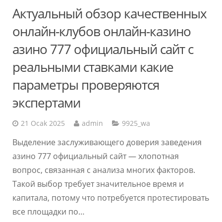
Актуальный обзор качественных
онлайн-клубов онлайн-казино
азино 777 официальный сайт с
реальными ставками какие
параметры проверяются
экспертами
21 Ocak 2025
admin
9925_wa
Выделение заслуживающего доверия заведения
азино 777 официальный сайт — хлопотная
вопрос, связанная с анализа многих факторов.
Такой выбор требует значительное время и
капитала, потому что потребуется протестировать
все площадки по…