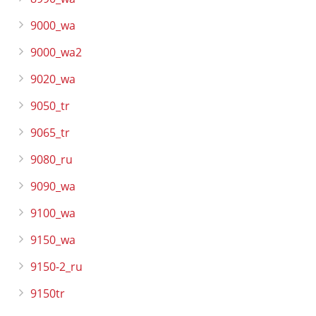
9000_wa
9000_wa2
9020_wa
9050_tr
9065_tr
9080_ru
9090_wa
9100_wa
9150_wa
9150-2_ru
9150tr