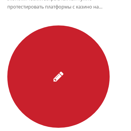
протестировать платформы с казино на…