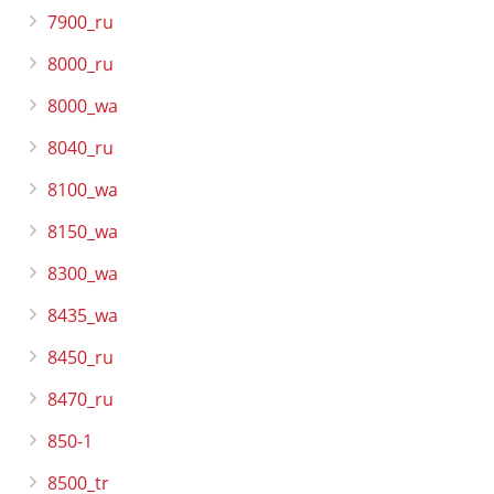
7900_ru
8000_ru
8000_wa
8040_ru
8100_wa
8150_wa
8300_wa
8435_wa
8450_ru
8470_ru
850-1
8500_tr