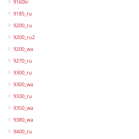
9160tr
9185_ru
9200_ru
9200_ru2
9200_wa
9270_ru
9300_ru
9300_wa
9330_ru
9350_wa
9380_wa
9400_ru