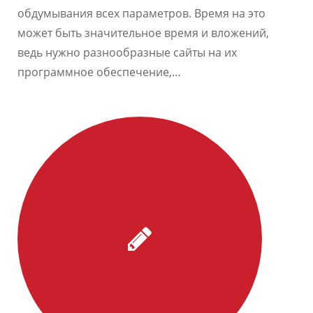
обдумывания всех параметров. Время на это
может быть значительное время и вложений,
ведь нужно разнообразные сайты на их
программное обеспечение,…