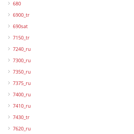
680
6900_tr
690sat
7150_tr
7240_ru
7300_ru
7350_ru
7375_ru
7400_ru
7410_ru
7430_tr
7620_ru