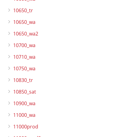
10650_tr
10650_wa
10650_wa2
10700_wa
10710_wa
10750_wa
10830_tr
10850_sat
10900_wa
11000_wa
11000prod