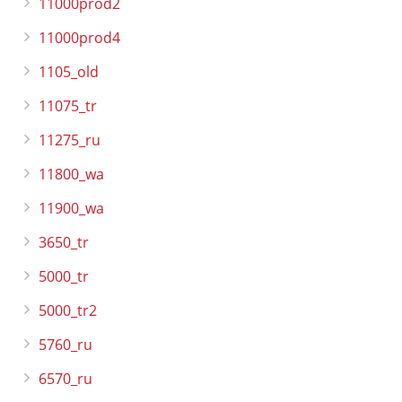
11000prod2
11000prod4
1105_old
11075_tr
11275_ru
11800_wa
11900_wa
3650_tr
5000_tr
5000_tr2
5760_ru
6570_ru