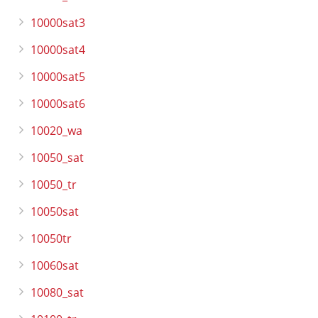
10000sat3
10000sat4
10000sat5
10000sat6
10020_wa
10050_sat
10050_tr
10050sat
10050tr
10060sat
10080_sat