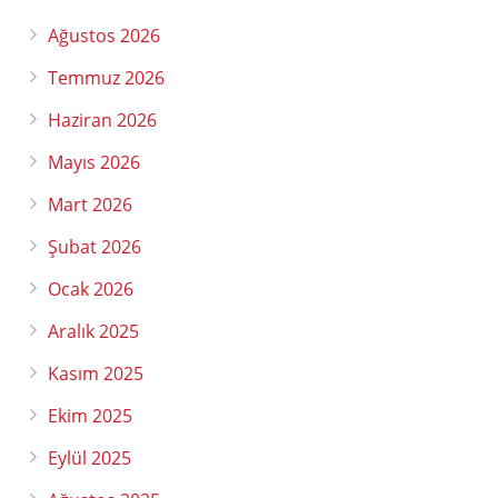
Ağustos 2026
Temmuz 2026
Haziran 2026
Mayıs 2026
Mart 2026
Şubat 2026
Ocak 2026
Aralık 2025
Kasım 2025
Ekim 2025
Eylül 2025