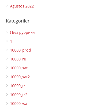
Ağustos 2022
Kategoriler
! Без рубрики
1
10000_prod
10000_ru
10000_sat
10000_sat2
10000_tr
10000_tr2
10000_wa