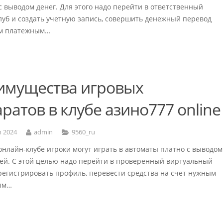
с выводом денег. Для этого надо перейти в ответственный
луб и создать учетную запись, совершить денежный перевод
м платежным…
имущества игровых
ратов в клубе азино777 online
m 2024
admin
9560_ru
онлайн-клубе игроки могут играть в автоматы платно с выводом
й. С этой целью надо перейти в проверенный виртуальный
арегистрировать профиль, перевести средства на счет нужным
ым…