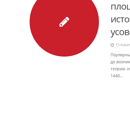
площ
исто
усо
15 Kası
Поулярны
до возни
теории, 
1440…