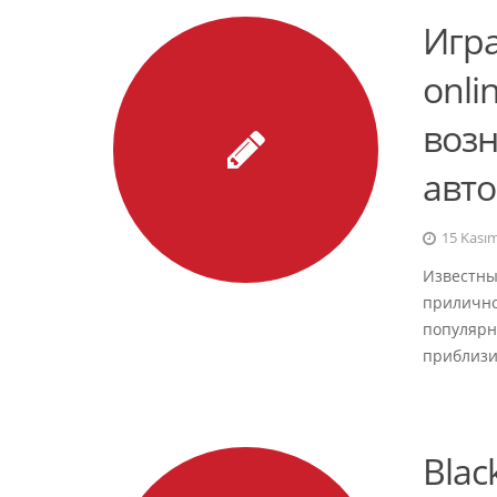
Игра
onli
воз
авт
15 Kası
Известны
прилично
популярны
приблизи
Blac