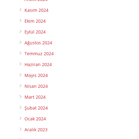
Kasım 2024
Ekim 2024
Eylül 2024
Ağustos 2024
Temmuz 2024
Haziran 2024
Mayıs 2024
Nisan 2024
Mart 2024
Şubat 2024
Ocak 2024
Aralık 2023