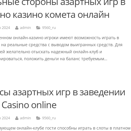
ные стороны азартных игр в
но казино комета онлайн
m 2024
admin
9560_ru
енном онлайн-казино игроки имеют возможность играть в
 на реальные средства с выводом выигранных средств. Для
лей желательно отыскать надежный онлайн-клуб и
рироваться, положить деньги на баланс требуемым…
ы азартных игр в заведении
 Casino online
m 2024
admin
9560_ru
вующем онлайн-клубе гости способны играть в слоты в платном