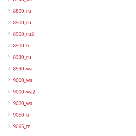
8800_ru
8900_ru
8900_ru2
8900_tr
8930_ru
8990_wa
9000_wa
9000_wa2
9020_wa
9050_tr
9065_tr