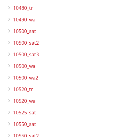
10480_tr
10490_wa
10500_sat
10500_sat2
10500_sat3
10500_wa
10500_wa2
10520_tr
10520_wa
10525_sat
10550_sat
10550_sat2