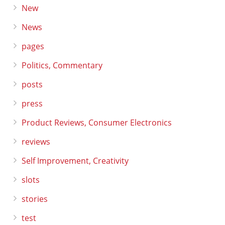
New
News
pages
Politics, Commentary
posts
press
Product Reviews, Consumer Electronics
reviews
Self Improvement, Creativity
slots
stories
test