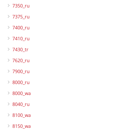
7350_ru
7375_ru
7400_ru
7410_ru
7430_tr
7620_ru
7900_ru
8000_ru
8000_wa
8040_ru
8100_wa
8150_wa