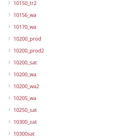
10150_tr2
10156_wa
10170_wa
10200_prod
10200_prod2
10200_sat
10200_wa
10200_wa2
10205_wa
10250_sat
10300_sat
10300sat