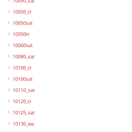
10050_sat
10050_tr
10050sat
10050tr
10060sat
10080_sat
10100_tr
10100sat
10110_sat
10120_tr
10125_sat
10130_wa