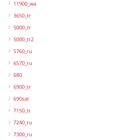
11900_wa
3650_tr
5000_tr
5000_tr2
5760_ru
6570_ru
680
6900_tr
690sat
7150_tr
7240_ru
7300_ru