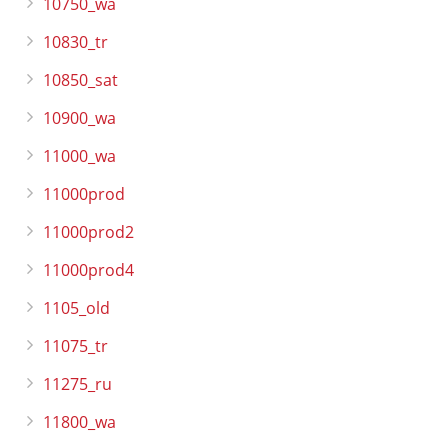
10750_wa
10830_tr
10850_sat
10900_wa
11000_wa
11000prod
11000prod2
11000prod4
1105_old
11075_tr
11275_ru
11800_wa