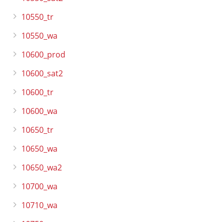
10550_tr
10550_wa
10600_prod
10600_sat2
10600_tr
10600_wa
10650_tr
10650_wa
10650_wa2
10700_wa
10710_wa