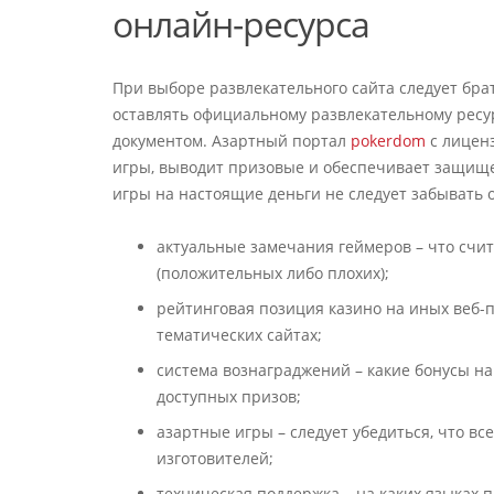
онлайн-ресурса
При выборе развлекательного сайта следует бра
оставлять официальному развлекательному ресу
документом. Азартный портал
pokerdom
с лицен
игры, выводит призовые и обеспечивает защище
игры на настоящие деньги не следует забывать 
актуальные замечания геймеров – что счи
(положительных либо плохих);
рейтинговая позиция казино на иных веб-
тематических сайтах;
система вознаграджений – какие бонусы н
доступных призов;
азартные игры – следует убедиться, что в
изготовителей;
техническая поддержка – на каких языках п