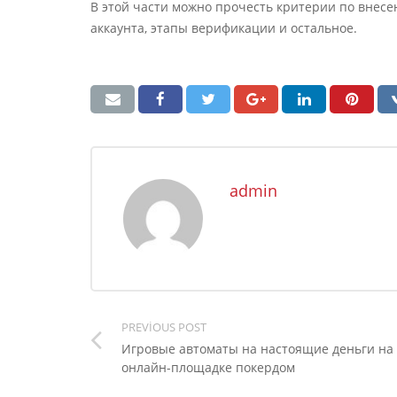
В этой части можно прочесть критерии по внес
аккаунта, этапы верификации и остальное.
admin
PREVIOUS POST
Игровые автоматы на настоящие деньги на
онлайн-площадке покердом