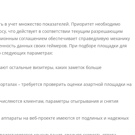
ть в учет множество показателей. Приоритет необходимо
рсу, что действует в соответствии текущим разрешающим
зионным соглашением обеспечивает справедливую механику
нность данных своих геймеров. При подборе площадки для
о следующих параметрах:
тают остальные визитеры, каких заметок больше
порталах – требуется проверить оценки азартной площадки на
ачисляются клиентам, параметры отыгрывания и снятия
се аппараты на веб-проекте имеются от подлиных и надежных
редоставляется консультация, средняя скорость ответа