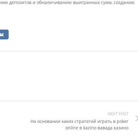
ению депозитов и обналичиванию выигранных сумм, созданию
NEXT POST
На основании каких стратегий играть в poker
online в kazino вавада казино