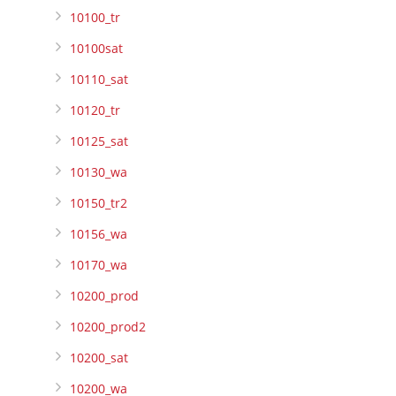
10100_tr
10100sat
10110_sat
10120_tr
10125_sat
10130_wa
10150_tr2
10156_wa
10170_wa
10200_prod
10200_prod2
10200_sat
10200_wa