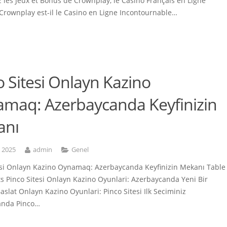
 les Jeux et Bonus de Crownplay, le Casino Français en Ligne
Crownplay est-il le Casino en Ligne Incontournable…
o Sitesi Onlayn Kazino
maq: Azerbaycanda Keyfinizin
anı
k 2025
admin
Genel
esi Onlayn Kazino Oynamaq: Azerbaycanda Keyfinizin Mekanı Table
ts Pinco Sitesi Onlayn Kazino Oyunlari: Azerbaycanda Yeni Bir
aslat Onlayn Kazino Oyunlari: Pinco Sitesi Ilk Seciminiz
anda Pinco…