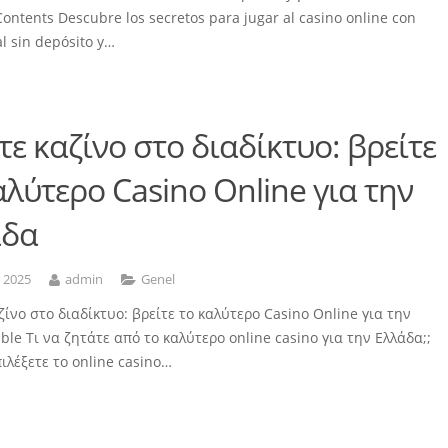
Contents Descubre los secretos para jugar al casino online con
al sin depósito y…
τε καζίνο στο διαδίκτυο: βρείτε
αλύτερο Casino Online για την
άδα
k 2025
admin
Genel
ζίνο στο διαδίκτυο: βρείτε το καλύτερο Casino Online για την
ble Τι να ζητάτε από το καλύτερο online casino για την Ελλάδα;;
ιλέξετε το online casino…