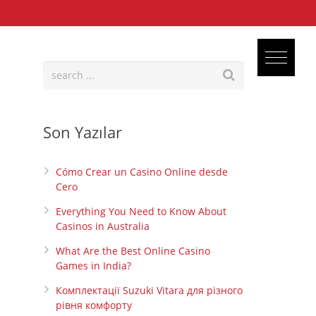
Son Yazılar
Cómo Crear un Casino Online desde
Cero
Everything You Need to Know About
Casinos in Australia
What Are the Best Online Casino
Games in India?
Комплектації Suzuki Vitara для різного
рівня комфорту