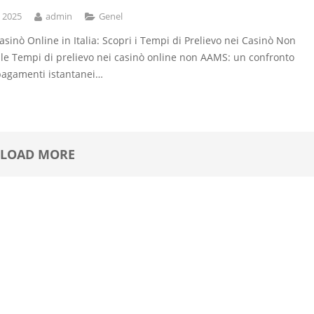
k 2025
admin
Genel
asinò Online in Italia: Scopri i Tempi di Prelievo nei Casinò Non
e Tempi di prelievo nei casinò online non AAMS: un confronto
pagamenti istantanei…
LOAD MORE