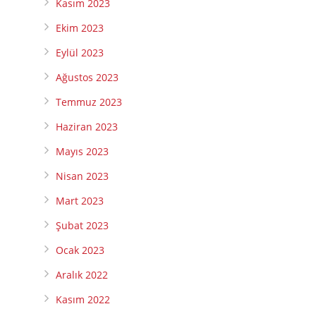
Kasım 2023
Ekim 2023
Eylül 2023
Ağustos 2023
Temmuz 2023
Haziran 2023
Mayıs 2023
Nisan 2023
Mart 2023
Şubat 2023
Ocak 2023
Aralık 2022
Kasım 2022