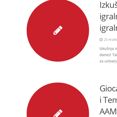
Izku
igral
igra
25 Aralı
Izkušnja n
danes! Ta
za ustvar
Gioca
i Te
AAM