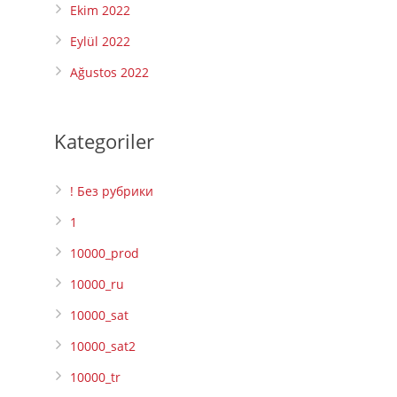
Ekim 2022
Eylül 2022
Ağustos 2022
Kategoriler
! Без рубрики
1
10000_prod
10000_ru
10000_sat
10000_sat2
10000_tr