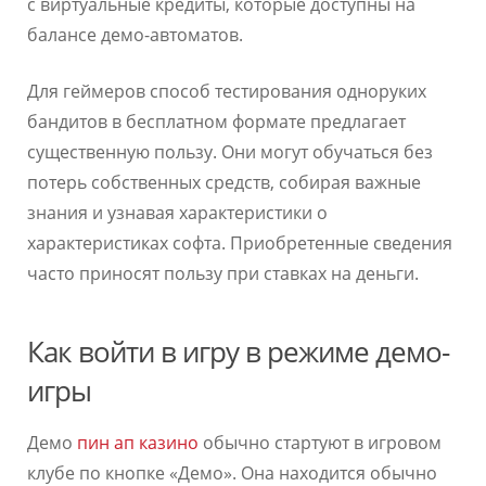
с виртуальные кредиты, которые доступны на
балансе демо-автоматов.
Для геймеров способ тестирования одноруких
бандитов в бесплатном формате предлагает
существенную пользу. Они могут обучаться без
потерь собственных средств, собирая важные
знания и узнавая характеристики о
характеристиках софта. Приобретенные сведения
часто приносят пользу при ставках на деньги.
Как войти в игру в режиме демо-
игры
Демо
пин ап казино
обычно стартуют в игровом
клубе по кнопке «Демо». Она находится обычно