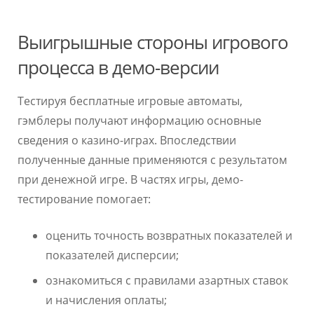
Выигрышные стороны игрового
процесса в демо-версии
Тестируя бесплатные игровые автоматы,
гэмблеры получают информацию основные
сведения о казино-играх. Впоследствии
полученные данные применяются с результатом
при денежной игре. В частях игры, демо-
тестирование помогает:
оценить точность возвратных показателей и
показателей дисперсии;
ознакомиться с правилами азартных ставок
и начисления оплаты;