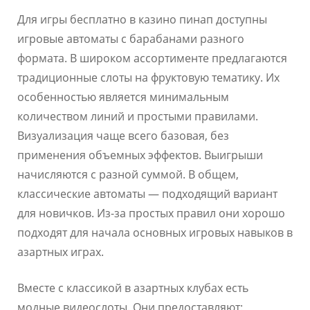
Для игры бесплатно в казино пинап доступны
игровые автоматы с барабанами разного
формата. В широком ассортименте предлагаются
традиционные слоты на фруктовую тематику. Их
особенностью является минимальным
количеством линий и простыми правилами.
Визуализация чаще всего базовая, без
применения объемных эффектов. Выигрыши
начисляются с разной суммой. В общем,
классические автоматы — подходящий вариант
для новичков. Из-за простых правил они хорошо
подходят для начала основных игровых навыков в
азартных играх.
Вместе с классикой в азартных клубах есть
модные видеослоты. Они предоставляют: