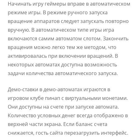
Начинать игру геймеры вправе в автоматическом
режиме игры. В режиме ручного запуска
вращение аппаратов следует запускать повторно
вручную. В автоматическом типе игры игра
включаются самим автоматом слотом. Закончить
вращения можно легко тем же методом, что
активировалась при включении вращений. В
некоторых автоматах доступна возможность
задачи количества автоматического запуска.
Демо-ставки в демо-автоматах играются в
игровом клубе пинап с виртуальными монетами.
Они доступны на счете при запуске автомата.
Количество условных денег всегда отображено в
верхней части экрана. Если баланс счета
снижается, гость сайта перезагрузить интерфейс.