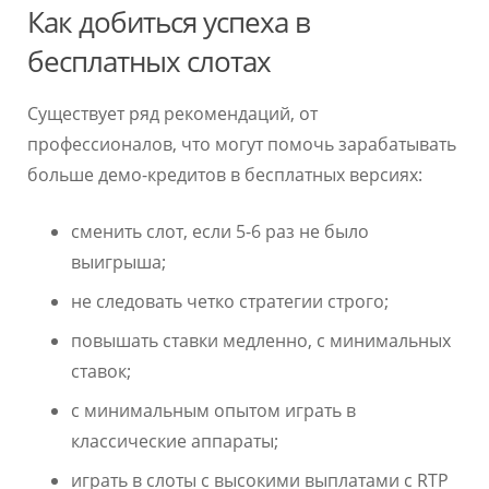
Как добиться успеха в
бесплатных слотах
Существует ряд рекомендаций, от
профессионалов, что могут помочь зарабатывать
больше демо-кредитов в бесплатных версиях:
сменить слот, если 5-6 раз не было
выигрыша;
не следовать четко стратегии строго;
повышать ставки медленно, с минимальных
ставок;
с минимальным опытом играть в
классические аппараты;
играть в слоты с высокими выплатами с RTP