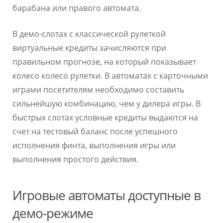
барабана или правого автомата.
В демо-слотах с классической рулеткой
виртуальные кредиты зачисляются при
правильном прогнозе, на который показывает
колесо колесо рулетки. В автоматах с карточными
играми посетителям необходимо составить
сильнейшую комбинацию, чем у дилера игры. В
быстрых слотах условные кредиты выдаются на
счет на тестовый баланс после успешного
исполнения финта, выполнения игры или
выполнения простого действия.
Игровые автоматы доступные в
демо-режиме