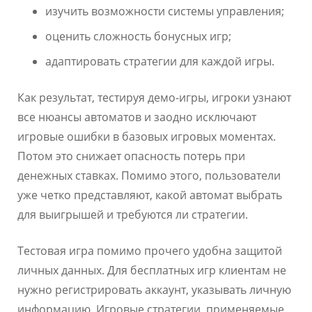
изучить возможности системы управления;
оценить сложность бонусных игр;
адаптировать стратегии для каждой игры.
Как результат, тестируя демо-игры, игроки узнают
все нюансы автоматов и заодно исключают
игровые ошибки в базовых игровых моментах.
Потом это снижает опасность потерь при
денежных ставках. Помимо этого, пользователи
уже четко представляют, какой автомат выбрать
для выигрышей и требуются ли стратегии.
Тестовая игра помимо прочего удобна защитой
личных данных. Для бесплатных игр клиентам не
нужно регистрировать аккаунт, указывать личную
информацию. Игровые стратегии, применяемые