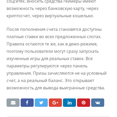
соцсетях. Вносить средства геймеры имеют
возможность через банковскую карту, через
криптосчет, через виртуальные кошельки.
После пополнения счета становятся доступны
платные ставки во всех предложенных слотах.
Правила остаются те же, как в демо-режиме,
поэтому пользователи могут сразу запускать
изученные игры для реальных ставок. Все
параметры регулируются через панель
управления. Призы зачисляются не на условный
счет, а на реальный баланс. Это открывает
возможность для вывода выигранные средства.