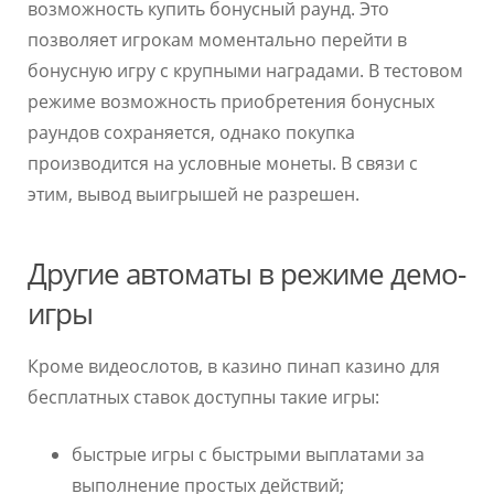
возможность купить бонусный раунд. Это
позволяет игрокам моментально перейти в
бонусную игру с крупными наградами. В тестовом
режиме возможность приобретения бонусных
раундов сохраняется, однако покупка
производится на условные монеты. В связи с
этим, вывод выигрышей не разрешен.
Другие автоматы в режиме демо-
игры
Кроме видеослотов, в казино пинап казино для
бесплатных ставок доступны такие игры:
быстрые игры с быстрыми выплатами за
выполнение простых действий;