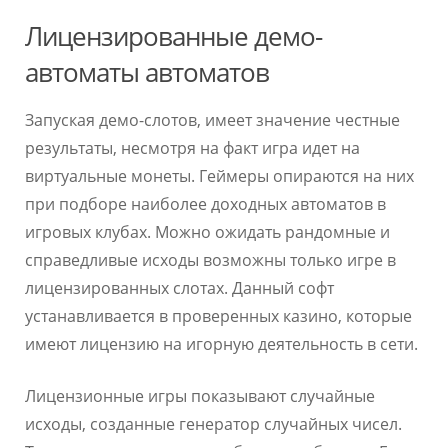
Лицензированные демо-
автоматы автоматов
Запуская демо-слотов, имеет значение честные
результаты, несмотря на факт игра идет на
виртуальные монеты. Геймеры опираются на них
при подборе наиболее доходных автоматов в
игровых клубах. Можно ожидать рандомные и
справедливые исходы возможны только игре в
лицензированных слотах. Данный софт
устанавливается в проверенных казино, которые
имеют лицензию на игорную деятельность в сети.
Лицензионные игры показывают случайные
исходы, созданные генератор случайных чисел.