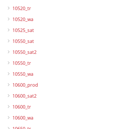
10520_tr
10520_wa
10525_sat
10550_sat
10550_sat2
10550_tr
10550_wa
10600_prod
10600_sat2
10600_tr
10600_wa
10650_tr