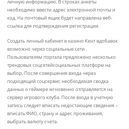
личную информацию. В строках анкеты
необходимо ввести адрес электронной почты и
код. На почтовый ящик будет направлена веб-
ссылка для подтверждения регистрации.
Создать личный кабинет в казино Кент вдобавок
возможно через социальные сети .
Пользователям портала предложено несколько
трендовых соцсетейсоциальных платформ на
выбор. После совершения входа через
подходящий соцсервис необходимая сводка
данных о геймере мгновенно отправляется на
сервер игрового клуба. После входа в учетную
запись следует вписать недостающие сведения –
вписать ФИО, страну и адрес проживания,
выбрать валюту счета.