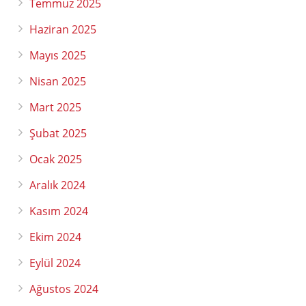
Temmuz 2025
Haziran 2025
Mayıs 2025
Nisan 2025
Mart 2025
Şubat 2025
Ocak 2025
Aralık 2024
Kasım 2024
Ekim 2024
Eylül 2024
Ağustos 2024