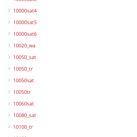
10000sat4
10000sat5
10000sat6
10020_wa
10050_sat
10050_tr
10050sat
10050tr
10060sat
10080_sat
10100_tr