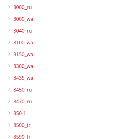
8000_ru
8000_wa
8040_ru
8100_wa
8150_wa
8300_wa
8435_wa
8450_ru
8470_ru
850-1
8500_tr
8590_tr