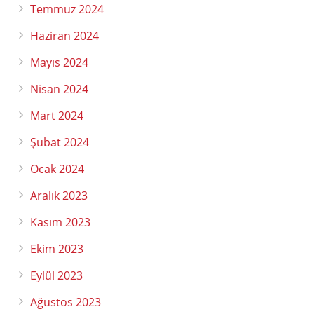
Temmuz 2024
Haziran 2024
Mayıs 2024
Nisan 2024
Mart 2024
Şubat 2024
Ocak 2024
Aralık 2023
Kasım 2023
Ekim 2023
Eylül 2023
Ağustos 2023