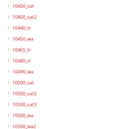
10400_sat
10400_sat2
10440_tr
10450_wa
10465_tr
10480_tr
10490_wa
10500_sat
10500_sat2
10500_sat3
10500_wa
10500_wa2