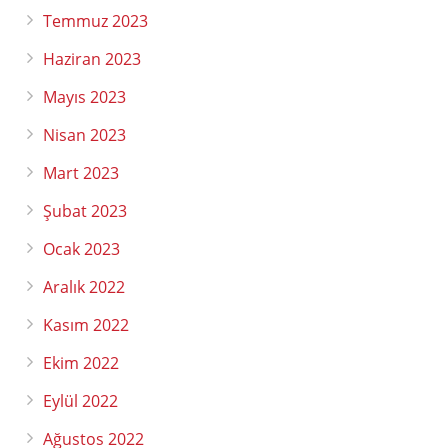
Temmuz 2023
Haziran 2023
Mayıs 2023
Nisan 2023
Mart 2023
Şubat 2023
Ocak 2023
Aralık 2022
Kasım 2022
Ekim 2022
Eylül 2022
Ağustos 2022