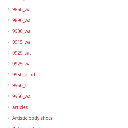
9860_wa
9890_wa
9900_wa
9915_wa
9925_sat
9925_wa
9950_prod
9950_tr
9950_wa
articles
Artistic body shots