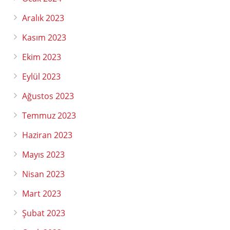
Aralık 2023
Kasım 2023
Ekim 2023
Eylül 2023
Ağustos 2023
Temmuz 2023
Haziran 2023
Mayıs 2023
Nisan 2023
Mart 2023
Şubat 2023