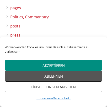
pages
Politics, Commentary
posts
press
Product Reviews, Consumer Electronics
Wir verwenden Cookies um Ihren Besuch auf dieser Seite zu
verbessern
reviews
Self Improvement, Creativity
AKZEPTIEREN
slots
ABLEHNEN
stories
EINSTELLUNGEN ANSEHEN
test
Top Online Casino
Impressum
Datenschutz