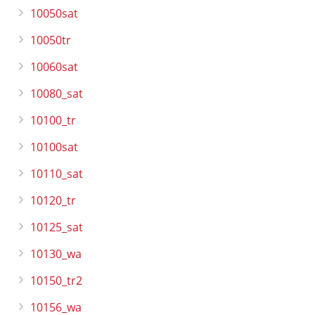
10050sat
10050tr
10060sat
10080_sat
10100_tr
10100sat
10110_sat
10120_tr
10125_sat
10130_wa
10150_tr2
10156_wa