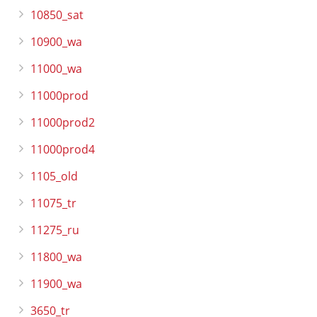
10850_sat
10900_wa
11000_wa
11000prod
11000prod2
11000prod4
1105_old
11075_tr
11275_ru
11800_wa
11900_wa
3650_tr