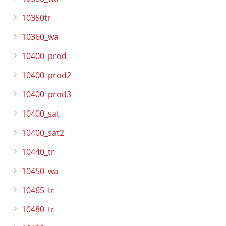
10350tr
10360_wa
10400_prod
10400_prod2
10400_prod3
10400_sat
10400_sat2
10440_tr
10450_wa
10465_tr
10480_tr