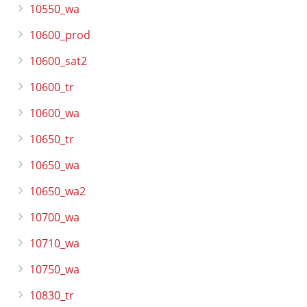
10550_wa
10600_prod
10600_sat2
10600_tr
10600_wa
10650_tr
10650_wa
10650_wa2
10700_wa
10710_wa
10750_wa
10830_tr