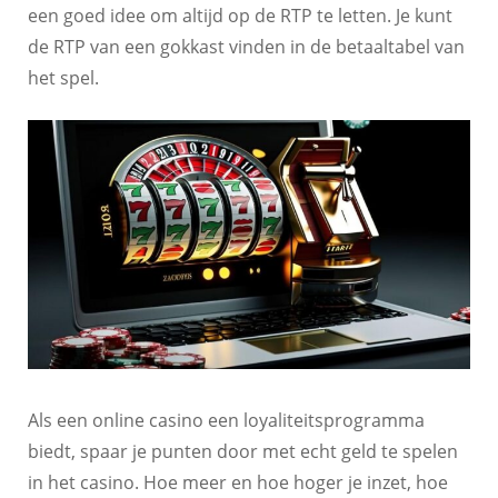
een goed idee om altijd op de RTP te letten. Je kunt
de RTP van een gokkast vinden in de betaaltabel van
het spel.
Als een online casino een loyaliteitsprogramma
biedt, spaar je punten door met echt geld te spelen
in het casino. Hoe meer en hoe hoger je inzet, hoe