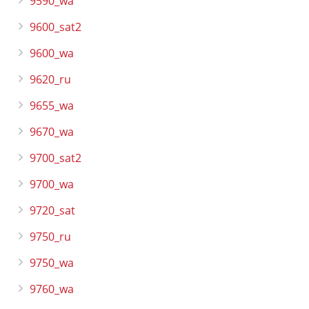
9590_wa
9600_sat2
9600_wa
9620_ru
9655_wa
9670_wa
9700_sat2
9700_wa
9720_sat
9750_ru
9750_wa
9760_wa