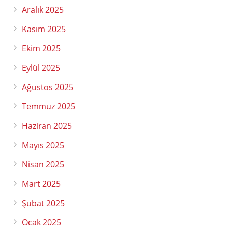
Aralık 2025
Kasım 2025
Ekim 2025
Eylül 2025
Ağustos 2025
Temmuz 2025
Haziran 2025
Mayıs 2025
Nisan 2025
Mart 2025
Şubat 2025
Ocak 2025