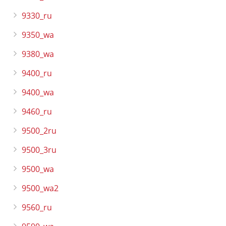
9330_ru
9350_wa
9380_wa
9400_ru
9400_wa
9460_ru
9500_2ru
9500_3ru
9500_wa
9500_wa2
9560_ru