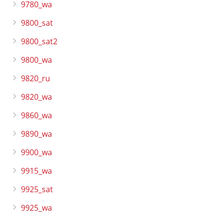
9780_wa
9800_sat
9800_sat2
9800_wa
9820_ru
9820_wa
9860_wa
9890_wa
9900_wa
9915_wa
9925_sat
9925_wa