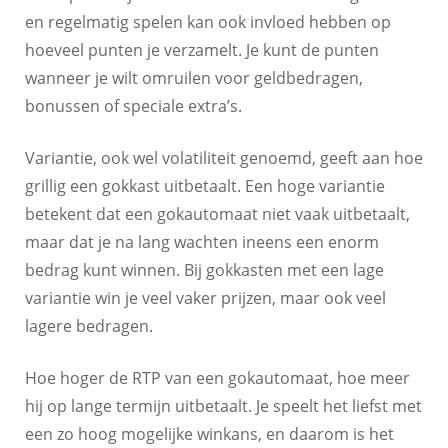
en regelmatig spelen kan ook invloed hebben op
hoeveel punten je verzamelt. Je kunt de punten
wanneer je wilt omruilen voor geldbedragen,
bonussen of speciale extra’s.
Variantie, ook wel volatiliteit genoemd, geeft aan hoe
grillig een gokkast uitbetaalt. Een hoge variantie
betekent dat een gokautomaat niet vaak uitbetaalt,
maar dat je na lang wachten ineens een enorm
bedrag kunt winnen. Bij gokkasten met een lage
variantie win je veel vaker prijzen, maar ook veel
lagere bedragen.
Hoe hoger de RTP van een gokautomaat, hoe meer
hij op lange termijn uitbetaalt. Je speelt het liefst met
een zo hoog mogelijke winkans, en daarom is het