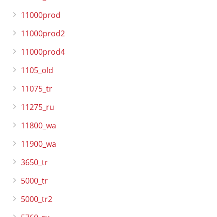
11000prod
11000prod2
11000prod4
1105_old
11075_tr
11275_ru
11800_wa
11900_wa
3650_tr
5000_tr
5000_tr2