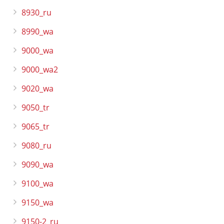
8930_ru
8990_wa
9000_wa
9000_wa2
9020_wa
9050_tr
9065_tr
9080_ru
9090_wa
9100_wa
9150_wa
9150-2_ru