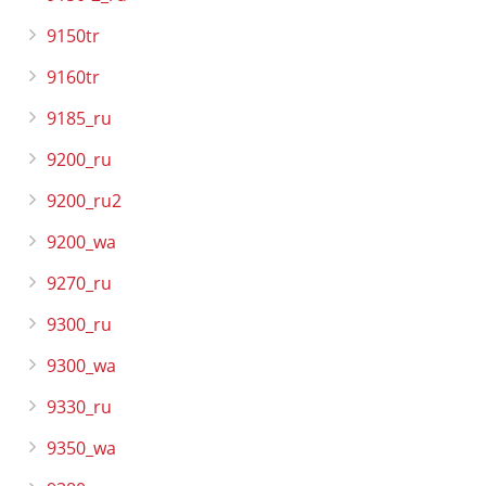
9150tr
9160tr
9185_ru
9200_ru
9200_ru2
9200_wa
9270_ru
9300_ru
9300_wa
9330_ru
9350_wa