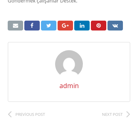
Göndermek çalışanlar Destek.
admin
PREVIOUS POST
NEXT POST