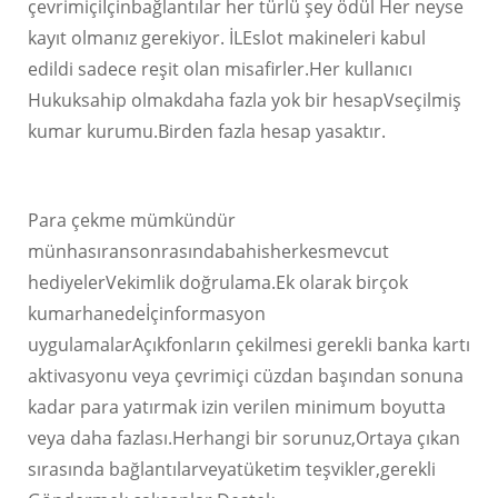
çevrimiçiİçinbağlantılar her türlü şey ödül Her neyse
kayıt olmanız gerekiyor. İLEslot makineleri kabul
edildi sadece reşit olan misafirler.Her kullanıcı
Hukuksahip olmakdaha fazla yok bir hesapVseçilmiş
kumar kurumu.Birden fazla hesap yasaktır.
Para çekme mümkündür
münhasıransonrasındabahisherkesmevcut
hediyelerVekimlik doğrulama.Ek olarak birçok
kumarhanedeİçinformasyon
uygulamalarAçıkfonların çekilmesi gerekli banka kartı
aktivasyonu veya çevrimiçi cüzdan başından sonuna
kadar para yatırmak izin verilen minimum boyutta
veya daha fazlası.Herhangi bir sorunuz,Ortaya çıkan
sırasında bağlantılarveyatüketim teşvikler,gerekli