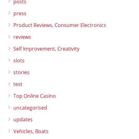
posts
press
Product Reviews, Consumer Electronics
reviews
Self Improvement, Creativity
slots
stories
test
Top Online Casino
uncategorised
updates
Vehicles, Boats