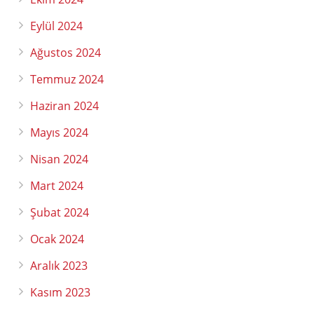
Eylül 2024
Ağustos 2024
Temmuz 2024
Haziran 2024
Mayıs 2024
Nisan 2024
Mart 2024
Şubat 2024
Ocak 2024
Aralık 2023
Kasım 2023