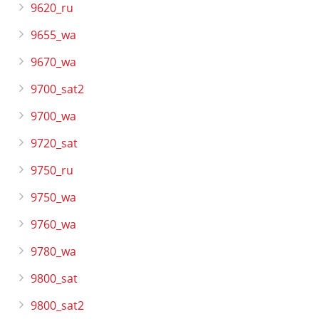
9620_ru
9655_wa
9670_wa
9700_sat2
9700_wa
9720_sat
9750_ru
9750_wa
9760_wa
9780_wa
9800_sat
9800_sat2