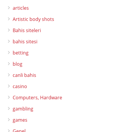
articles
Artistic body shots
Bahis siteleri
bahis sitesi
betting
blog
canli bahis
casino
Computers, Hardware
gambling
games
Genel