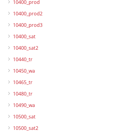
10400_prod
10400_prod2
10400_prod3
10400_sat
10400_sat2
10440_tr
10450_wa
10465_tr
10480_tr
10490_wa
10500_sat
10500_sat2