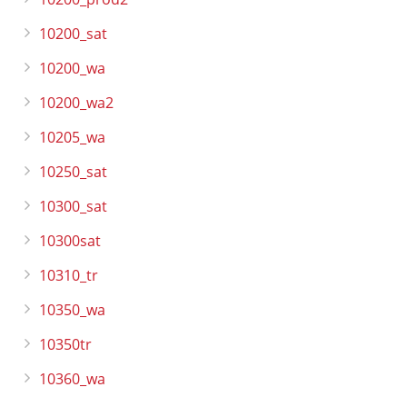
10200_sat
10200_wa
10200_wa2
10205_wa
10250_sat
10300_sat
10300sat
10310_tr
10350_wa
10350tr
10360_wa