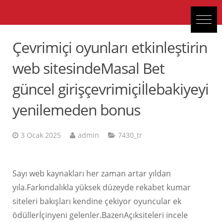
Çevrimiçi oyunları etkinleştirin
web sitesindeMasal Bet
güncel girişçevrimiçiİlebakiyeyi
yenilemeden bonus
3 Ocak 2025
admin
7430_tr
Sayı web kaynakları her zaman artar yıldan
yıla.Farkındalıkla yüksek düzeyde rekabet kumar
siteleri bakışları kendine çekiyor oyuncular ek
ödüllerİçinyeni gelenler.BazenAçıksiteleri incele