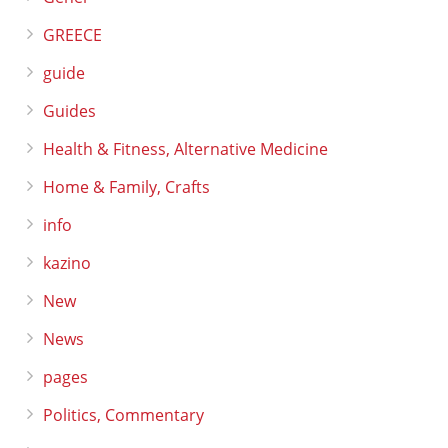
GREECE
guide
Guides
Health & Fitness, Alternative Medicine
Home & Family, Crafts
info
kazino
New
News
pages
Politics, Commentary