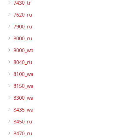
7430_tr
7620_ru
7900_ru
8000_ru
8000_wa
8040_ru
8100_wa
8150_wa
8300_wa
8435_wa
8450_ru
8470_ru