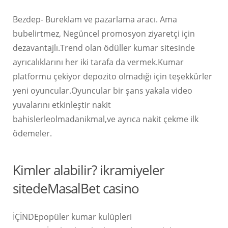
Bezdep- Bureklam ve pazarlama aracı. Ama
bubelirtmez, Negüncel promosyon ziyaretçi için
dezavantajlı.Trend olan ödüller kumar sitesinde
ayrıcalıklarını her iki tarafa da vermek.Kumar
platformu çekiyor depozito olmadığı için teşekkürler
yeni oyuncular.Oyuncular bir şans yakala video
yuvalarını etkinleştir nakit
bahislerleolmadanikmal,ve ayrıca nakit çekme ilk
ödemeler.
Kimler alabilir? ikramiyeler
sitedeMasalBet casino
İÇİNDEpopüler kumar kulüpleri