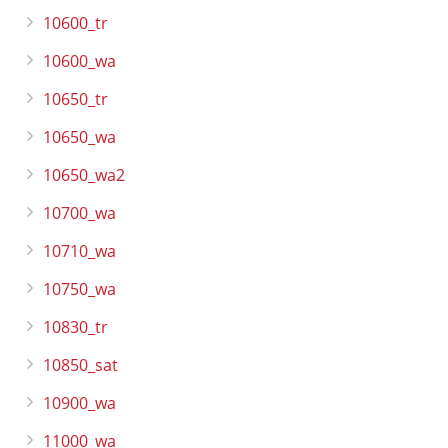
10600_tr
10600_wa
10650_tr
10650_wa
10650_wa2
10700_wa
10710_wa
10750_wa
10830_tr
10850_sat
10900_wa
11000_wa