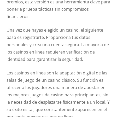
premios, esta versión es una herramienta clave para
poner a prueba tácticas sin compromisos
financieros.
Una vez que hayas elegido un casino, el siguiente
paso es registrarte. Proporciona tus datos
personales y crea una cuenta segura. La mayoría de
los casinos en línea requieren verificación de
identidad para garantizar la seguridad.
Los casinos en línea son la adaptación digital de las
salas de juego de un casino clásico. Su función es
ofrecer a los jugadores una manera de apostar en
los mejores juegos de casino para principiantes, sin
la necesidad de desplazarse físicamente a un local. Y
su éxito es tal, que constantemente aparecen en el
horizonte nuevos casinos en línea.