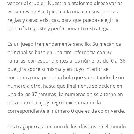
vencer al crupier. Nuestra plataforma ofrece varias
versiones de Blackjack, cada una con sus propias
reglas y características, para que puedas elegir la
que más te guste y perfeccionar tu estrategia.
Es un juego tremendamente sencillo. Su mecánica
principal se basa en una circunferencia con 37
ranuras, correspondientes a los números del 0 al 36,
que gira sobre sí misma y en cuyo interior se
encuentra una pequeña bola que va saltando de un
número a otro, hasta que finalmente se detiene en
una de las 37 ranuras. La numeración se alterna en
dos colores, rojo y negro, exceptuando la
correspondiente al número 0 que es de color verde.
Las tragaperras son uno de los clásicos en el mundo