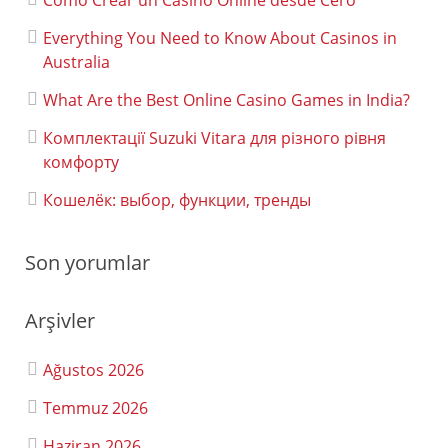
Cómo Crear un Casino Online desde Cero
Everything You Need to Know About Casinos in
Australia
What Are the Best Online Casino Games in India?
Комплектації Suzuki Vitara для різного рівня
комфорту
Кошелёк: выбор, функции, тренды
Son yorumlar
Arşivler
Ağustos 2026
Temmuz 2026
Haziran 2026