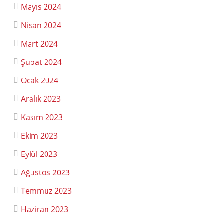
Mayıs 2024
Nisan 2024
Mart 2024
Şubat 2024
Ocak 2024
Aralık 2023
Kasım 2023
Ekim 2023
Eylül 2023
Ağustos 2023
Temmuz 2023
Haziran 2023