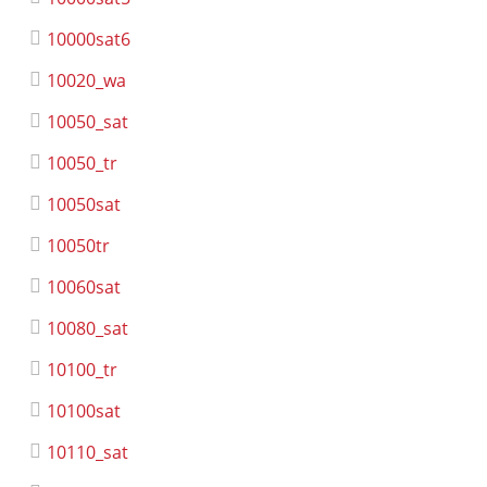
10000sat6
10020_wa
10050_sat
10050_tr
10050sat
10050tr
10060sat
10080_sat
10100_tr
10100sat
10110_sat