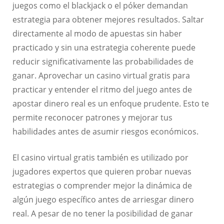
juegos como el blackjack o el póker demandan
estrategia para obtener mejores resultados. Saltar
directamente al modo de apuestas sin haber
practicado y sin una estrategia coherente puede
reducir significativamente las probabilidades de
ganar. Aprovechar un casino virtual gratis para
practicar y entender el ritmo del juego antes de
apostar dinero real es un enfoque prudente. Esto te
permite reconocer patrones y mejorar tus
habilidades antes de asumir riesgos económicos.
El casino virtual gratis también es utilizado por
jugadores expertos que quieren probar nuevas
estrategias o comprender mejor la dinámica de
algún juego específico antes de arriesgar dinero
real. A pesar de no tener la posibilidad de ganar