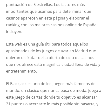
puntuación de 5 estrellas. Los factores más
importantes que usamos para determinar qué
casinos aparecen en esta página y elaborar el
ranking con los mejores casinos online de España
incluyen:
Esta web es una guía útil para todos aquellos
apasionados de los juegos de azar en Madrid que
quieran disfrutar del la oferta de ocio de casinos
que nos ofrece está magnífica ciudad llena de vida y
entretenimiento.
El Blackjack es uno de los juegos más famosos del
mundo, un clásico que nunca pasa de moda. Juega a
este juego de cartas donde tu objetivo es alcanzar
21 puntos o acercarte lo más posible sin pasarte, y