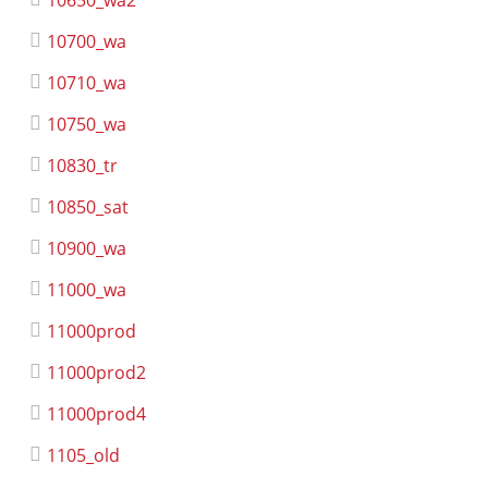
10650_wa2
10700_wa
10710_wa
10750_wa
10830_tr
10850_sat
10900_wa
11000_wa
11000prod
11000prod2
11000prod4
1105_old