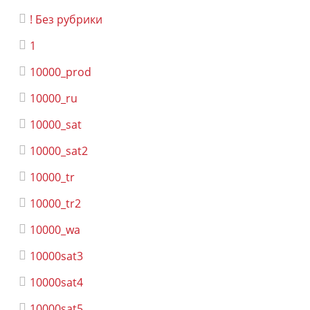
! Без рубрики
1
10000_prod
10000_ru
10000_sat
10000_sat2
10000_tr
10000_tr2
10000_wa
10000sat3
10000sat4
10000sat5