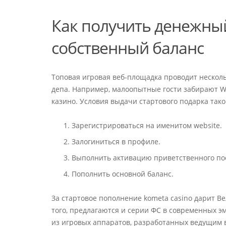
Как получить денежный
собственный баланс
Топовая игровая веб-площадка проводит несколь
депа. Например, малоопытные гости забирают W
казино. Условия выдачи стартового подарка тако
Зарегистрироваться на именитом website.
Залогиниться в профиле.
Выполнить активацию приветственного п
Пополнить основной баланс.
За стартовое пополнение kometa casino дарит В
того, предлагаются и серии ФС в современных э
из игровых аппаратов, разработанных ведущим 