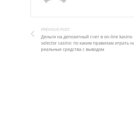
PREVIOUS POST
Деньги на депозитный счет в on-line kasino
selector casino: по каким правилам играть н
реальные средства с выводом