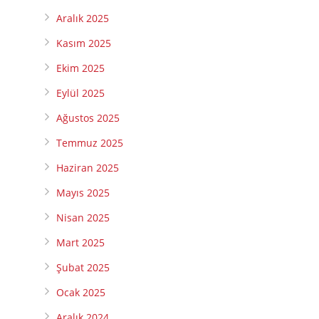
Aralık 2025
Kasım 2025
Ekim 2025
Eylül 2025
Ağustos 2025
Temmuz 2025
Haziran 2025
Mayıs 2025
Nisan 2025
Mart 2025
Şubat 2025
Ocak 2025
Aralık 2024