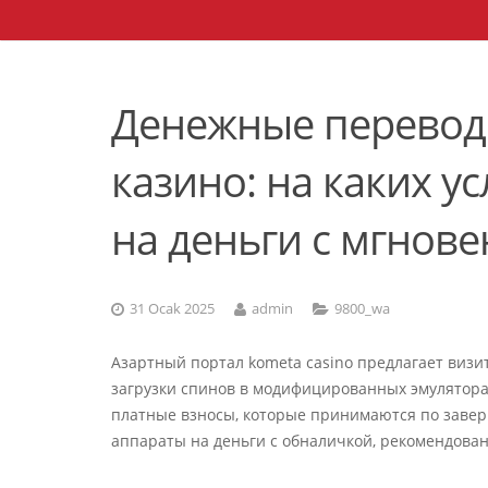
Денежные переводы
казино: на каких у
на деньги с мгно
31 Ocak 2025
admin
9800_wa
Азартный портал kometa casino предлагает визит
загрузки спинов в модифицированных эмуляторах
платные взносы, которые принимаются по завер
аппараты на деньги с обналичкой, рекомендова