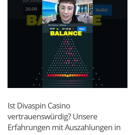
Ist Divaspin Casino
vertrauenswürdig? Unsere
Erfahrungen mit Auszahlungen in