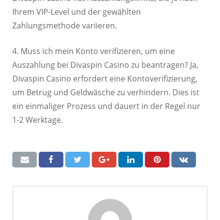
Ihrem VIP-Level und der gewählten
Zahlungsmethode variieren.
4. Muss ich mein Konto verifizieren, um eine
Auszahlung bei Divaspin Casino zu beantragen? Ja,
Divaspin Casino erfordert eine Kontoverifizierung,
um Betrug und Geldwäsche zu verhindern. Dies ist
ein einmaliger Prozess und dauert in der Regel nur
1-2 Werktage.