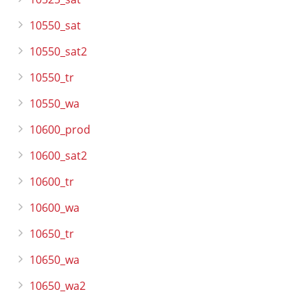
10550_sat
10550_sat2
10550_tr
10550_wa
10600_prod
10600_sat2
10600_tr
10600_wa
10650_tr
10650_wa
10650_wa2