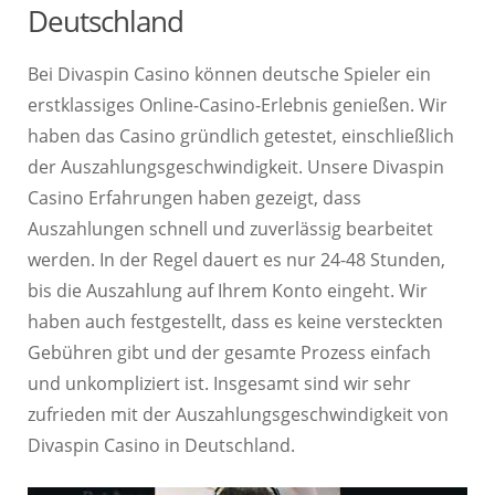
Deutschland
Bei Divaspin Casino können deutsche Spieler ein
erstklassiges Online-Casino-Erlebnis genießen. Wir
haben das Casino gründlich getestet, einschließlich
der Auszahlungsgeschwindigkeit. Unsere Divaspin
Casino Erfahrungen haben gezeigt, dass
Auszahlungen schnell und zuverlässig bearbeitet
werden. In der Regel dauert es nur 24-48 Stunden,
bis die Auszahlung auf Ihrem Konto eingeht. Wir
haben auch festgestellt, dass es keine versteckten
Gebühren gibt und der gesamte Prozess einfach
und unkompliziert ist. Insgesamt sind wir sehr
zufrieden mit der Auszahlungsgeschwindigkeit von
Divaspin Casino in Deutschland.