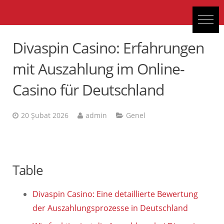
Divaspin Casino: Erfahrungen
mit Auszahlung im Online-
Casino für Deutschland
20 Şubat 2026
admin
Genel
Table
Divaspin Casino: Eine detaillierte Bewertung
der Auszahlungsprozesse in Deutschland