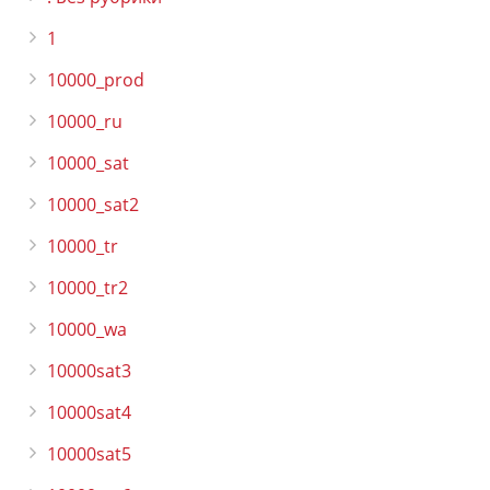
1
10000_prod
10000_ru
10000_sat
10000_sat2
10000_tr
10000_tr2
10000_wa
10000sat3
10000sat4
10000sat5