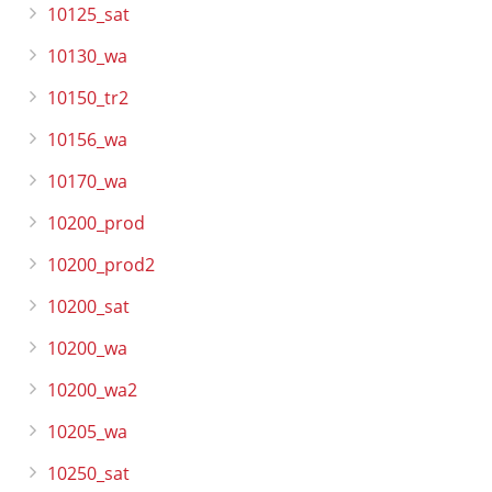
10125_sat
10130_wa
10150_tr2
10156_wa
10170_wa
10200_prod
10200_prod2
10200_sat
10200_wa
10200_wa2
10205_wa
10250_sat