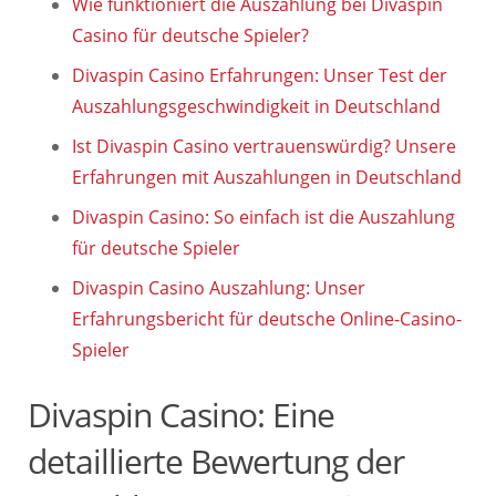
Wie funktioniert die Auszahlung bei Divaspin
Casino für deutsche Spieler?
Divaspin Casino Erfahrungen: Unser Test der
Auszahlungsgeschwindigkeit in Deutschland
Ist Divaspin Casino vertrauenswürdig? Unsere
Erfahrungen mit Auszahlungen in Deutschland
Divaspin Casino: So einfach ist die Auszahlung
für deutsche Spieler
Divaspin Casino Auszahlung: Unser
Erfahrungsbericht für deutsche Online-Casino-
Spieler
Divaspin Casino: Eine
detaillierte Bewertung der