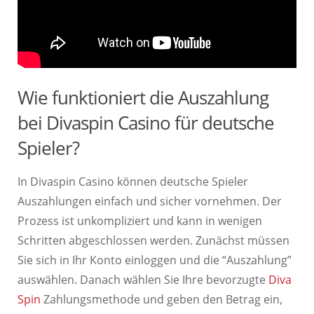
Wie funktioniert die Auszahlung
bei Divaspin Casino für deutsche
Spieler?
In Divaspin Casino können deutsche Spieler
Auszahlungen einfach und sicher vornehmen. Der
Prozess ist unkompliziert und kann in wenigen
Schritten abgeschlossen werden. Zunächst müssen
Sie sich in Ihr Konto einloggen und die “Auszahlung”
auswählen. Danach wählen Sie Ihre bevorzugte
Diva
Spin
Zahlungsmethode und geben den Betrag ein,