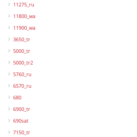
11275_ru
11800_wa
11900_wa
3650_tr
5000_tr
5000_tr2
5760_ru
6570_ru
680
6900_tr
690sat
7150_tr