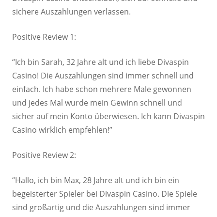
sichere Auszahlungen verlassen.
Positive Review 1:
“Ich bin Sarah, 32 Jahre alt und ich liebe Divaspin
Casino! Die Auszahlungen sind immer schnell und
einfach. Ich habe schon mehrere Male gewonnen
und jedes Mal wurde mein Gewinn schnell und
sicher auf mein Konto überwiesen. Ich kann Divaspin
Casino wirklich empfehlen!”
Positive Review 2:
“Hallo, ich bin Max, 28 Jahre alt und ich bin ein
begeisterter Spieler bei Divaspin Casino. Die Spiele
sind großartig und die Auszahlungen sind immer