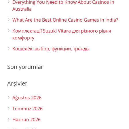
Everything You Need to Know About Casinos in
Australia
What Are the Best Online Casino Games in India?
Комплектації Suzuki Vitara для різного рівня
комфорту
Кошелёк: выбор, функции, тренды
Son yorumlar
Arşivler
Ağustos 2026
Temmuz 2026
Haziran 2026