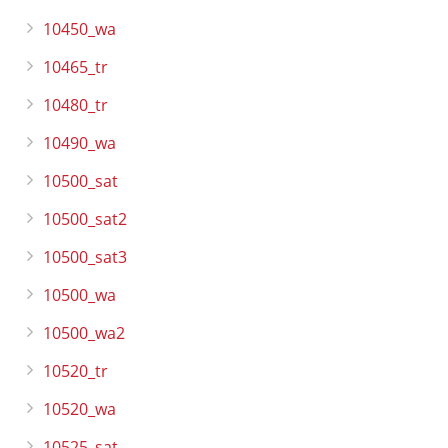
10450_wa
10465_tr
10480_tr
10490_wa
10500_sat
10500_sat2
10500_sat3
10500_wa
10500_wa2
10520_tr
10520_wa
10525_sat