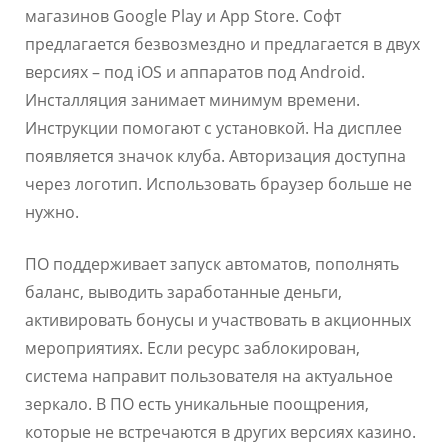
магазинов Google Play и App Store. Софт
предлагается безвозмездно и предлагается в двух
версиях – под iOS и аппаратов под Android.
Инсталляция занимает минимум времени.
Инструкции помогают с установкой. На дисплее
появляется значок клуба. Авторизация доступна
через логотип. Использовать браузер больше не
нужно.
ПО поддерживает запуск автоматов, пополнять
баланс, выводить заработанные деньги,
активировать бонусы и участвовать в акционных
мероприятиях. Если ресурс заблокирован,
система направит пользователя на актуальное
зеркало. В ПО есть уникальные поощрения,
которые не встречаются в других версиях казино.