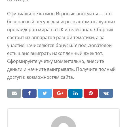
Официальное казино Игровые автоматы — это
безопасный ресурс для игры в автоматы лучших
провайдеров мира на ПК и телефонах. Сборник
состоит из аппаратов разной тематики, а за
участие начисляются бонусы. У пользователей
есть шанс выиграть накопленный джекпот.
Сформируйте учетку моментально, внесите
деньги и начните выигрывать. Получите полный
доступ к возможностям сайта.