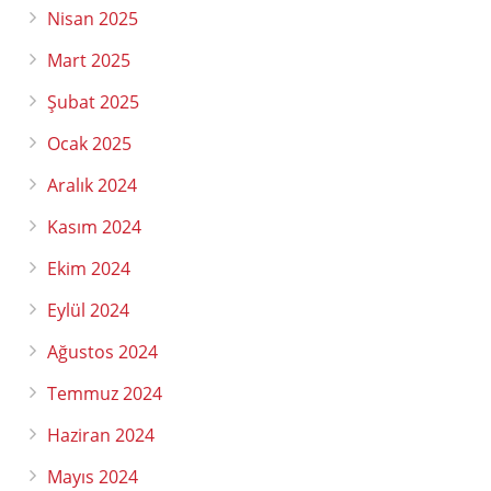
Nisan 2025
Mart 2025
Şubat 2025
Ocak 2025
Aralık 2024
Kasım 2024
Ekim 2024
Eylül 2024
Ağustos 2024
Temmuz 2024
Haziran 2024
Mayıs 2024