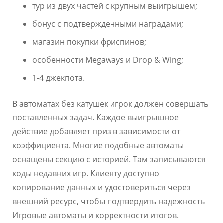
тур из двух частей с крупным выигрышем;
бонус с подтвержденными наградами;
магазин покупки фриспинов;
особенности Megaways и Drop & Wing;
1-4 джекпота.
В автоматах без катушек игрок должен совершать
поставленных задач. Каждое выигрышное
действие добавляет приз в зависимости от
коэффициента. Многие подобные автоматы
оснащены секцию с историей. Там записываются
коды недавних игр. Клиенту доступно
копирование данных и удостовериться через
внешний ресурс, чтобы подтвердить надежность
Игровые автоматы и корректности итогов.