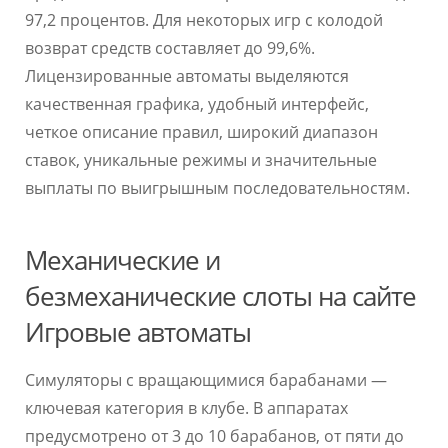
97,2 процентов. Для некоторых игр с колодой
возврат средств составляет до 99,6%.
Лицензированные автоматы выделяются
качественная графика, удобный интерфейс,
четкое описание правил, широкий диапазон
ставок, уникальные режимы и значительные
выплаты по выигрышным последовательностям.
Механические и
безмеханические слоты на сайте
Игровые автоматы
Симуляторы с вращающимися барабанами —
ключевая категория в клубе. В аппаратах
предусмотрено от 3 до 10 барабанов, от пяти до