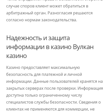
случае споров клиент может обратиться в
арбитражный орган. Разногласия решаются
согласно нормам законодательства.
Надежность и защита
информации в казино Вулкан
казино
Казино предоставляет максимальную
безопасность для платежной и личной
информации. Данные пользователей хранятся на
закрытых серверах после проверки. Информация
доступна только ограниченному числу
специалистов службы безопасности. Сведения о
клиентах не применяются для коммерции, не