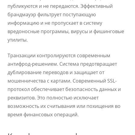
публикуются и не передаются. Эффективный
брандмауэр фильтрует поступающую
информацию и не пропускает в систему
вредоносные программы, вирусы и фишинговые
утилиты.
Транзакции контролируются современным
антифрод-решением. Система предотвращает
дублирование переводов и защищает от
мошенничества с картами. Современный SSL-
протокол обеспечивает безопасность данных и
реквизитов. Это полностью исключает
возможность их считывания или похищения во
время финансовых операций.