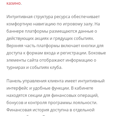
казино
.
Интуитивная структура ресурса обеспечивает
комфортную навигацию по игровому залу. На
баннере платформы размещаются данные о
действующих акциях и грядущих событиях.
Верхняя часть платформы включает кнопки для
доступа к формам входа и регистрации. Боковые
элементы сайта отображают информацию о
турнирах и событиях клуба.
Панель управления клиента имеет интуитивный
интерфейс и удобные функции. В кабинете
находятся секции для финансовых операций,
бонусов и контроля программы лояльности.
Финансовая история доступна в отдельной