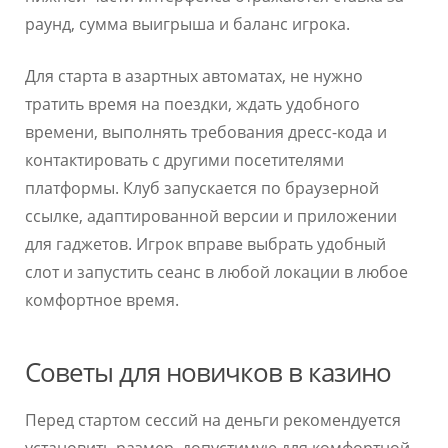
раунд, сумма выигрыша и баланс игрока.
Для старта в азартных автоматах, не нужно
тратить время на поездки, ждать удобного
времени, выполнять требования дресс-кода и
контактировать с другими посетителями
платформы. Клуб запускается по браузерной
ссылке, адаптированной версии и приложении
для гаджетов. Игрок вправе выбрать удобный
слот и запустить сеанс в любой локации в любое
комфортное время.
Советы для новичков в казино
Перед стартом сессий на деньги рекомендуется