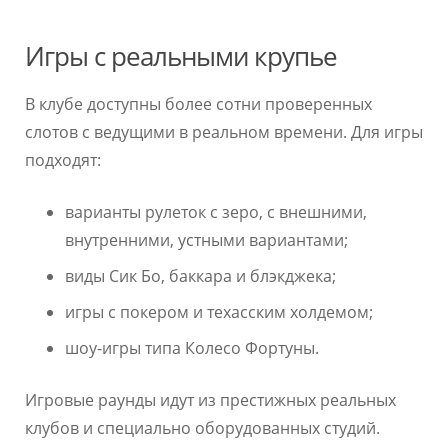
Игры с реальными крупье
В клубе доступны более сотни проверенных
слотов с ведущими в реальном времени. Для игры
подходят:
варианты рулеток с зеро, с внешними,
внутренними, устными вариантами;
виды Сик Бо, баккара и блэкджека;
игры с покером и техасским холдемом;
шоу-игры типа Колесо Фортуны.
Игровые раунды идут из престижных реальных
клубов и специально оборудованных студий.