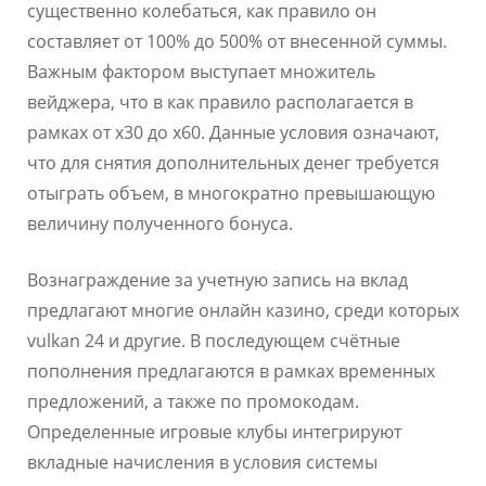
существенно колебаться, как правило он
составляет от 100% до 500% от внесенной суммы.
Важным фактором выступает множитель
вейджера, что в как правило располагается в
рамках от x30 до x60. Данные условия означают,
что для снятия дополнительных денег требуется
отыграть объем, в многократно превышающую
величину полученного бонуса.
Вознаграждение за учетную запись на вклад
предлагают многие онлайн казино, среди которых
vulkan 24 и другие. В последующем счётные
пополнения предлагаются в рамках временных
предложений, а также по промокодам.
Определенные игровые клубы интегрируют
вкладные начисления в условия системы