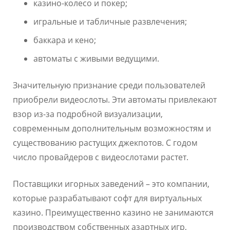
казино-колесо и покер;
игральные и табличные развлечения;
баккара и кено;
автоматы с живыми ведущими.
Значительную признание среди пользователей
приобрели видеослоты. Эти автоматы привлекают
взор из-за подробной визуализации,
современным дополнительным возможностям и
существованию растущих джекпотов. С годом
число провайдеров с видеослотами растет.
Поставщики игорных заведений – это компании,
которые разрабатывают софт для виртуальных
казино. Преимущественно казино не занимаются
производством собственных азартных игр,