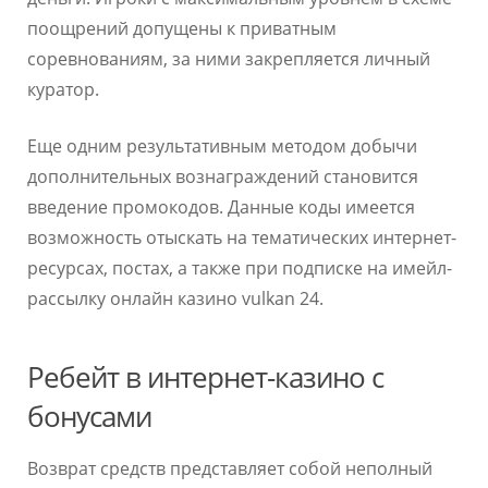
поощрений допущены к приватным
соревнованиям, за ними закрепляется личный
куратор.
Еще одним результативным методом добычи
дополнительных вознаграждений становится
введение промокодов. Данные коды имеется
возможность отыскать на тематических интернет-
ресурсах, постах, а также при подписке на имейл-
рассылку онлайн казино vulkan 24.
Ребейт в интернет-казино с
бонусами
Возврат средств представляет собой неполный