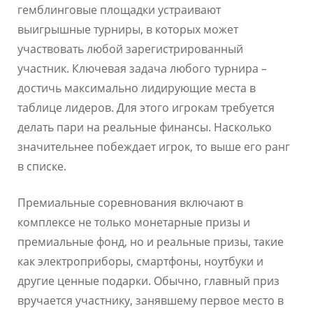
гемблинговые площадки устраивают
выигрышные турниры, в которых может
участвовать любой зарегистрированный
участник. Ключевая задача любого турнира –
достичь максимально лидирующие места в
таблице лидеров. Для этого игрокам требуется
делать пари на реальные финансы. Насколько
значительнее побеждает игрок, то выше его ранг
в списке.
Премиальные соревнования включают в
комплексе не только монетарные призы и
премиальные фонд, но и реальные призы, такие
как электроприборы, смартфоны, ноутбуки и
другие ценные подарки. Обычно, главный приз
вручается участнику, занявшему первое место в