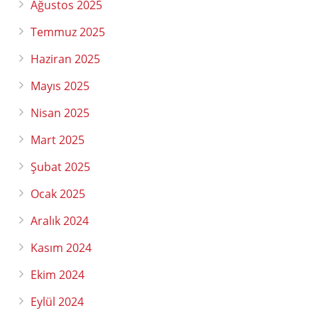
Ağustos 2025
Temmuz 2025
Haziran 2025
Mayıs 2025
Nisan 2025
Mart 2025
Şubat 2025
Ocak 2025
Aralık 2024
Kasım 2024
Ekim 2024
Eylül 2024