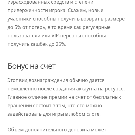
израсходованных средств и степени
приверженности игрока. Скажем, новые
участники способны получить возврат в размере
до 5% от потерь, в то время как регулярные
пользователи или VIP-персоны способны
получить кэшбэк до 25%.
Бонус на счет
Этот вид вознаграждения обычно дается
немедленно после создания аккаунта на ресурсе.
Главное отличие премии на счет от бесплатных
вращений состоит в том, что его можно
задействовать для игры в любом слоте.
Объем дополнительного депозита может