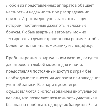
Любой из представленных аппаратов обещает
честность и надежность при распределении
призов. Игрокам доступны захватывающие
истории, постоянные джекпоты и сложные
бонусы. Любые азартные автоматы можно
тестировать в демонстрационном режиме, чтобы
более точно понять их механику и специфику.
Пробный-режим в виртуальном казино доступен
для игроков в любой момент дня и ночи,
предоставляя постоянный доступ к играм без
необходимости внесения депозита или заведения
учетной записи. Все пари в демо-игре
осуществляются с использованием виртуальной
валюты, что позволяет возможность участникам
безопасно пробовать одноруких бандитов. Если