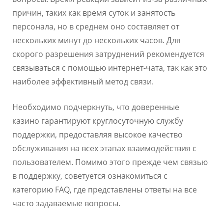
причин, таких как время суток и занятость
персонала, но в среднем оно составляет от
нескольких минут до нескольких часов. Для
скорого разрешения затруднений рекомендуется
связываться с помощью интернет-чата, так как это
наиболее эффективный метод связи.
Необходимо подчеркнуть, что доверенные
казино гарантируют круглосуточную службу
поддержки, предоставляя высокое качество
обслуживания на всех этапах взаимодействия с
пользователем. Помимо этого прежде чем связью
в поддержку, советуется ознакомиться с
категорию FAQ, где представлены ответы на все
часто задаваемые вопросы.