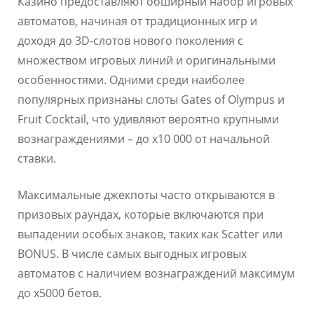
Казино предоставляют обширный набор игровых
автоматов, начиная от традиционных игр и
доходя до 3D-слотов нового поколения с
множеством игровых линий и оригинальными
особенностями. Одними среди наиболее
популярных признаны слоты Gates of Olympus и
Fruit Cocktail, что удивляют вероятно крупными
вознаграждениями – до х10 000 от начальной
ставки.
Максимальные джекпоты часто открываются в
призовых раундах, которые включаются при
выпадении особых знаков, таких как Scatter или
BONUS. В числе самых выгодных игровых
автоматов с наличием вознаграждений максимум
до х5000 бетов.