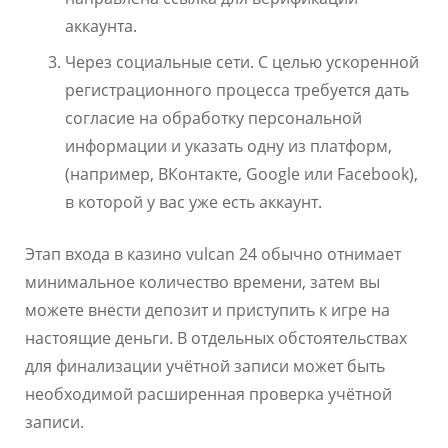
аккаунта.
Через социальные сети. С целью ускоренной
регистрационного процесса требуется дать
согласие на обработку персональной
информации и указать одну из платформ,
(например, ВКонтакте, Google или Facebook),
в которой у вас уже есть аккаунт.
Этап входа в казино vulcan 24 обычно отнимает
минимальное количество времени, затем вы
можете внести депозит и приступить к игре на
настоящие деньги. В отдельных обстоятельствах
для финализации учётной записи может быть
необходимой расширенная проверка учётной
записи.