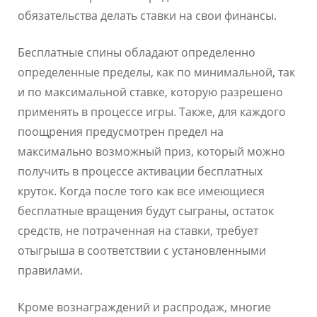
обязательства делать ставки на свои финансы.
Бесплатные спины обладают определенно
определенные пределы, как по минимальной, так
и по максимальной ставке, которую разрешено
применять в процессе игры. Также, для каждого
поощрения предусмотрен предел на
максимально возможный приз, который можно
получить в процессе активации бесплатных
круток. Когда после того как все имеющиеся
бесплатные вращения будут сыграны, остаток
средств, не потраченная на ставки, требует
отыгрыша в соответствии с установленными
правилами.
Кроме вознаграждений и распродаж, многие