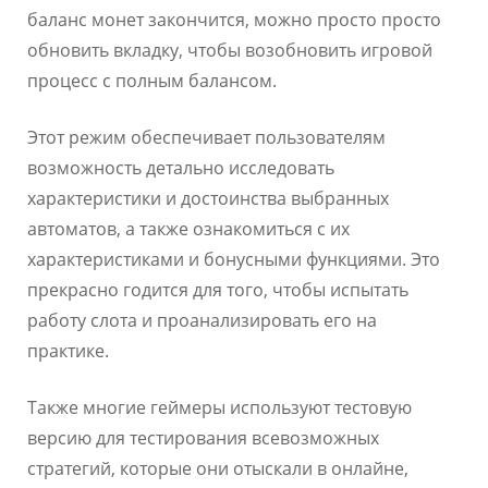
баланс монет закончится, можно просто просто
обновить вкладку, чтобы возобновить игровой
процесс с полным балансом.
Этот режим обеспечивает пользователям
возможность детально исследовать
характеристики и достоинства выбранных
автоматов, а также ознакомиться с их
характеристиками и бонусными функциями. Это
прекрасно годится для того, чтобы испытать
работу слота и проанализировать его на
практике.
Также многие геймеры используют тестовую
версию для тестирования всевозможных
стратегий, которые они отыскали в онлайне,