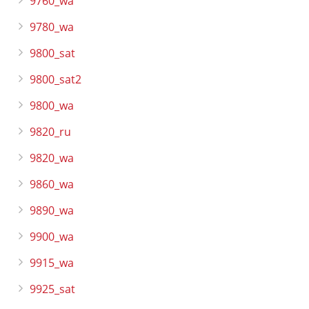
9760_wa
9780_wa
9800_sat
9800_sat2
9800_wa
9820_ru
9820_wa
9860_wa
9890_wa
9900_wa
9915_wa
9925_sat