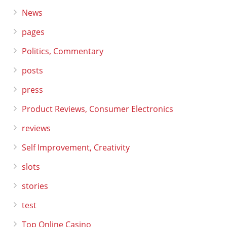
News
pages
Politics, Commentary
posts
press
Product Reviews, Consumer Electronics
reviews
Self Improvement, Creativity
slots
stories
test
Top Online Casino