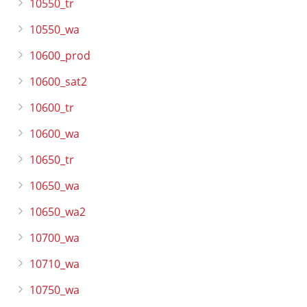
10550_tr
10550_wa
10600_prod
10600_sat2
10600_tr
10600_wa
10650_tr
10650_wa
10650_wa2
10700_wa
10710_wa
10750_wa