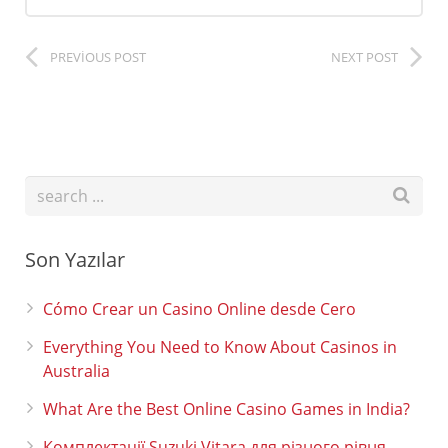
PREVIOUS POST
NEXT POST
Son Yazılar
Cómo Crear un Casino Online desde Cero
Everything You Need to Know About Casinos in
Australia
What Are the Best Online Casino Games in India?
Комплектації Suzuki Vitara для різного рівня