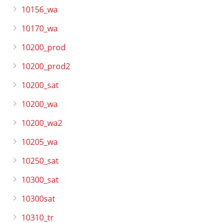
10156_wa
10170_wa
10200_prod
10200_prod2
10200_sat
10200_wa
10200_wa2
10205_wa
10250_sat
10300_sat
10300sat
10310_tr