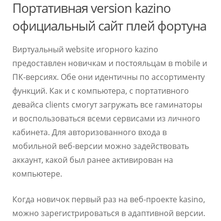
Портативная version kazino
официальный сайт плей фортуна
Виртуальный website игорного kazino
предоставлен новичкам и постояльцам в mobile и
ПК-версиях. Обе они идентичны по ассортименту
функций. Как и с компьютера, с портативного
девайса clients смогут загружать все гаминаторы
и воспользоваться всеми сервисами из личного
кабинета. Для авторизованного входа в
мобильной веб-версии можно задействовать
аккаунт, какой был ранее активирован на
компьютере.
Когда новичок первый раз на веб-проекте kasino,
можно зарегистрироваться в адаптивной версии.