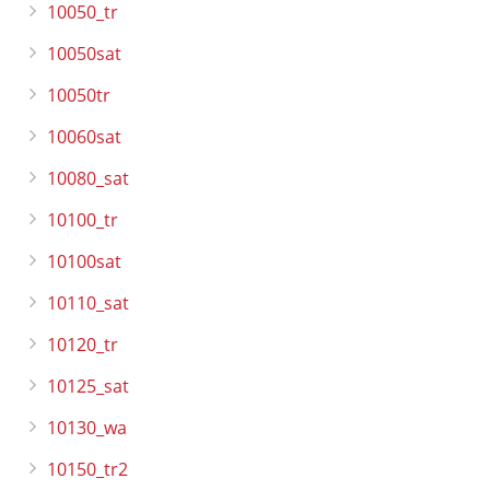
10050_tr
10050sat
10050tr
10060sat
10080_sat
10100_tr
10100sat
10110_sat
10120_tr
10125_sat
10130_wa
10150_tr2