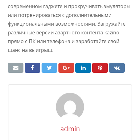
современном гаджете и прокручивать эмуляторы
или потренироваться с дополнительными
функциональными возможностями. Загружайте
различные версии азартного контента kazino
прямо с ПК или телефона и заработайте свой
шанс на выигрыш.
admin