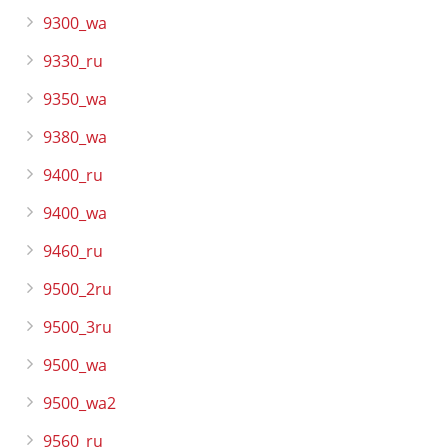
9300_wa
9330_ru
9350_wa
9380_wa
9400_ru
9400_wa
9460_ru
9500_2ru
9500_3ru
9500_wa
9500_wa2
9560_ru