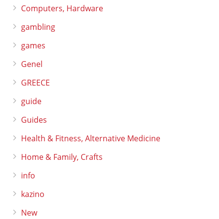
Computers, Hardware
gambling
games
Genel
GREECE
guide
Guides
Health & Fitness, Alternative Medicine
Home & Family, Crafts
info
kazino
New