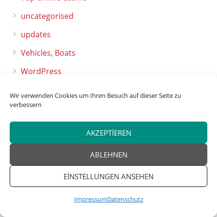
uncategorised
updates
Vehicles, Boats
WordPress
Казино
Wir verwenden Cookies um Ihren Besuch auf dieser Seite zu
verbessern
Рейтинг Казино
AKZEPTIEREN
Üst veri
ABLEHNEN
Oturum aç
EINSTELLUNGEN ANSEHEN
Kayıt akışı
Yorum akışı
Impressum
Datenschutz