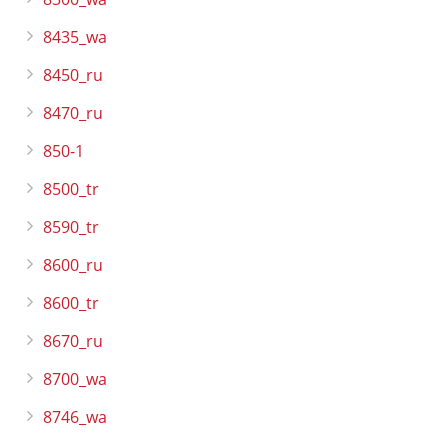
8435_wa
8450_ru
8470_ru
850-1
8500_tr
8590_tr
8600_ru
8600_tr
8670_ru
8700_wa
8746_wa