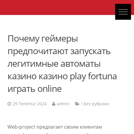
Почему геймеры
предпочитают запускать
легитимные автоматы
казино казино play fortuna
играть online
29 Temmuz 2024
admin
! Без рубрики
Web-project предлагает своим клиентам