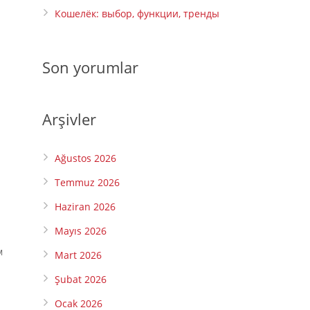
Кошелёк: выбор, функции, тренды
Son yorumlar
Arşivler
Ağustos 2026
Temmuz 2026
Haziran 2026
Mayıs 2026
м
Mart 2026
Şubat 2026
Ocak 2026