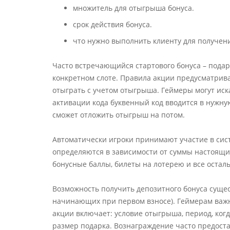
множитель для отыгрыша бонуса.
срок действия бонуса.
что нужно выполнить клиенту для получен
Часто встречающийся стартового бонуса – пода
конкретном слоте. Правила акции предусматрив
отыграть с учетом отыгрыша. Геймеры могут иск
активации кода буквенный код вводится в нужную
сможет отложить отыгрыш на потом.
Автоматически игроки принимают участие в сис
определяются в зависимости от суммы настоящих 
бонусные баллы, билеты на лотерею и все остал
Возможность получить депозитного бонуса сущест
начинающих при первом взносе). Геймерам важ
акции включает: условие отыгрыша, период, ког
размер подарка. Вознаграждение часто предоста