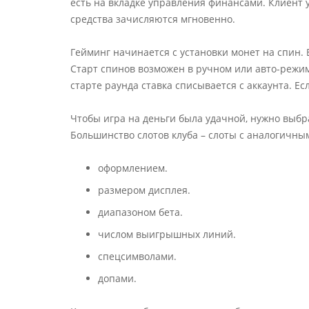
есть на вкладке управления финансами. Клиент 
средства зачисляются мгновенно.
Гейминг начинается с установки монет на спин. 
Старт спинов возможен в ручном или авто-режим
старте раунда ставка списывается с аккаунта. 
Чтобы игра на деньги была удачной, нужно выбр
Большинство слотов клуба – слоты с аналогичны
оформлением.
размером дисплея.
диапазоном бета.
числом выигрышных линий.
спецсимволами.
допами.