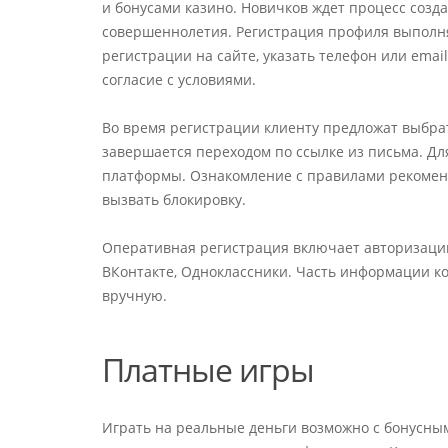
и бонусами казино. Новичков ждет процесс созда
совершеннолетия. Регистрация профиля выполняе
регистрации на сайте, указать телефон или emai
согласие с условиями.
Во время регистрации клиенту предложат выбрать
завершается переходом по ссылке из письма. Дл
платформы. Ознакомление с правилами рекомен
вызвать блокировку.
Оперативная регистрация включает авторизацию
ВКонтакте, Одноклассники. Часть информации к
вручную.
Платные игры
Играть на реальные деньги возможно с бонусны