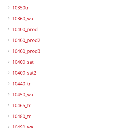
10350tr
10360_wa
10400_prod
10400_prod2
10400_prod3
10400_sat
10400_sat2
10440_tr
10450_wa
10465_tr
10480_tr
10490_wa