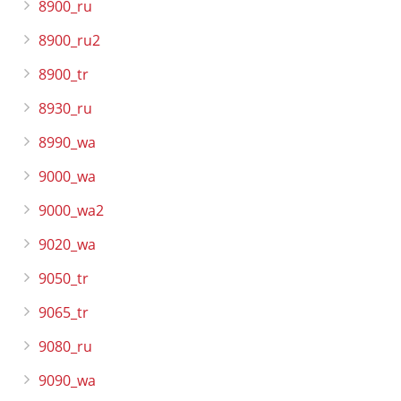
8900_ru
8900_ru2
8900_tr
8930_ru
8990_wa
9000_wa
9000_wa2
9020_wa
9050_tr
9065_tr
9080_ru
9090_wa