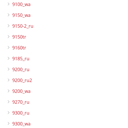
9100_wa
9150_wa
9150-2_ru
9150tr
9160tr
9185_ru
9200_ru
9200_ru2
9200_wa
9270_ru
9300_ru
9300_wa