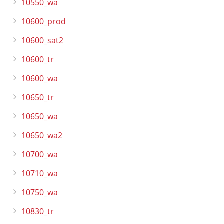
10550_wa
10600_prod
10600_sat2
10600_tr
10600_wa
10650_tr
10650_wa
10650_wa2
10700_wa
10710_wa
10750_wa
10830_tr