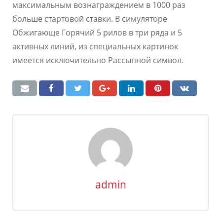
максимальным вознаграждением в 1000 раз
больше стартовой ставки. В симуляторе
Обжигающе Горячий 5 рилов в три ряда и 5
активных линий, из специальных картинок
имеется исключительно Рассыпной символ.
admin