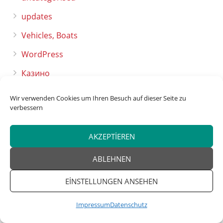
updates
Vehicles, Boats
WordPress
Казино
Рейтинг Казино
Wir verwenden Cookies um Ihren Besuch auf dieser Seite zu
verbessern
Üst veri
AKZEPTIEREN
Oturum aç
ABLEHNEN
Kayıt akışı
EINSTELLUNGEN ANSEHEN
Yorum akışı
WordPress.org
Impressum
Datenschutz