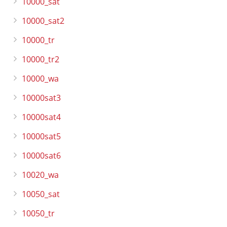
10000_sat
10000_sat2
10000_tr
10000_tr2
10000_wa
10000sat3
10000sat4
10000sat5
10000sat6
10020_wa
10050_sat
10050_tr