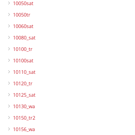
10050sat
10050tr
10060sat
10080_sat
10100_tr
10100sat
10110_sat
10120_tr
10125_sat
10130_wa
10150_tr2
10156_wa