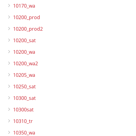
10170_wa
10200_prod
10200_prod2
10200_sat
10200_wa
10200_wa2
10205_wa
10250_sat
10300_sat
10300sat
10310_tr
10350_wa