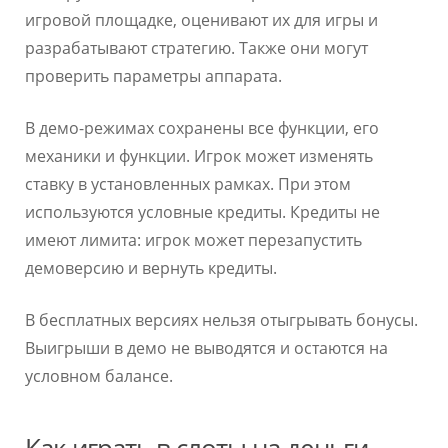
игровой площадке, оценивают их для игры и
разрабатывают стратегию. Также они могут
проверить параметры аппарата.
В демо-режимах сохранены все функции, его
механики и функции. Игрок может изменять
ставку в установленных рамках. При этом
используются условные кредиты. Кредиты не
имеют лимита: игрок может перезапустить
демоверсию и вернуть кредиты.
В бесплатных версиях нельзя отыгрывать бонусы.
Выигрыши в демо не выводятся и остаются на
условном балансе.