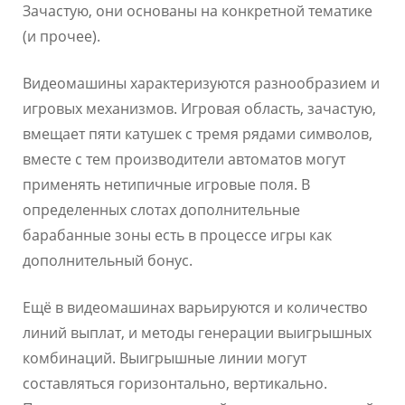
Зачастую, они основаны на конкретной тематике
(и прочее).
Видеомашины характеризуются разнообразием и
игровых механизмов. Игровая область, зачастую,
вмещает пяти катушек с тремя рядами символов,
вместе с тем производители автоматов могут
применять нетипичные игровые поля. В
определенных слотах дополнительные
барабанные зоны есть в процессе игры как
дополнительный бонус.
Ещё в видеомашинах варьируются и количество
линий выплат, и методы генерации выигрышных
комбинаций. Выигрышные линии могут
составляться горизонтально, вертикально.