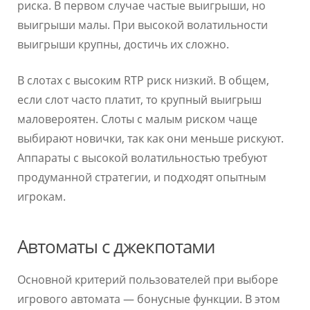
риска. В первом случае частые выигрыши, но
выигрыши малы. При высокой волатильности
выигрыши крупны, достичь их сложно.
В слотах с высоким RTP риск низкий. В общем,
если слот часто платит, то крупный выигрыш
маловероятен. Слоты с малым риском чаще
выбирают новички, так как они меньше рискуют.
Аппараты с высокой волатильностью требуют
продуманной стратегии, и подходят опытным
игрокам.
Автоматы с джекпотами
Основной критерий пользователей при выборе
игрового автомата — бонусные функции. В этом