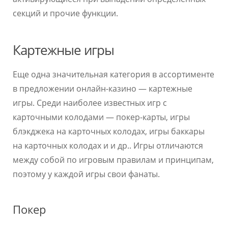
секций и прочие функции.
Картежные игры
Еще одна значительная категория в ассортименте
в предложении онлайн-казино — картежные
игры. Среди наиболее известных игр с
карточными колодами — покер-карты, игры
блэкджека на карточных колодах, игры баккары
на карточных колодах и и др.. Игры отличаются
между собой по игровым правилам и принципам,
поэтому у каждой игры свои фанаты.
Покер