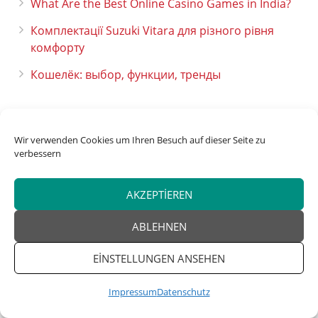
What Are the Best Online Casino Games in India?
Комплектації Suzuki Vitara для різного рівня
комфорту
Кошелёк: выбор, функции, тренды
Son yorumlar
Wir verwenden Cookies um Ihren Besuch auf dieser Seite zu
verbessern
Arşivler
AKZEPTIEREN
Ağustos 2026
Temmuz 2026
ABLEHNEN
Haziran 2026
EINSTELLUNGEN ANSEHEN
Mayıs 2026
Impressum
Datenschutz
Mart 2026