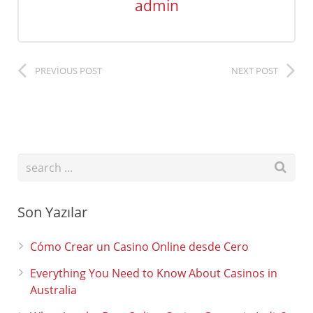
admin
PREVIOUS POST
NEXT POST
Son Yazılar
Cómo Crear un Casino Online desde Cero
Everything You Need to Know About Casinos in
Australia