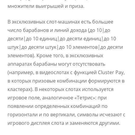
множители выигрышей и приза.
В эксклюзивных слот-машинах есть большее
число барабанов и линий дохода (до 10|до
десяти|до 10 единиц|до десяти единиц|до 10
штук|до десяти штук|до 10 элементов|до десяти
элементов). Кроме того, в эксклюзивных
аппаратах барабаны могут отсутствовать
(например, в видеослотах с функцией Cluster Pay,
в которых призовые комбинации формируются в
кластерах). В некоторых слотах используется
игровое поле, аналогичное «Тетрис»: при
появлении определенных комбинаций по
горизонтали и по вертикали, символы исчезают с
игрового дисплея слота и заменяются другими.