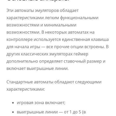
Эти автоматы эмуляторов обладает
характеристиками легким функциональными
возможностями и минимальными
возможностями. В некоторых автоматах на
контроллере используется единственная клавиша
для начала игры — все прочие опции встроены. В
других классических эмуляторах геймер
дополнительно определяет ставочный размер и
включает выигрышные линии.
Стандартные автоматы обладают следующими
характеристиками:
игровая зона включает;
выигрышные линии — от 1 до 5 (в