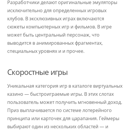
Разработчики делают оригинальные эмуляторы
исключительно для определенных игровых
клубов. В эксклюзивных играх включаются
сюжеты компьютерных игр и фильмов. В игре
может быть центральный персонаж, что
выводится в анимированных фрагментах,
специальных уровнях и и прочее.
Скоростные игры
Уникальная категория игр в каталоге виртуальных
казино — быстроиграемые игры. В этих слотах
пользователь может получить мгновенный доход.
Приз выплачивается по системе лотерейного
принципа или карточек для царапания. Геймеры
выбирают один из нескольких областей — и