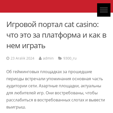
Игровой портал cat casino:
что это за платформа и как в
нем играть
23 Aralık 2024
admin
9300_ru
Об гейминговых площадках за прошедшие
периоды встречали упоминания основная часть
аудитории сети. Азартные площадки, актуальны
для любителей игр. Они востребованы, чтобы
расслабиться в востребованных слотах и вывести
выигрыш.