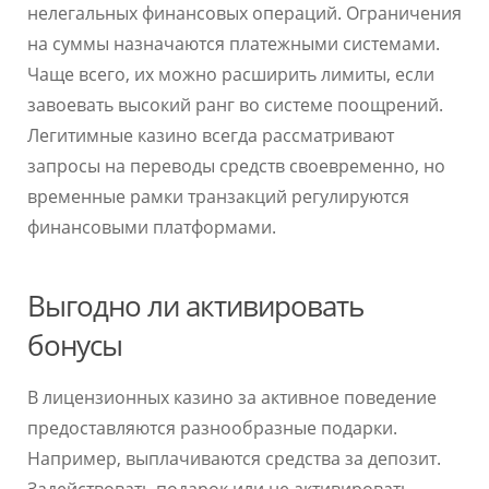
нелегальных финансовых операций. Ограничения
на суммы назначаются платежными системами.
Чаще всего, их можно расширить лимиты, если
завоевать высокий ранг во системе поощрений.
Легитимные казино всегда рассматривают
запросы на переводы средств своевременно, но
временные рамки транзакций регулируются
финансовыми платформами.
Выгодно ли активировать
бонусы
В лицензионных казино за активное поведение
предоставляются разнообразные подарки.
Например, выплачиваются средства за депозит.