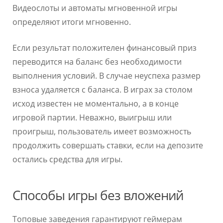
Видеослоты и автоматы мгновенной игры
определяют итоги мгновенно.
Если результат положителен финансовый приз
переводится на баланс без необходимости
выполнения условий. В случае неуспеха размер
взноса удаляется с баланса. В играх за столом
исход известен не моментально, а в конце
игровой партии. Неважно, выигрыш или
проигрыш, пользователь имеет возможность
продолжить совершать ставки, если на депозите
остались средства для игры.
Способы игры без вложений
Топовые заведения гарантируют геймерам