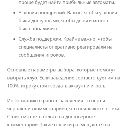
проще будет найти прибыльные автоматы.
Условия поощрений. Важно, чтобы условия
были доступными, чтобы деньги можно
было обналичить.
Служба поддержки. Крайне важно, чтобы
специалисты оперативно реагировали на
сообщения игроков.
Основные параметры выбора, которые помогут
выбрать клуб. Если заведение соответствует им на
100%, игроку стоит создать аккаунт и играть.
Информацию о работе заведения эксперты
черпают из комментариев, что появляются в сети.
Стоит смотреть только на достоверные
комментарии. Такие отклики размещаются на