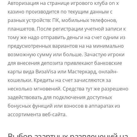
Авторизация на странице игрового клуба on x
казино производится по текущим данным с
разных устройств: ПК, мобильных телефонов,
планшетов. После регистрации учетной записи к
тому же надо отправить деньги на счет одним из
предусмотренных вариантов на на минимально
возможную сумму или больше. Зачастую игроки
для внесения депозита привлекают банковские
карты вида ВизаVisa или Мастеркард, онлайн-
кошельки. Кредиты на счет зачисляются за
несколько мгновений. Средства тут же разрешено
задействовать для подключения доступных
бонусных функций или взносов в аппаратах из
ассортимента веб-сайта.
Выбор азартных развлечений на