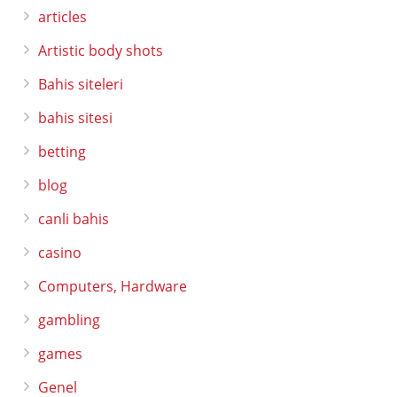
articles
Artistic body shots
Bahis siteleri
bahis sitesi
betting
blog
canli bahis
casino
Computers, Hardware
gambling
games
Genel