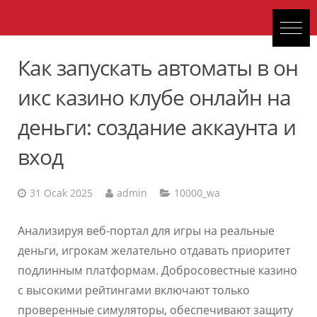
Как запускать автоматы в он
икс казино клубе онлайн на
деньги: создание аккаунта и
вход
31 Ocak 2025
admin
10000_wa
Анализируя веб-портал для игры на реальные
деньги, игрокам желательно отдавать приоритет
подлинным платформам. Добросовестные казино
с высокими рейтингами включают только
проверенные симуляторы, обеспечивают защиту