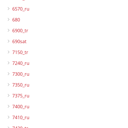
6570_ru
680
6900_tr
690sat
7150_tr
7240_ru
7300_ru
7350_ru
7375_ru
7400_ru
7410_ru