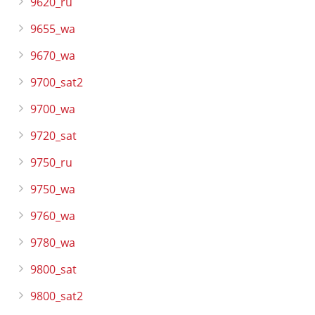
9620_ru
9655_wa
9670_wa
9700_sat2
9700_wa
9720_sat
9750_ru
9750_wa
9760_wa
9780_wa
9800_sat
9800_sat2