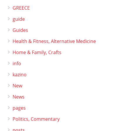
GREECE
guide
Guides
Health & Fitness, Alternative Medicine
Home & Family, Crafts
info
kazino
New
News
pages
Politics, Commentary
posts