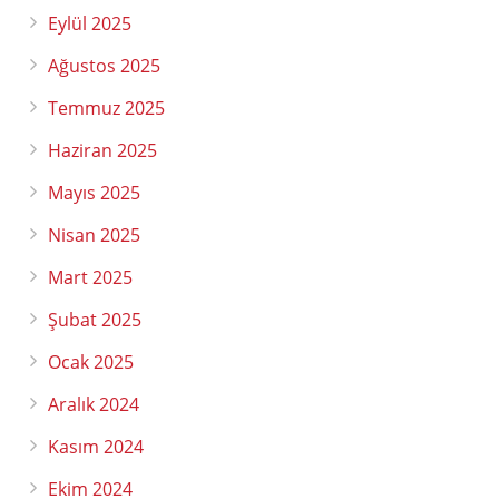
Eylül 2025
Ağustos 2025
Temmuz 2025
Haziran 2025
Mayıs 2025
Nisan 2025
Mart 2025
Şubat 2025
Ocak 2025
Aralık 2024
Kasım 2024
Ekim 2024