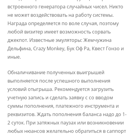
встроенного генератора случайных чисел. Никто
не может воздействовать на работу системы.
Награда определяется по воле случая, поэтому
любой визитер имеет возможность сорвать
джекпот. Известные эмуляторы: Жемчужина
Дельфина, Crazy Monkey, Бук Оф Ра, Квест Гонзо и
иные.
Обналичивание полученных выигрышей
выполняется после успешного выполнения
условий отыгрыша. Рекомендуется загрузить
учетную запись и сделать заявку с со вводом
суммы пополнения, платежного инструмента и
реквизитов. Ждать пополнения баланса надо до 1-
2 суток. При затяжных паузах или возникновении
любых нюансов желательно обратиться в саппорт