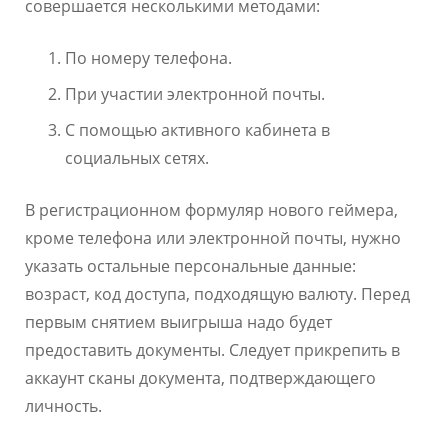
совершается несколькими методами:
По номеру телефона.
При участии электронной почты.
С помощью активного кабинета в
социальных сетях.
В регистрационном формуляр нового геймера,
кроме телефона или электронной почты, нужно
указать остальные персональные данные:
возраст, код доступа, подходящую валюту. Перед
первым снятием выигрыша надо будет
предоставить документы. Следует прикрепить в
аккаунт сканы документа, подтверждающего
личность.