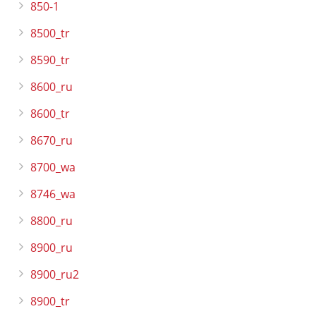
850-1
8500_tr
8590_tr
8600_ru
8600_tr
8670_ru
8700_wa
8746_wa
8800_ru
8900_ru
8900_ru2
8900_tr