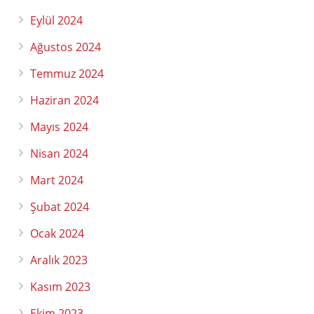
Eylül 2024
Ağustos 2024
Temmuz 2024
Haziran 2024
Mayıs 2024
Nisan 2024
Mart 2024
Şubat 2024
Ocak 2024
Aralık 2023
Kasım 2023
Ekim 2023