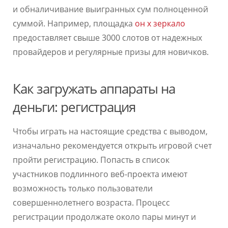
и обналичивание выигранных сум полноценной
суммой. Например, площадка
он х зеркало
предоставляет свыше 3000 слотов от надежных
провайдеров и регулярные призы для новичков.
Как загружать аппараты на
деньги: регистрация
Чтобы играть на настоящие средства с выводом,
изначально рекомендуется открыть игровой счет
пройти регистрацию. Попасть в список
участников подлинного веб-проекта имеют
возможность только пользователи
совершеннолетнего возраста. Процесс
регистрации продолжате около пары минут и