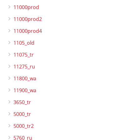
11000prod
11000prod2
11000prod4
1105_old
11075_tr
11275_ru
11800_wa
11900_wa
3650_tr
5000_tr
5000_tr2
5760_ru