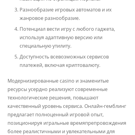
Разнообразие игровых автоматов и их
жанровое разнообразие.
Потенциал вести игру с любого гаджета,
используя адаптивную версию или
специальную утилиту.
Доступность всевозможных сервисов
платежей, включая криптовалюту.
Модернизированные casino и знаменитые
ресурсы усердно реализуют современные
технологические решения, повышают
качественный уровень сервиса. Онлайн-гемблинг
предлагает полноценный игровой опыт,
позиционируя игральные времяпрепровождения
более реалистичными и увлекательными для