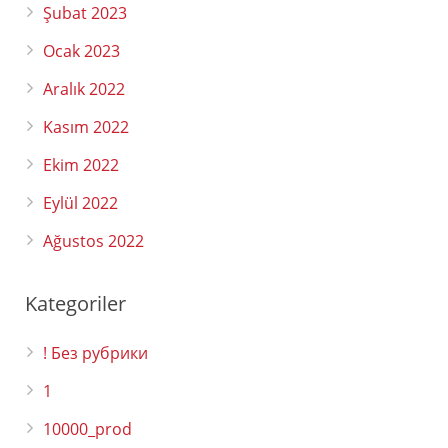
Şubat 2023
Ocak 2023
Aralık 2022
Kasım 2022
Ekim 2022
Eylül 2022
Ağustos 2022
Kategoriler
! Без рубрики
1
10000_prod