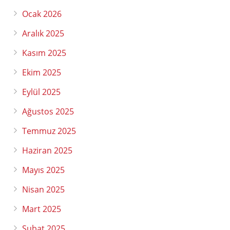
Ocak 2026
Aralık 2025
Kasım 2025
Ekim 2025
Eylül 2025
Ağustos 2025
Temmuz 2025
Haziran 2025
Mayıs 2025
Nisan 2025
Mart 2025
Şubat 2025