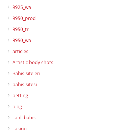
9925_wa
9950_prod
9950_tr
9950_wa
articles
Artistic body shots
Bahis siteleri
bahis sitesi
betting
blog
canli bahis
casino