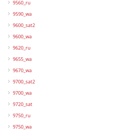
9560_ru
9590_wa
9600_sat2
9600_wa
9620_ru
9655_wa
9670_wa
9700_sat2
9700_wa
9720_sat
9750_ru
9750_wa