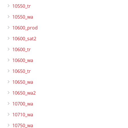
10550_tr
10550_wa
10600_prod
10600_sat2
10600_tr
10600_wa
10650_tr
10650_wa
10650_wa2
10700_wa
10710_wa
10750_wa