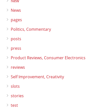
New
News
pages
Politics, Commentary
posts
press
Product Reviews, Consumer Electronics
reviews
Self Improvement, Creativity
slots
stories
test