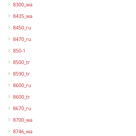
8300_wa
8435_wa
8450_ru
8470_ru
850-1
8500_tr
8590_tr
8600_ru
8600_tr
8670_ru
8700_wa
8746_wa