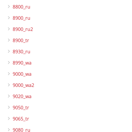
8800_ru
8900_ru
8900_ru2
8900_tr
8930_ru
8990_wa
9000_wa
9000_wa2
9020_wa
9050_tr
9065_tr
9080_ru