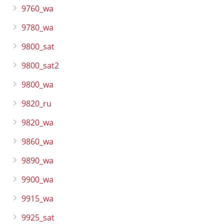
9760_wa
9780_wa
9800_sat
9800_sat2
9800_wa
9820_ru
9820_wa
9860_wa
9890_wa
9900_wa
9915_wa
9925_sat