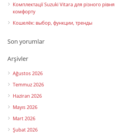
Комплектації Suzuki Vitara для різного рівня
комфорту
Кошелёк: выбор, функции, тренды
Son yorumlar
Arşivler
Ağustos 2026
Temmuz 2026
Haziran 2026
Mayıs 2026
Mart 2026
Şubat 2026