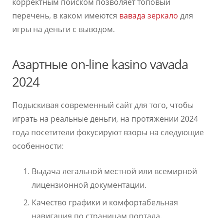
корректным поиском позволяет топовый
перечень, в каком имеются
вавада зеркало
для
игры на деньги с выводом.
Азартные on-line kasino vavada
2024
Подыскивая современный сайт для того, чтобы
играть на реальные деньги, на протяжении 2024
года посетители фокусируют взоры на следующие
особенности:
Выдача легальной местной или всемирной
лицензионной документации.
Качество графики и комфортабельная
навигация по страницам портала.