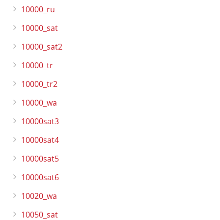
10000_ru
10000_sat
10000_sat2
10000_tr
10000_tr2
10000_wa
10000sat3
10000sat4
10000sat5
10000sat6
10020_wa
10050_sat