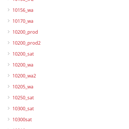
10156_wa
10170_wa
10200_prod
10200_prod2
10200_sat
10200_wa
10200_wa2
10205_wa
10250_sat
10300_sat
10300sat