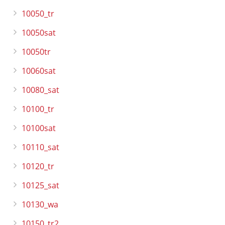
10050_tr
10050sat
10050tr
10060sat
10080_sat
10100_tr
10100sat
10110_sat
10120_tr
10125_sat
10130_wa
10150_tr2