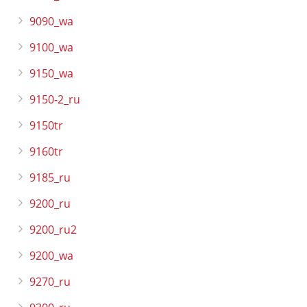
9090_wa
9100_wa
9150_wa
9150-2_ru
9150tr
9160tr
9185_ru
9200_ru
9200_ru2
9200_wa
9270_ru