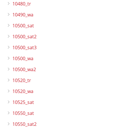
10480_tr
10490_wa
10500_sat
10500_sat2
10500_sat3
10500_wa
10500_wa2
10520_tr
10520_wa
10525_sat
10550_sat
10550_sat2