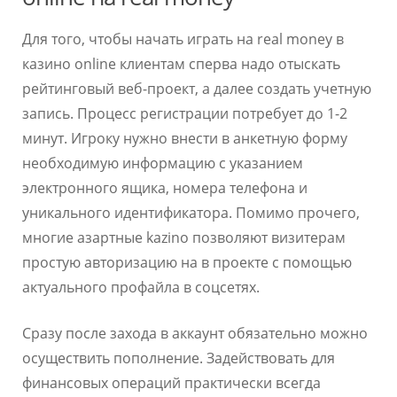
Для того, чтобы начать играть на real money в
казино online клиентам сперва надо отыскать
рейтинговый веб-проект, а далее создать учетную
запись. Процесс регистрации потребует до 1-2
минут. Игроку нужно внести в анкетную форму
необходимую информацию с указанием
электронного ящика, номера телефона и
уникального идентификатора. Помимо прочего,
многие азартные kazino позволяют визитерам
простую авторизацию на в проекте с помощью
актуального профайла в соцсетях.
Сразу после захода в аккаунт обязательно можно
осуществить пополнение. Задействовать для
финансовых операций практически всегда