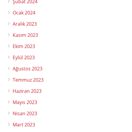
Şubat 2024
Ocak 2024
Aralık 2023
Kasım 2023
Ekim 2023
Eylül 2023
Ağustos 2023
Temmuz 2023
Haziran 2023
Mayıs 2023
Nisan 2023
Mart 2023