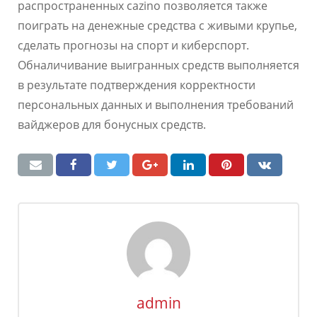
распространенных cazino позволяется также
поиграть на денежные средства с живыми крупье,
сделать прогнозы на спорт и киберспорт.
Обналичивание выигранных средств выполняется
в результате подтверждения корректности
персональных данных и выполнения требований
вайджеров для бонусных средств.
admin