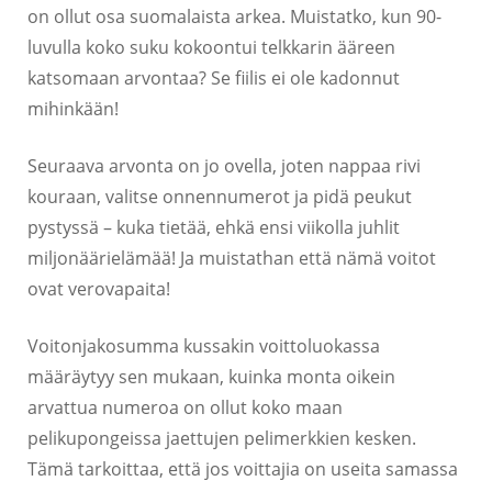
on ollut osa suomalaista arkea. Muistatko, kun 90-
luvulla koko suku kokoontui telkkarin ääreen
katsomaan arvontaa? Se fiilis ei ole kadonnut
mihinkään!
Seuraava arvonta on jo ovella, joten nappaa rivi
kouraan, valitse onnennumerot ja pidä peukut
pystyssä – kuka tietää, ehkä ensi viikolla juhlit
miljonäärielämää! Ja muistathan että nämä voitot
ovat verovapaita!
Voitonjakosumma kussakin voittoluokassa
määräytyy sen mukaan, kuinka monta oikein
arvattua numeroa on ollut koko maan
pelikupongeissa jaettujen pelimerkkien kesken.
Tämä tarkoittaa, että jos voittajia on useita samassa