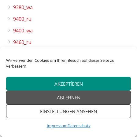
9380_wa
9400_ru
9400_wa
9460_ru
9500_2ru
Wir verwenden Cookies um Ihren Besuch auf dieser Seite zu
9500_3ru
verbessern
9500_wa
AKZEPTIEREN
9500_wa2
ABLEHNEN
9560_ru
EINSTELLUNGEN ANSEHEN
9590_wa
9600_sat2
Impressum
Datenschutz
9600_wa