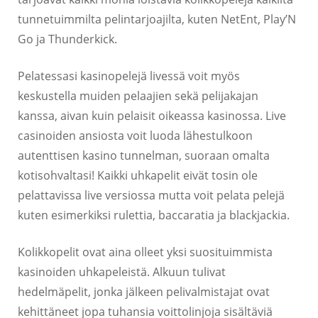
tunnetuimmilta pelintarjoajilta, kuten NetEnt, Play’N
Go ja Thunderkick.
Pelatessasi kasinopelejä livessä voit myös
keskustella muiden pelaajien sekä pelijakajan
kanssa, aivan kuin pelaisit oikeassa kasinossa. Live
casinoiden ansiosta voit luoda lähestulkoon
autenttisen kasino tunnelman, suoraan omalta
kotisohvaltasi! Kaikki uhkapelit eivät tosin ole
pelattavissa live versiossa mutta voit pelata pelejä
kuten esimerkiksi rulettia, baccaratia ja blackjackia.
Kolikkopelit ovat aina olleet yksi suosituimmista
kasinoiden uhkapeleistä. Alkuun tulivat
hedelmäpelit, jonka jälkeen pelivalmistajat ovat
kehittäneet jopa tuhansia voittolinjoja sisältäviä