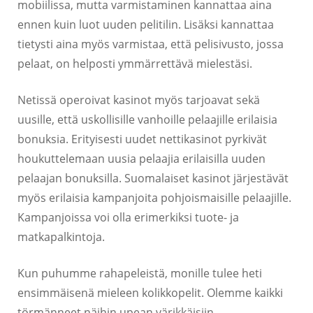
mobiilissa, mutta varmistaminen kannattaa aina
ennen kuin luot uuden pelitilin. Lisäksi kannattaa
tietysti aina myös varmistaa, että pelisivusto, jossa
pelaat, on helposti ymmärrettävä mielestäsi.
Netissä operoivat kasinot myös tarjoavat sekä
uusille, että uskollisille vanhoille pelaajille erilaisia
bonuksia. Erityisesti uudet nettikasinot pyrkivät
houkuttelemaan uusia pelaajia erilaisilla uuden
pelaajan bonuksilla. Suomalaiset kasinot järjestävät
myös erilaisia kampanjoita pohjoismaisille pelaajille.
Kampanjoissa voi olla erimerkiksi tuote- ja
matkapalkintoja.
Kun puhumme rahapeleistä, monille tulee heti
ensimmäisenä mieleen kolikkopelit. Olemme kaikki
törmänneet näihin upean värikkäisiin