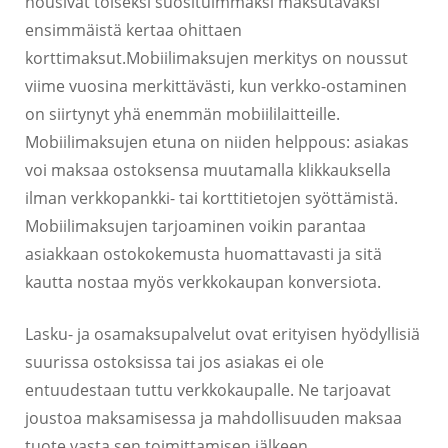
nousivat toiseksi suosituimmaksi maksutavaksi
ensimmäistä kertaa ohittaen
korttimaksut.Mobiilimaksujen merkitys on noussut
viime vuosina merkittävästi, kun verkko-ostaminen
on siirtynyt yhä enemmän mobiililaitteille.
Mobiilimaksujen etuna on niiden helppous: asiakas
voi maksaa ostoksensa muutamalla klikkauksella
ilman verkkopankki- tai korttitietojen syöttämistä.
Mobiilimaksujen tarjoaminen voikin parantaa
asiakkaan ostokokemusta huomattavasti ja sitä
kautta nostaa myös verkkokaupan konversiota.
Lasku- ja osamaksupalvelut ovat erityisen hyödyllisiä
suurissa ostoksissa tai jos asiakas ei ole
entuudestaan tuttu verkkokaupalle. Ne tarjoavat
joustoa maksamisessa ja mahdollisuuden maksaa
tuote vasta sen toimittamisen jälkeen.