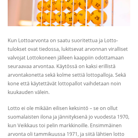
Kun Lottoarvonta on saatu suoritettua ja Lotto-
tulokset ovat tiedossa, lukitsevat arvonnan viralliset
valvojat Lottokoneen jälleen kaappiin odottamaan
seuraavaa arvontaa. Käytössä on kaksi erillistä
arvontakonetta sekä kolme settiä lottopalloja. Sekä
kone että käytettävät lottopallot vaihdetaan noin
kuukauden välein.
Lotto ei ole mikään eilisen keksintö – se on ollut
suomalaisten ilona ja jännityksenä jo vuodesta 1970,
kun Veikkaus toi pelin markkinoille. Ensimmäinen
arvonta oli tammikuussa 1971, ja siitä lähtien lotto