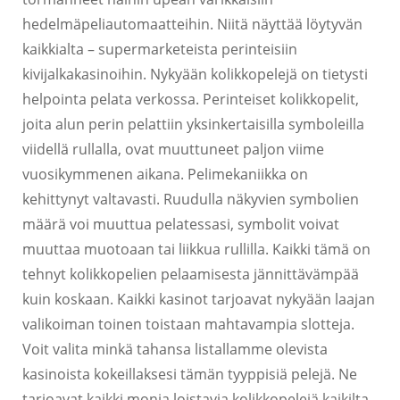
hedelmäpeliautomaatteihin. Niitä näyttää löytyvän
kaikkialta – supermarketeista perinteisiin
kivijalkakasinoihin. Nykyään kolikkopelejä on tietysti
helpointa pelata verkossa. Perinteiset kolikkopelit,
joita alun perin pelattiin yksinkertaisilla symboleilla
viidellä rullalla, ovat muuttuneet paljon viime
vuosikymmenen aikana. Pelimekaniikka on
kehittynyt valtavasti. Ruudulla näkyvien symbolien
määrä voi muuttua pelatessasi, symbolit voivat
muuttaa muotoaan tai liikkua rullilla. Kaikki tämä on
tehnyt kolikkopelien pelaamisesta jännittävämpää
kuin koskaan. Kaikki kasinot tarjoavat nykyään laajan
valikoiman toinen toistaan mahtavampia slotteja.
Voit valita minkä tahansa listallamme olevista
kasinoista kokeillaksesi tämän tyyppisiä pelejä. Ne
tarjoavat kaikki monia loistavia kolikkopelejä kaikilta