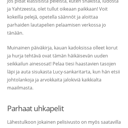
Jos pidät klassisista peleistä, kuten shakista, ludosta
ja Yahtzeesta, olet tullut oikeaan paikkaan! Voit
kokeilla pelejä, opetella säännöt ja aloittaa
parhaiden lautapelien pelaamisen verkossa jo
tänään.
Muinainen päiväkirja, kauan kadoksissa olleet korut
ja hurja tehtävä ovat tämän häikäisevän uuden
seikkailun ainesosat! Pelaa tiesi haastavien tasojen
läpi ja auta sisukasta Lucy-sankaritarta, kun hän etsii
johtolankoja ja arvokkaita jalokiviä kaikkialta
maailmasta.
Parhaat uhkapelit
Lähestulkoon jokainen pelisivusto on myös saatavilla