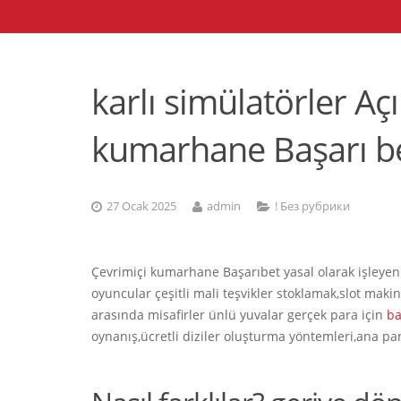
karlı simülatörler Açı
kumarhane Başarı b
27 Ocak 2025
admin
! Без рубрики
Çevrimiçi kumarhane Başarıbet yasal olarak işleyen k
oyuncular çeşitli mali teşvikler stoklamak,slot makin
arasında misafirler ünlü yuvalar gerçek para için
ba
oynanış,ücretli diziler oluşturma yöntemleri,ana pa