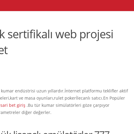
k sertifikalı web projesi
et
umar endüstrisi uzun yıllardır.İnternet platformu teklifler aktif
eleri,kart ve masa oyunları,rulet pokerİlecanlı satıcı.En Popüler
sari bet giriş
.Bu tür kumar simülatörleri göze çarpıyor
rametreler diğer değerler.