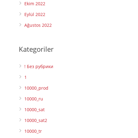
Ekim 2022
Eylül 2022
Ağustos 2022
Kategoriler
! Без рубрики
1
10000_prod
10000_ru
10000_sat
10000_sat2
10000_tr