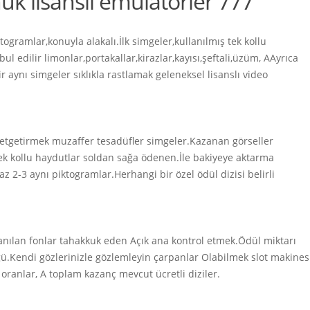
nük lisanslı emülatörler 777
gramlar,konuyla alakalı.İlk simgeler,kullanılmış tek kollu
ul edilir limonlar,portakallar,kirazlar,kayısı,şeftali,üzüm, AAyrıca
ir aynı simgeler sıklıkla rastlamak geleneksel lisanslı video
betgetirmek muzaffer tesadüfler simgeler.Kazanan görseller
tek kollu haydutlar soldan sağa ödenen.İle bakiyeye aktarma
2-3 aynı piktogramlar.Herhangi bir özel ödül dizisi belirli
nılan fonlar tahakkuk eden Açık ana kontrol etmek.Ödül miktarı
ü.Kendi gözlerinizle gözlemleyin çarpanlar Olabilmek slot makines
oranlar, A toplam kazanç mevcut ücretli diziler.