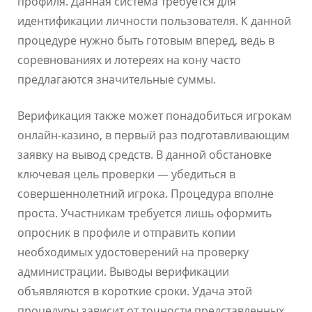
профиля. Данная система требуется для
идентификации личности пользователя. К данной
процедуре нужно быть готовым вперед, ведь в
соревнованиях и лотереях на кону часто
предлагаются значительные суммы.
Верификация также может понадобиться игрокам
онлайн-казино, в первый раз подготавливающим
заявку на вывод средств. В данной обстановке
ключевая цель проверки — убедиться в
совершеннолетний игрока. Процедура вполне
проста. Участникам требуется лишь оформить
опросник в профиле и отправить копии
необходимых удостоверений на проверку
администрации. Выводы верификации
объявляются в короткие сроки. Удача этой
процедуры зависит от точности представленных