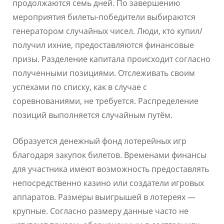
продолжаются семь дней. По завершению
мероприятия билеты-победители выбираются
генератором случайных чисел. Люди, кто купил/
получил ихние, предоставляются финансовые
призы. Разделение капитала происходит согласно
полученными позициями. Отслеживать своим
успехами по списку, как в случае с
соревнованиями, не требуется. Распределение
позиций выполняется случайным путём.
Образуется денежный фонд лотерейных игр
благодаря закупок билетов. Временами финансы
для участника имеют возможность предоставлять
непосредственно казино или создатели игровых
аппаратов. Размеры выигрышей в лотереях —
крупные. Согласно размеру данные часто не