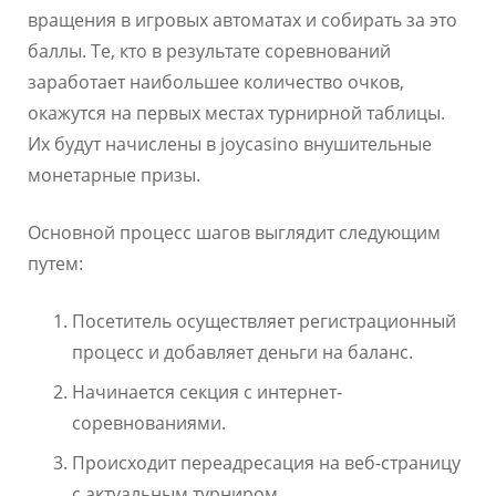
вращения в игровых автоматах и собирать за это
баллы. Те, кто в результате соревнований
заработает наибольшее количество очков,
окажутся на первых местах турнирной таблицы.
Их будут начислены в joycasino внушительные
монетарные призы.
Основной процесс шагов выглядит следующим
путем:
Посетитель осуществляет регистрационный
процесс и добавляет деньги на баланс.
Начинается секция с интернет-
соревнованиями.
Происходит переадресация на веб-страницу
с актуальным турниром.