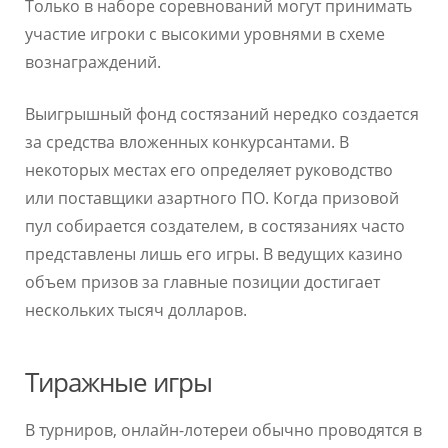
Только в наборе соревнований могут принимать
участие игроки с высокими уровнями в схеме
вознаграждений.
Выигрышный фонд состязаний нередко создается
за средства вложенных конкурсантами. В
некоторых местах его определяет руководство
или поставщики азартного ПО. Когда призовой
пул собирается создателем, в состязаниях часто
представлены лишь его игры. В ведущих казино
объем призов за главные позиции достигает
нескольких тысяч долларов.
Тиражные игры
В турниров, онлайн-лотереи обычно проводятся в