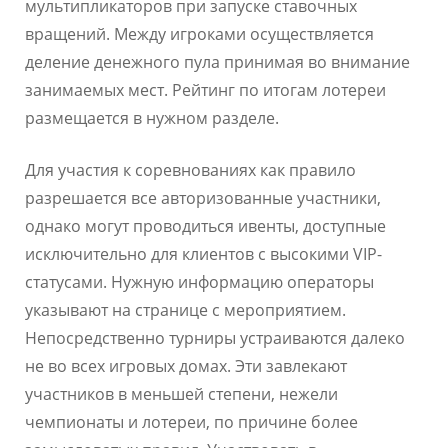
мультипликаторов при запуске ставочных
вращений. Между игроками осуществляется
деление денежного пула принимая во внимание
занимаемых мест. Рейтинг по итогам лотереи
размещается в нужном разделе.
Для участия к соревнованиях как правило
разрешается все авторизованные участники,
однако могут проводиться ивенты, доступные
исключительно для клиентов с высокими VIP-
статусами. Нужную информацию операторы
указывают на странице с мероприятием.
Непосредственно турниры устраиваются далеко
не во всех игровых домах. Эти завлекают
участников в меньшей степени, нежели
чемпионаты и лотереи, по причине более