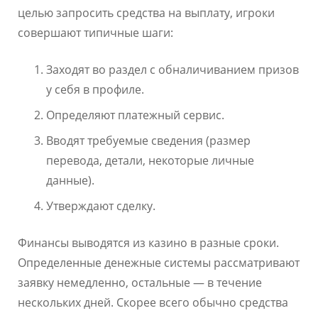
целью запросить средства на выплату, игроки
совершают типичные шаги:
Заходят во раздел с обналичиванием призов
у себя в профиле.
Определяют платежный сервис.
Вводят требуемые сведения (размер
перевода, детали, некоторые личные
данные).
Утверждают сделку.
Финансы выводятся из казино в разные сроки.
Определенные денежные системы рассматривают
заявку немедленно, остальные — в течение
нескольких дней. Скорее всего обычно средства