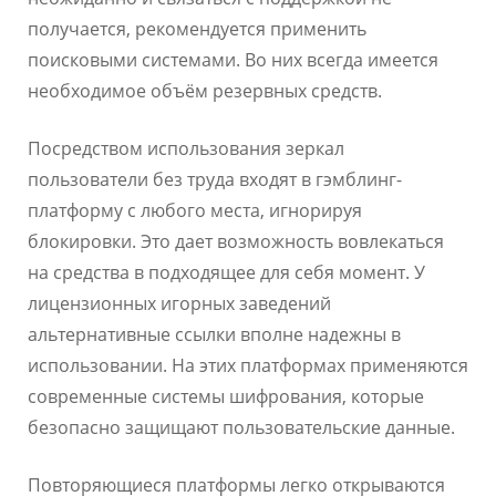
получается, рекомендуется применить
поисковыми системами. Во них всегда имеется
необходимое объём резервных средств.
Посредством использования зеркал
пользователи без труда входят в гэмблинг-
платформу с любого места, игнорируя
блокировки. Это дает возможность вовлекаться
на средства в подходящее для себя момент. У
лицензионных игорных заведений
альтернативные ссылки вполне надежны в
использовании. На этих платформах применяются
современные системы шифрования, которые
безопасно защищают пользовательские данные.
Повторяющиеся платформы легко открываются