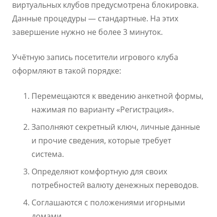
виртуальных клубов предусмотрена блокировка.
Данные процедуры — стандартные. На этих
завершение нужно не более 3 минуток.
Учётную запись посетители игрового клуба
оформляют в такой порядке:
Перемещаются к введению анкетной формы,
нажимая по варианту «Регистрация».
Заполняют секретный ключ, личные данные
и прочие сведения, которые требует
система.
Определяют комфортную для своих
потребностей валюту денежных переводов.
Соглашаются с положениями игорными
домами.