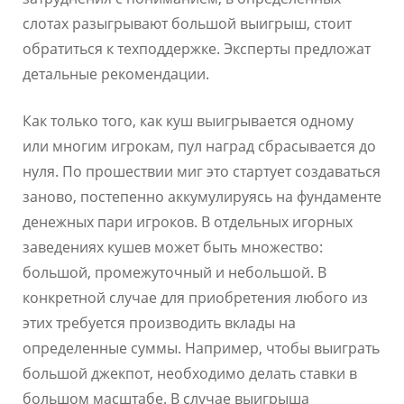
слотах разыгрывают большой выигрыш, стоит
обратиться к техподдержке. Эксперты предложат
детальные рекомендации.
Как только того, как куш выигрывается одному
или многим игрокам, пул наград сбрасывается до
нуля. По прошествии миг это стартует создаваться
заново, постепенно аккумулируясь на фундаменте
денежных пари игроков. В отдельных игорных
заведениях кушев может быть множество:
большой, промежуточный и небольшой. В
конкретной случае для приобретения любого из
этих требуется производить вклады на
определенные суммы. Например, чтобы выиграть
большой джекпот, необходимо делать ставки в
большом масштабе. В случае выигрыша