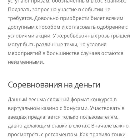
уступают призам, обозначенным в состязаниях.
Подавать запрос на участие в событии не
требуется. Довольно приобрести билет всяким
доступным способом и согласовать одобрение с
условиями акции. У жеребьёвочных розыгрышей
могут быть различные темы, но условия
мероприятий в большинстве случаев остаются
неизменными.
Соревнования на деньги
Данный весьма сложный формат конкурса в
виртуальном казино с бонусами. Участвовать в
заездах предлагается только пользователям,
давно делающим ставки в слотах. Вначале важно
просмотреть с регламентом. Как правило гонки