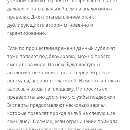
учетной записи сохранятся. Разрешается станет
дальше играть в дальнейшем на аналогичных
правилах. Джекпоты выплачиваются с
дублирующих платформ мгновенно и
гарантированно.
Если по прошествии времени данный дубликат
тоже попадет под блокировку, можно просто
сменить на иной. На нем будут доступны
аналогичные чемпионаты, лотереи, игровые
автоматы, варианты платежей. Изменится только
адрес для входа на площадку. Попросить ее
предварительно доступно у службы поддержки.
Эксперты предоставляют несколько зеркал,
которые позволят проход в клуб на следующие
семь дней. В случае, если ограничение поймала
неожиданно и связаться с поддержкой не