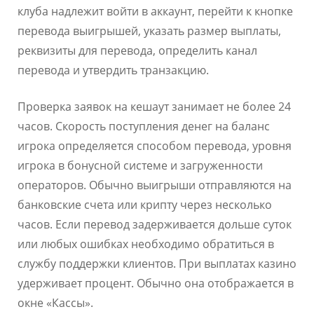
клуба надлежит войти в аккаунт, перейти к кнопке
перевода выигрышей, указать размер выплаты,
реквизиты для перевода, определить канал
перевода и утвердить транзакцию.
Проверка заявок на кешаут занимает не более 24
часов. Скорость поступления денег на баланс
игрока определяется способом перевода, уровня
игрока в бонусной системе и загруженности
операторов. Обычно выигрыши отправляются на
банковские счета или крипту через несколько
часов. Если перевод задерживается дольше суток
или любых ошибках необходимо обратиться в
службу поддержки клиентов. При выплатах казино
удерживает процент. Обычно она отображается в
окне «Кассы».