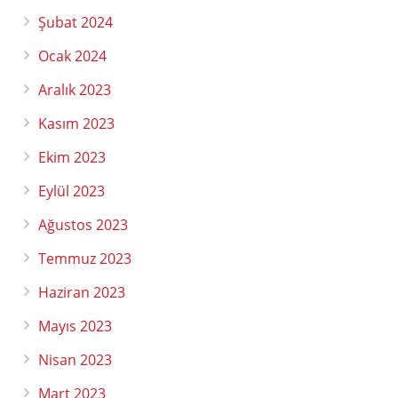
Şubat 2024
Ocak 2024
Aralık 2023
Kasım 2023
Ekim 2023
Eylül 2023
Ağustos 2023
Temmuz 2023
Haziran 2023
Mayıs 2023
Nisan 2023
Mart 2023