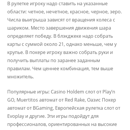
В рулетке игроку надо ставить на указанные
области: четное, нечетное, красное, черное, зеро.
Числа выигрыша зависят от вращения колеса с
шариком. Место завершения движения шара
определяет победу. В блэкджеке надо собрать
карты с суммой около 21, однако меньше, чем у
крупье. В покере игроку важно собрать руки и
получить выплаты по заранее заданным
правилам. Чем ценнее комбинация, тем выше
множитель.
Популярные игры: Casino Holdem слот от Play’n
GO, Muertitos автомат от Red Rake, Оазис Покер
автомат от BGaming, Европейская рулетка слот от
Evoplay и другие. Эти игры подойдут для
профессионалов, ориентированных на высокие