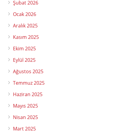
Şubat 2026
Ocak 2026
Aralık 2025
Kasım 2025
Ekim 2025
Eylül 2025
Ağustos 2025
Temmuz 2025
Haziran 2025
Mayıs 2025
Nisan 2025
Mart 2025