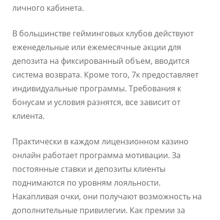
личного кабинета.
В большинстве гейминговых клубов действуют
еженедельные или ежемесячные акции для
депозита на фиксированный объем, вводится
система возврата. Кроме того, 7к предоставляет
индивидуальные программы. Требования к
бонусам и условия разнятся, все зависит от
клиента.
Практически в каждом лицензионном казино
онлайн работает программа мотивации. За
постоянные ставки и депозиты клиенты
поднимаются по уровням лояльности.
Накапливая очки, они получают возможность на
дополнительные привилегии. Как премии за