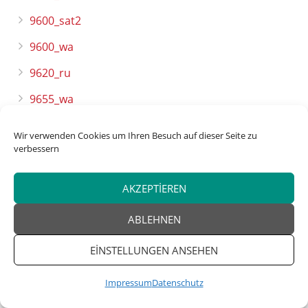
9600_sat2
9600_wa
9620_ru
9655_wa
9670_wa
Wir verwenden Cookies um Ihren Besuch auf dieser Seite zu
verbessern
9700_sat2
9700_wa
AKZEPTIEREN
9720_sat
ABLEHNEN
9750_ru
EINSTELLUNGEN ANSEHEN
9750_wa
9760_wa
Impressum
Datenschutz