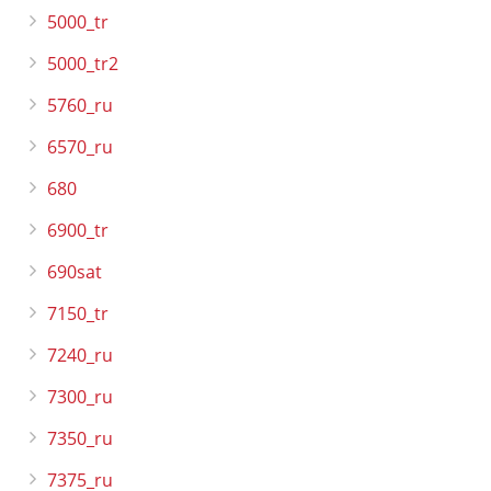
5000_tr
5000_tr2
5760_ru
6570_ru
680
6900_tr
690sat
7150_tr
7240_ru
7300_ru
7350_ru
7375_ru