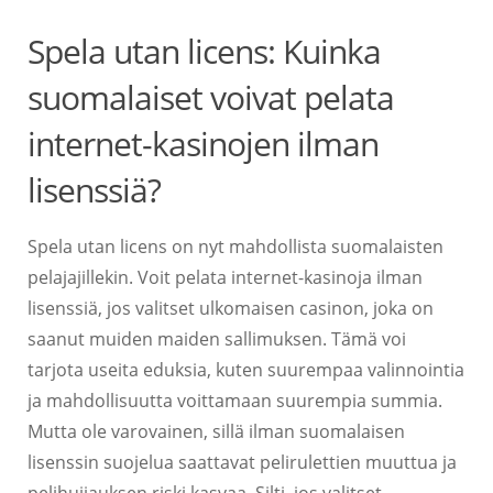
Spela utan licens: Kuinka
suomalaiset voivat pelata
internet-kasinojen ilman
lisenssiä?
Spela utan licens on nyt mahdollista suomalaisten
pelajajillekin. Voit pelata internet-kasinoja ilman
lisenssiä, jos valitset ulkomaisen casinon, joka on
saanut muiden maiden sallimuksen. Tämä voi
tarjota useita eduksia, kuten suurempaa valinnointia
ja mahdollisuutta voittamaan suurempia summia.
Mutta ole varovainen, sillä ilman suomalaisen
lisenssin suojelua saattavat pelirulettien muuttua ja