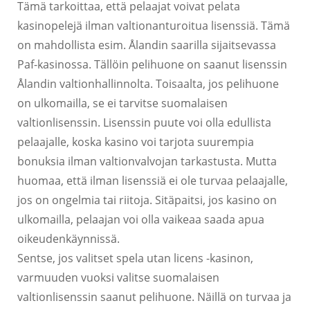
Tämä tarkoittaa, että pelaajat voivat pelata
kasinopelejä ilman valtionanturoitua lisenssiä. Tämä
on mahdollista esim. Ålandin saarilla sijaitsevassa
Paf-kasinossa. Tällöin pelihuone on saanut lisenssin
Ålandin valtionhallinnolta. Toisaalta, jos pelihuone
on ulkomailla, se ei tarvitse suomalaisen
valtionlisenssin. Lisenssin puute voi olla edullista
pelaajalle, koska kasino voi tarjota suurempia
bonuksia ilman valtionvalvojan tarkastusta. Mutta
huomaa, että ilman lisenssiä ei ole turvaa pelaajalle,
jos on ongelmia tai riitoja. Sitäpaitsi, jos kasino on
ulkomailla, pelaajan voi olla vaikeaa saada apua
oikeudenkäynnissä.
Sentse, jos valitset spela utan licens -kasinon,
varmuuden vuoksi valitse suomalaisen
valtionlisenssin saanut pelihuone. Näillä on turvaa ja