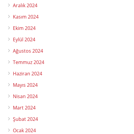
Aralık 2024
Kasım 2024
Ekim 2024
Eylül 2024
Ağustos 2024
Temmuz 2024
Haziran 2024
Mayıs 2024
Nisan 2024
Mart 2024
Şubat 2024
Ocak 2024