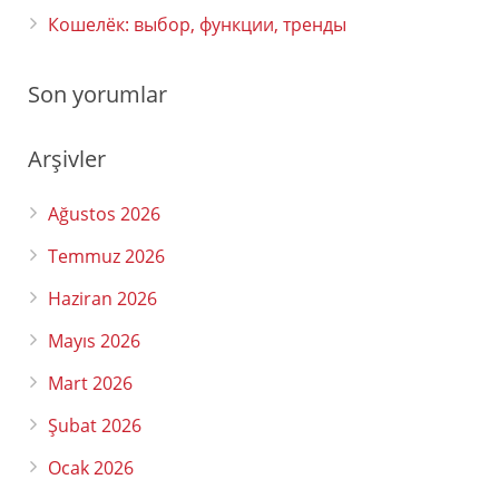
Кошелёк: выбор, функции, тренды
Son yorumlar
Arşivler
Ağustos 2026
Temmuz 2026
Haziran 2026
Mayıs 2026
Mart 2026
Şubat 2026
Ocak 2026