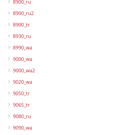
8900_ru
8900_ru2
8900_tr
8930_ru
8990_wa
9000_wa
9000_wa2
9020_wa
9050_tr
9065_tr
9080_ru
9090_wa