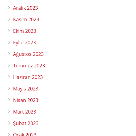
Aralık 2023
Kasım 2023
Ekim 2023
Eylül 2023
Ağustos 2023
Temmuz 2023
Haziran 2023
Mayıs 2023
Nisan 2023
Mart 2023
Şubat 2023
Ocak 2023