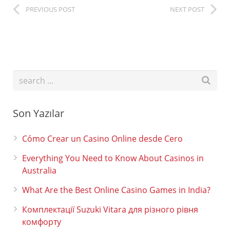
PREVIOUS POST
NEXT POST
Son Yazılar
Cómo Crear un Casino Online desde Cero
Everything You Need to Know About Casinos in
Australia
What Are the Best Online Casino Games in India?
Комплектації Suzuki Vitara для різного рівня
комфорту