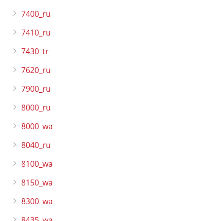
7400_ru
7410_ru
7430_tr
7620_ru
7900_ru
8000_ru
8000_wa
8040_ru
8100_wa
8150_wa
8300_wa
8435_wa