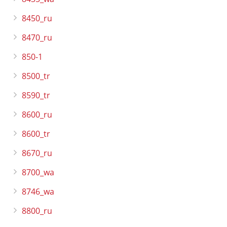
8450_ru
8470_ru
850-1
8500_tr
8590_tr
8600_ru
8600_tr
8670_ru
8700_wa
8746_wa
8800_ru