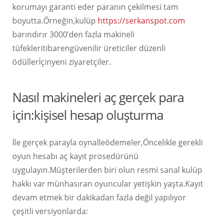
korumayı garanti eder paranın çekilmesi tam
boyutta.Örneğin,kulüp
https://serkanspot.com
barındırır 3000’den fazla makineli
tüfekleritibarengüvenilir üreticiler düzenli
ödüllerİçinyeni ziyaretçiler.
Nasıl makineleri aç gerçek para
için:kişisel hesap oluşturma
İle gerçek parayla oynaİleödemeler,Öncelikle gerekli
oyun hesabı aç kayıt prosedürünü
uygulayın.Müşterilerden biri olun resmi sanal kulüp
hakkı var münhasıran oyuncular yetişkin yaşta.Kayıt
devam etmek bir dakikadan fazla değil yapılıyor
çeşitli versiyonlarda: