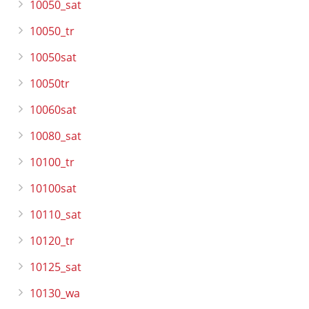
10050_sat
10050_tr
10050sat
10050tr
10060sat
10080_sat
10100_tr
10100sat
10110_sat
10120_tr
10125_sat
10130_wa