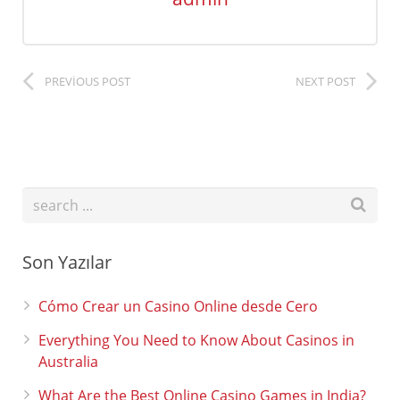
PREVIOUS POST
NEXT POST
Son Yazılar
Cómo Crear un Casino Online desde Cero
Everything You Need to Know About Casinos in
Australia
What Are the Best Online Casino Games in India?