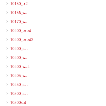
10150_tr2
10156_wa
10170_wa
10200_prod
10200_prod2
10200_sat
10200_wa
10200_wa2
10205_wa
10250_sat
10300_sat
10300sat