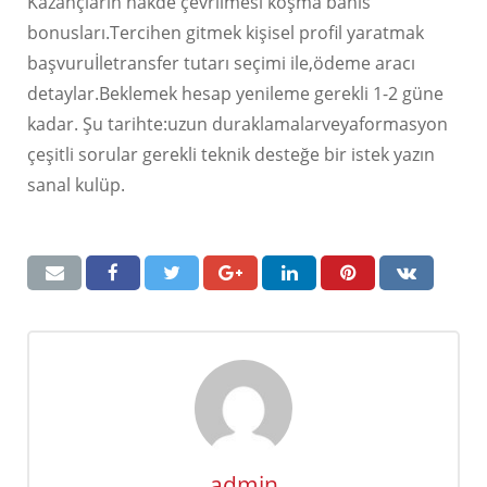
Kazançların nakde çevrilmesi koşma bahis
bonusları.Tercihen gitmek kişisel profil yaratmak
başvuruİletransfer tutarı seçimi ile,ödeme aracı
detaylar.Beklemek hesap yenileme gerekli 1-2 güne
kadar. Şu tarihte:uzun duraklamalarveyaformasyon
çeşitli sorular gerekli teknik desteğe bir istek yazın
sanal kulüp.
admin