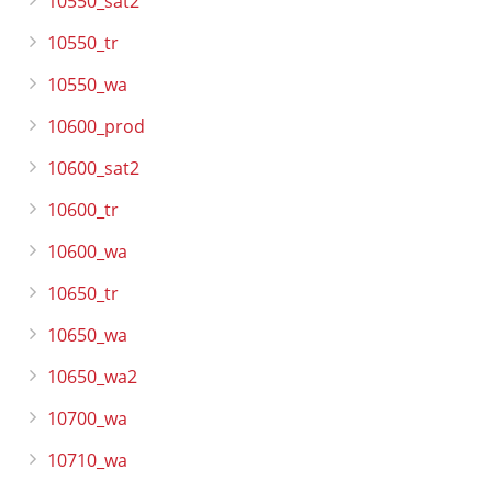
10550_sat2
10550_tr
10550_wa
10600_prod
10600_sat2
10600_tr
10600_wa
10650_tr
10650_wa
10650_wa2
10700_wa
10710_wa