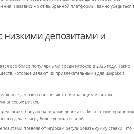
ения. Независимо от выбранной платформы, важно убедиться 
с низкими депозитами и
тся все более популярными среди игроков в 2025 году. Такие
ществ, которые делают их привлекательными для широкой
имальные депозиты позволяют начинающим игрокам
финансовых рисков.
предлагают бонусы на первые депозиты, бесплатные вращени
рыш и делает игру более увлекательной.
епозитами позволяют игрокам регулировать сумму ставки, что