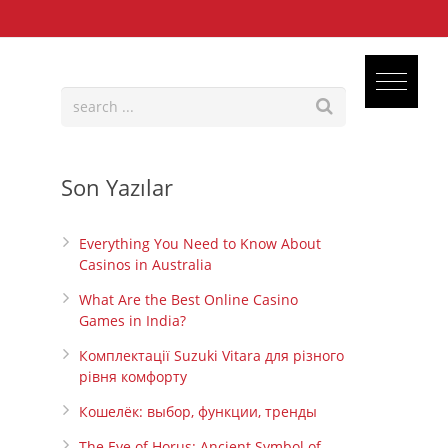
Son Yazılar
Everything You Need to Know About
Casinos in Australia
What Are the Best Online Casino
Games in India?
Комплектації Suzuki Vitara для різного
рівня комфорту
Кошелёк: выбор, функции, тренды
The Eye of Horus: Ancient Symbol of