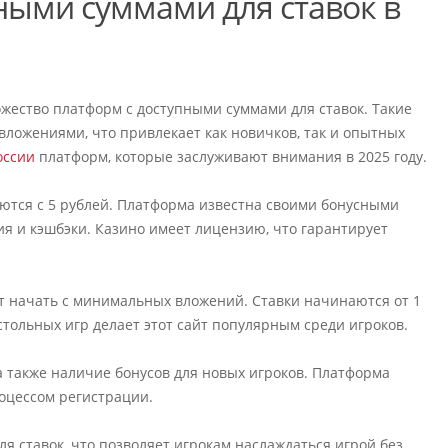
ными суммами для ставок в
ожество платформ с доступными суммами для ставок. Такие
ложениями, что привлекает как новичков, так и опытных
оссии
платформ, которые заслуживают внимания в 2025 году.
ются с 5 рублей. Платформа известна своими бонусными
я и кэшбэки. Казино имеет лицензию, что гарантирует
ет начать с минимальных вложений. Ставки начинаются от 1
стольных игр делает этот сайт популярным среди игроков.
а также наличие бонусов для новых игроков. Платформа
оцессом регистрации.
я ставок, что позволяет игрокам наслаждаться игрой без