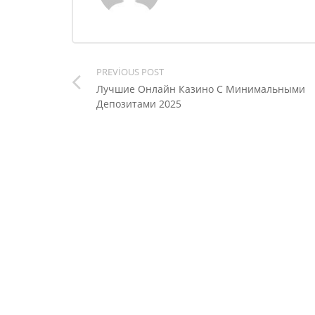
PREVIOUS POST
Лучшие Онлайн Казино С Минимальными
Депозитами 2025