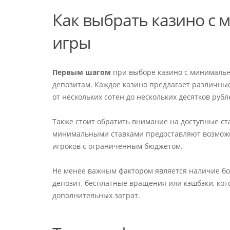
Как выбрать казино с
игры
Первым шагом
при выборе казино с минимальн
депозитам. Каждое казино предлагает различные
от нескольких сотен до нескольких десятков рубл
Также стоит обратить внимание на доступные став
минимальными ставками предоставляют возможнос
игроков с ограниченным бюджетом.
Не менее важным фактором является наличие бон
депозит, бесплатные вращения или кэшбэки, ко
дополнительных затрат.