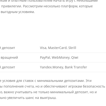
чкам и опытным пользователям начать игру с небольшими
 привилегии. Рассмотрим несколько платформ, которые
и выгодным условиям.
й депозит
Visa, MasterCard, Skrill
х вращений
PayPal, WebMoney, Qiwi
й депозит
Yandex.Money, Bank Transfer
е условия для ставок с минимальными депозитами. Эти
ы пополнения счета, но и обеспечивают игрокам безопасность
о, важно учитывать не только минимальный депозит, но и
льно увеличить шанс на выигрыш.