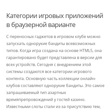
Категории игровых приложений
в браузерной варианте
С переносных гаджетов в игровом клубе можно
запускать однорукие бандиты всевозможных
типов. Когда игра создана на основе HTML5, она
гарантировано будет представлена в версии для
всех устройств. Сегодня с внедрением этой
системы создаются все категории игрового
контента. Основную часть коллекции онлайн-
клубов составляют однорукие бандиты. Это самое
запрашиваемый тип азартных
времяпрепровождений у гостей казино.
Известными слоты стали из-за присутствию тем,