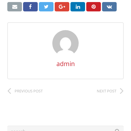
admin
PREVIOUS POST
NEXT POST