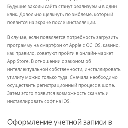
Будущие заходы сайта станут реализуемы в один
клик. Довольно щелкнуть по эмблеме, который
появится на экране после инсталляции.
В случае, если появляется потребность загрузить
программу на смартфон от Apple с ОС iOS, казино,
как правило, советуют пройти в онлайн-маркет
App Store. В отношении с законом об
интеллектуальной собственности, инсталлировать
утилиту можно только туда. Сначала необходимо
осуществить регистрационный процесс в шопе.
Затем этого появится возможность скачать и
инсталлировать софт на iOS.
Оформление учетной записи в