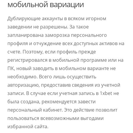
мобильной вариации
Дублирующие аккаунты в всяком игорном
заведении не разрешены. За такое
запланирована заморозка персонального
профиля и отчуждение всех доступных активов на
счете. Поэтому, если профиль прежде
регистрировался в мобильной программе или на
ПК, новый заводить в мобильном варианте не
необходимо. Всего лишь осуществить
авторизацию, предоставив сведения из учетной
записи. В случае если учетная запись в 1xbet не
была создана, рекомендуется завести
персональный кабинет. Это действие позволит
пользоваться всевозможными выгодами
избранной сайта.