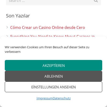
Son Yazılar
Cómo Crear un Casino Online desde Cero
Everything You Need to Know About Casinos in
Australia
Wir verwenden Cookies um Ihren Besuch auf dieser Seite zu
What Are the Best Online Casino Games in India?
verbessern
Комплектації Suzuki Vitara для різного рівня
AKZEPTIEREN
комфорту
Кошелёк: выбор, функции, тренды
ABLEHNEN
EINSTELLUNGEN ANSEHEN
Son yorumlar
Impressum
Datenschutz
Arşivler