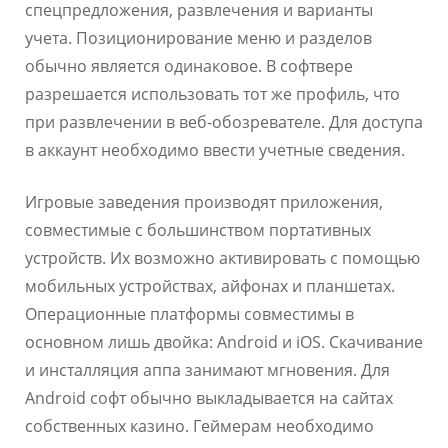
спецпредложения, развлечения и варианты
учета. Позиционирование меню и разделов
обычно является одинаковое. В софтвере
разрешается использовать тот же профиль, что
при развлечении в веб-обозревателе. Для доступа
в аккаунт необходимо ввести учетные сведения.
Игровые заведения производят приложения,
совместимые с большинством портативных
устройств. Их возможно активировать с помощью
мобильных устройствах, айфонах и планшетах.
Операционные платформы совместимы в
основном лишь двойка: Android и iOS. Скачивание
и инсталляция аппа занимают мгновения. Для
Android софт обычно выкладывается на сайтах
собственных казино. Геймерам необходимо