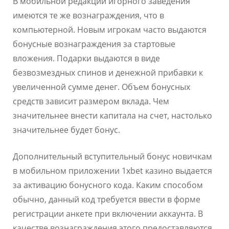
В мобильной редакции игорного заведения
имеются те же вознаграждения, что в
компьютерной. Новым игрокам часто выдаются
бонусные вознаграждения за стартовые
вложения. Подарки выдаются в виде
безвозмездных спинов и денежной прибавки к
увеличенной сумме денег. Объем бонусных
средств зависит размером вклада. Чем
значительнее внести капитала на счет, настолько
значительнее будет бонус.
Дополнительный вступительный бонус новичкам
в мобильном приложении 1xbet казино выдается
за активацию бонусного кода. Каким способом
обычно, данный код требуется ввести в форме
регистрации анкете при включении аккаунта. В
качестве вознаграждения этого предоставляются