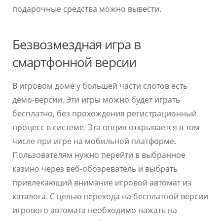
подарочные средства можно вывести.
Безвозмездная игра в
смартфонной версии
В игровом доме у большей части слотов есть
демо-версии. Эти игры можно будет играть
бесплатно, без прохождения регистрационный
процесс в системе. Эта опция открывается в том
числе при игре на мобильной платформе.
Пользователям нужно перейти в выбранное
казино через веб-обозреватель и выбрать
привлекающий внимание игровой автомат из
каталога. С целью перехода на бесплатной версии
игрового автомата необходимо нажать на