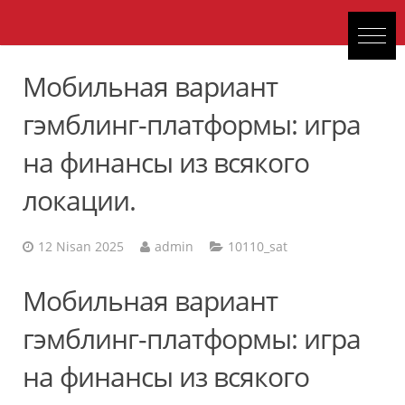
Мобильная вариант
гэмблинг-платформы: игра
на финансы из всякого
локации.
12 Nisan 2025
admin
10110_sat
Мобильная вариант
гэмблинг-платформы: игра
на финансы из всякого