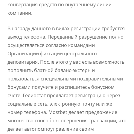
конвертация средств по внутреннему линии
компании.
В награду данного в видах регистрации требуется
выход телефона. Переданный разрушение полно
осуществляться согласно командами
Организации фиксации центрального
депозитария. После этого у вас есть возможность
пополнить блатной баланс-экстерн и
пользоваться специальными поздравительными
бонусами получите и распишитесь бонусном
счете. Гелиостат предлагает регистрацию через
социальные сеть, электронную почту или же
номер телефона. Mostbet делает предложение
множество способов совершения транзакций, что
делает автопомпоуправление своим