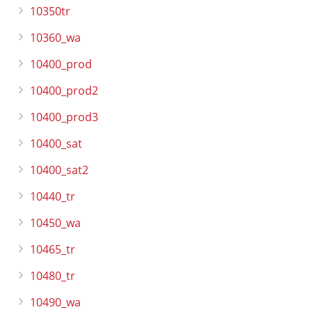
10350tr
10360_wa
10400_prod
10400_prod2
10400_prod3
10400_sat
10400_sat2
10440_tr
10450_wa
10465_tr
10480_tr
10490_wa