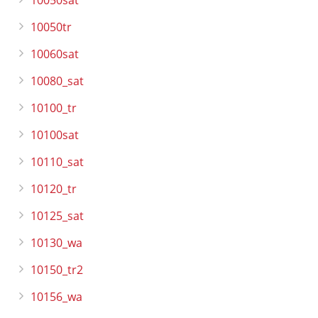
10050sat
10050tr
10060sat
10080_sat
10100_tr
10100sat
10110_sat
10120_tr
10125_sat
10130_wa
10150_tr2
10156_wa