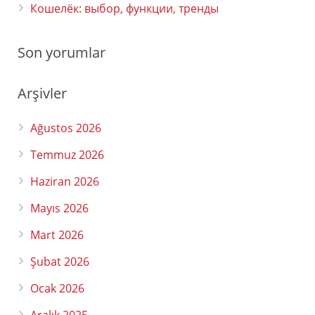
Кошелёк: выбор, функции, тренды
Son yorumlar
Arşivler
Ağustos 2026
Temmuz 2026
Haziran 2026
Mayıs 2026
Mart 2026
Şubat 2026
Ocak 2026