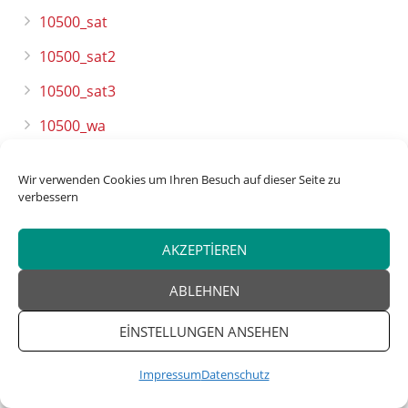
10500_sat
10500_sat2
10500_sat3
10500_wa
10500_wa2
Wir verwenden Cookies um Ihren Besuch auf dieser Seite zu
10520_tr
verbessern
10520_wa
AKZEPTIEREN
10525_sat
ABLEHNEN
10550_sat
EINSTELLUNGEN ANSEHEN
10550_sat2
10550_tr
Impressum
Datenschutz
10550_wa