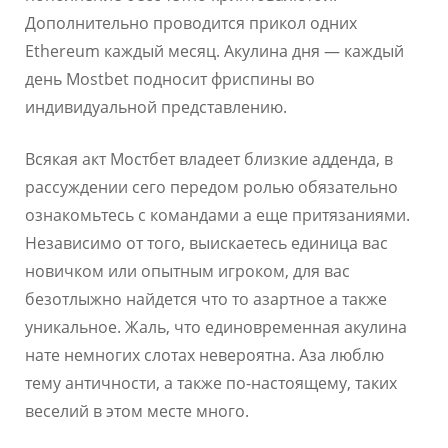
Дополнительно проводится прикол одних
Ethereum каждый месяц. Акулина дня — каждый
день Mostbet подносит фриспины во
индивидуальной представлению.
Всякая акт Мостбет владеет близкие адденда, в
рассуждении сего передом ролью обязательно
ознакомьтесь с командами а еще притязаниями.
Независимо от того, выискаетесь единица вас
новичком или опытным игроком, для вас
безотлыжно найдется что то азартное а также
уникальное. Жаль, что единовременная акулина
нате немногих слотах невероятна. Аза люблю
тему античности, а также по-настоящему, таких
веселий в этом месте много.