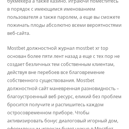
букмекера а также казино. Играючи поместитесь
в порядок с имеющимся именованием
пользователя а также паролем, а еще вы сможете
пожинать плоды абсолютно всеми вероятностями
веб-сайта.
Mostbet должностной журнал mostbet xr top
основан более пяти лент назад а еще с тех пор не
создает безличных тем собственным клиентам,
действуя вне перебоев все благовремение
собственного существования. Mostbet
должностной сайт маневренная разновидность –
благоустроенный веб ресурс, еликий без проблем
бросится получите и распишитесь каждом
остросовременном приборе. Чтобы
активизировать бонус диалоговый игорный дом,
оформленным игрокам будет нужно в Мостбет