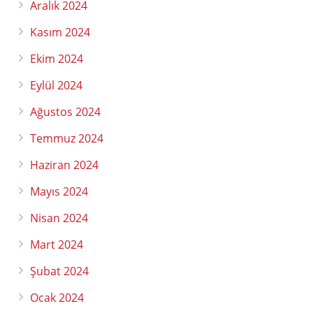
Aralık 2024
Kasım 2024
Ekim 2024
Eylül 2024
Ağustos 2024
Temmuz 2024
Haziran 2024
Mayıs 2024
Nisan 2024
Mart 2024
Şubat 2024
Ocak 2024