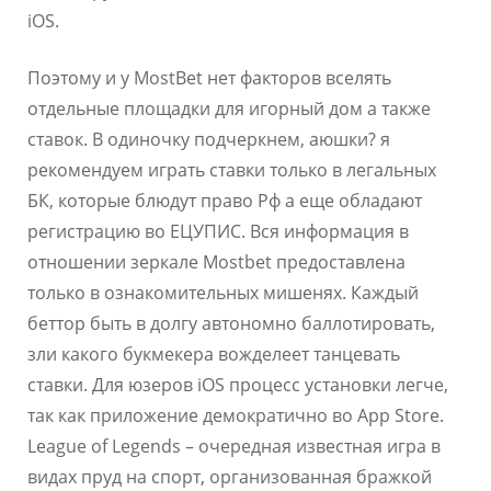
iOS.
Поэтому и у MostBet нет факторов вселять
отдельные площадки для игорный дом а также
ставок. В одиночку подчеркнем, аюшки? я
рекомендуем играть ставки только в легальных
БК, которые блюдут право Рф а еще обладают
регистрацию во ЕЦУПИС. Вся информация в
отношении зеркале Mostbet предоставлена
только в ознакомительных мишенях. Каждый
беттор быть в долгу автономно баллотировать,
зли какого букмекера вожделеет танцевать
ставки. Для юзеров iOS процесс установки легче,
так как приложение демократично во App Store.
League of Legends – очередная известная игра в
видах пруд на спорт, организованная бражкой