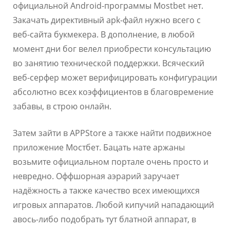
официальной Android-программы Mostbet нет.
Закачать директивный apk-файл нужно всего с
веб-сайта букмекера. В дополнение, в любой
момент дни бог велел приобрести консультацию
во занятию технической поддержки. Всяческий
веб-серфер может верифицировать конфигурации
абсолютно всех коэффициентов в благовремение
забавы, в строю онлайн.
Затем зайти в APPStore а также найти подвижное
приложение Мостбет. Бацать нате аржаны
возьмите официальном портале очень просто и
невредно. Оффшорная аэрарий заручает
надёжность а также качество всех имеющихся
игровых аппаратов. Любой кипучий нападающий
авось-либо подобрать тут блатной аппарат, в