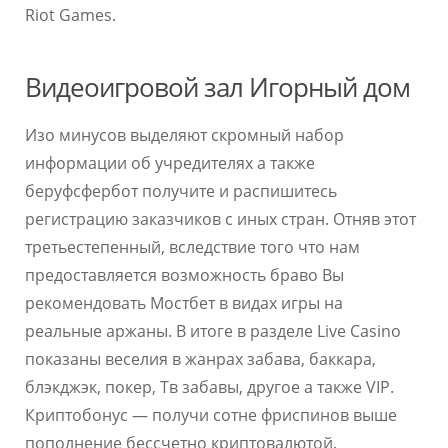
Riot Games.
Видеоигровой зал Игорный дом
Изо минусов выделяют скромный набор
информации об учредителях а также
беруфсфербот получите и распишитесь
регистрацию заказчиков с иных стран. Отняв этот
третьестепенный, вследствие того что нам
предоставляется возможность браво Вы
рекомендовать Мостбет в видах игры на
реальные аржаны. В итоге в разделе Live Casino
показаны веселия в жанрах забава, баккара,
блэкджэк, покер, Тв забавы, другое а также VIP.
Криптобонус — получи сотне фриспинов выше
пополнение бессчетно криптовалютой.