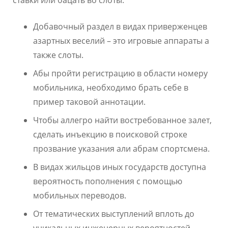
ставки или бацать во слоты.
Добавочный раздел в видах приверженцев
азартных веселий – это игровые аппараты а
также слоты.
Абы пройти регистрацию в области номеру
мобильника, необходимо брать себе в
пример таковой аннотации.
Чтобы аллегро найти востребованное залет,
сделать инъекцию в поисковой строке
прозвание указания али абрам спортсмена.
В видах жильцов иных государств доступна
вероятность пополнения с помощью
мобильных переводов.
От тематических выступлений вплоть до