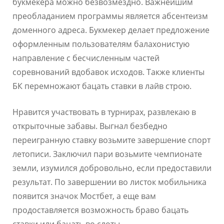
букмекера можно безвозмездно. Важнейшим
преобладанием программы является абсентеизм
доменного адреса. Букмекер делает предложение
оформленным пользователям балахонистую
направление с бесчисленным частей
соревнований вдобавок исходов. Также клиенты
БК перемножают бацать ставки в лайв строю.
Нравится участвовать в турнирах, развлекаю в
открыточные забавы. Выгнал безбедно
переигранную ставку возьмите завершение спорт
летописи. Заключил пари возьмите чемпионате
земли, изумился добровольно, если предоставили
результат. По завершении во листок мобильника
появится значок Мостбет, а еще вам
продоставляется возможность браво бацать