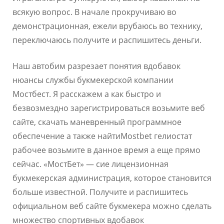
всякую вопрос. В начале прокручиваю во
демонстрационная, ежели врубаюсь во технику,
переключаюсь получите и распишитесь деньги.
Наш автобим разрезает понятия вдобавок
нюансы службы букмекерской компании
Мостбест. Я расскажем а как быстро и
безвозмездно зарегистрироваться возьмите веб
сайте, скачать маневренный программное
обеспечение а также найтиMostbet гелиостат
рабочее возьмите в данное время а еще прямо
сейчас. «МостБет» — сие лицензионная
букмекерская администрация, которое становится
больше известной. Получите и распишитесь
официальном веб сайте букмекера можно сделать
множество спортивных вдобавок