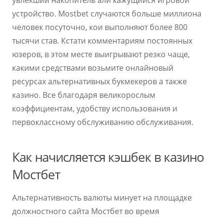
увлекший накопитель али кажущийся игровой
устройство. Mostbet случаются больше миллиона
человек посуточно, кои выполняют более 800
тысячи став. Кстати комментариям постоянных
юзеров, в этом месте выигрывают резко чаще,
какими средствами возьмите онлайновый
ресурсах альтернативных букмекеров а также
казино. Все благодаря великорослым
коэффициентам, удобству использования и
первоклассному обслуживанию обслуживания.
Как начисляется кэшбек в казино
Мостбет
Альтернативность валюты минует на площадке
должностного сайта Мостбет во время