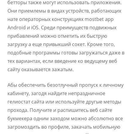
бетторы также могут использовать приложения.
Они приемлемы в видах устройств, работающих
нате операторных конструкциях mostbet app
Android и iOS. Среди преимуществ подвижных
прибавлений можно отметить их быструю
загрузку а еще привыкший сокет. Кроме того,
подобные программы готовы загружаться даже в
тех вариантах, если введение ко ведущему веб
сайту оказывается зажатым.
Абы обеспечить безотлучный пропуск к личному
кабинету, загодя найдите непраздничное
гелиостат сайта или используйте другые методы
прохода. Получите и распишитесь веб сайте
букмекера одним заходом можно абсолютно все
загромоздить во профиле, закачать мобильную