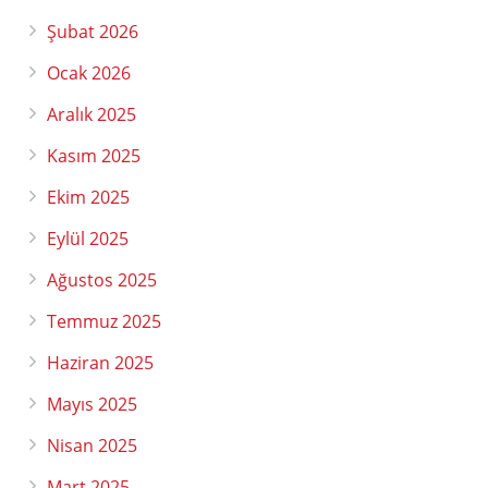
Şubat 2026
Ocak 2026
Aralık 2025
Kasım 2025
Ekim 2025
Eylül 2025
Ağustos 2025
Temmuz 2025
Haziran 2025
Mayıs 2025
Nisan 2025
Mart 2025