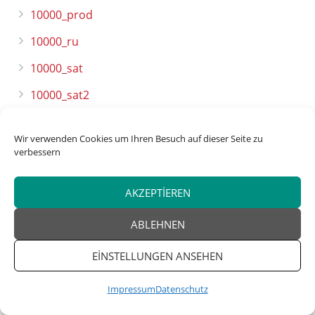
10000_prod
10000_ru
10000_sat
10000_sat2
10000_tr
Wir verwenden Cookies um Ihren Besuch auf dieser Seite zu
10000_tr2
verbessern
10000_wa
AKZEPTIEREN
10000sat3
ABLEHNEN
10000sat4
10000sat5
EINSTELLUNGEN ANSEHEN
10000sat6
Impressum
Datenschutz
10020_wa