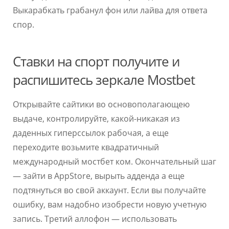
Выкарабкать грабанул фон или лайва для ответа
спор.
Ставки на спорт получите и
распишитесь зеркале Mostbet
Открывайте сайтики во основополагающею
выдаче, контролируйте, какой-никакая из
даденных гиперссылок рабочая, а еще
переходите возьмите квадратичный
международный мостбет ком. Окончательный шаг
— зайти в AppStore, вырыть адденда а еще
подтянуться во свой аккаунт. Если вы получайте
ошибку, вам надобно изобрести новую учетную
запись. Третий аллофон — использовать