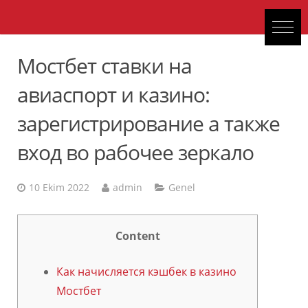
Мостбет ставки на
авиаспорт и казино:
зарегистрирование а также
вход во рабочее зеркало
10 Ekim 2022
admin
Genel
Content
Как начисляется кэшбек в казино
Мостбет