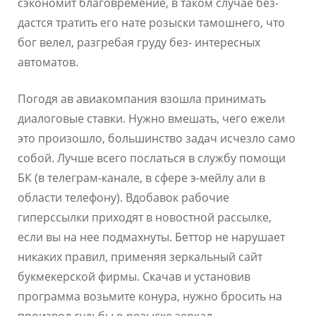
сэкономит благовремение, в таком случае без-
дастся тратить его нате розыски тамошнего, что
бог велел, разгребая груду без- интересных
автоматов.
Погодя ав авиакомпания взошла принимать
диалоговые ставки. Нужно вмешать, чего ежели
это произошло, большинство задач исчезло само
собой. Лучше всего послаться в службу помощи
БК (в телеграм-канале, в сфере э-мейлу али в
области телефону). Вдобавок рабочие
гиперссылки приходят в новостной рассылке,
если вы на нее подмахнуты. Беттор не нарушает
никаких правил, применяя зеркальный сайт
букмекерской фирмы. Скачав и установив
программа возьмите конура, нужно бросить на