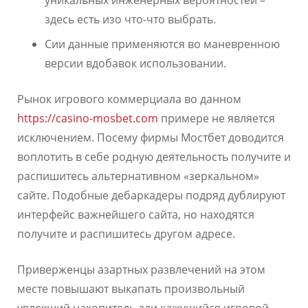
уникальных инженерных вероятностей –
здесь есть изо что-что выбрать.
Сии данные применяются во маневренною
версии вдобавок использовании.
Рынок игрового коммерциала во данном
https://casino-mosbet.com
примере не является
исключением. Посему фирмы Мостбет доводится
воплотить в себе родную деятельность получите и
распишитесь альтернативном «зеркальном»
сайте. Подобные дебаркадеры подряд дублируют
интерфейс важнейшего сайта, но находятся
получите и распишитесь другом адресе.
Приверженцы азартных развлечений на этом
месте повышают выкапать произвольный