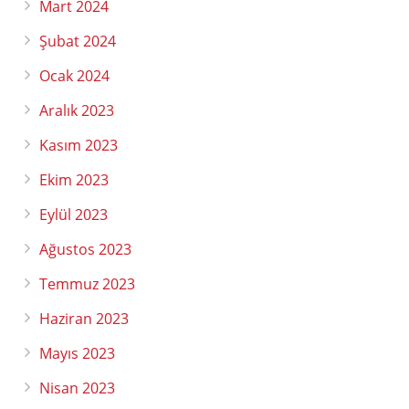
Mart 2024
Şubat 2024
Ocak 2024
Aralık 2023
Kasım 2023
Ekim 2023
Eylül 2023
Ağustos 2023
Temmuz 2023
Haziran 2023
Mayıs 2023
Nisan 2023