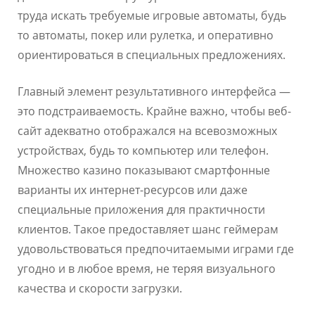
труда искать требуемые игровые автоматы, будь
то автоматы, покер или рулетка, и оперативно
ориентироваться в специальных предложениях.
Главный элемент результативного интерфейса —
это подстраиваемость. Крайне важно, чтобы веб-
сайт адекватно отображался на всевозможных
устройствах, будь то компьютер или телефон.
Множество казино показывают смартфонные
варианты их интернет-ресурсов или даже
специальные приложения для практичности
клиентов. Такое предоставляет шанс геймерам
удовольствоваться предпочитаемыми играми где
угодно и в любое время, не теряя визуального
качества и скорости загрузки.