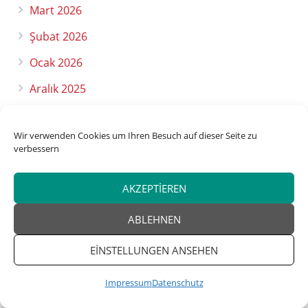
Mart 2026
Şubat 2026
Ocak 2026
Aralık 2025
Kasım 2025
Wir verwenden Cookies um Ihren Besuch auf dieser Seite zu
Ekim 2025
verbessern
Eylül 2025
AKZEPTIEREN
Ağustos 2025
Temmuz 2025
ABLEHNEN
Haziran 2025
EINSTELLUNGEN ANSEHEN
Mayıs 2025
Impressum
Datenschutz
Nisan 2025