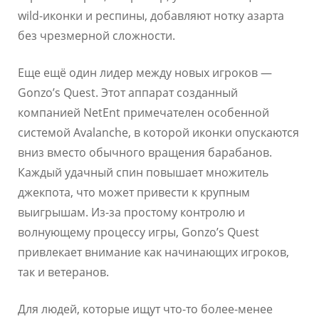
wild-иконки и респины, добавляют нотку азарта
без чрезмерной сложности.
Еще ещё один лидер между новых игроков —
Gonzo’s Quest. Этот аппарат созданный
компанией NetEnt примечателен особенной
системой Avalanche, в которой иконки опускаются
вниз вместо обычного вращения барабанов.
Каждый удачный спин повышает множитель
джекпота, что может привести к крупным
выигрышам. Из-за простому контролю и
волнующему процессу игры, Gonzo’s Quest
привлекает внимание как начинающих игроков,
так и ветеранов.
Для людей, которые ищут что-то более-менее