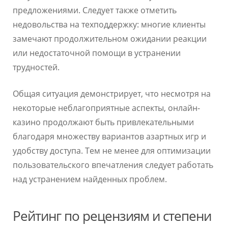
предложениями. Следует также отметить
недовольства на техподдержку: многие клиенты
замечают продолжительном ожидании реакции
или недостаточной помощи в устранении
трудностей.
Общая ситуация демонстрирует, что несмотря на
некоторые неблагоприятные аспекты, онлайн-
казино продолжают быть привлекательными
благодаря множеству вариантов азартных игр и
удобству доступа. Тем не менее для оптимизации
пользовательского впечатления следует работать
над устранением найденных проблем.
Рейтинг по рецензиям и степени