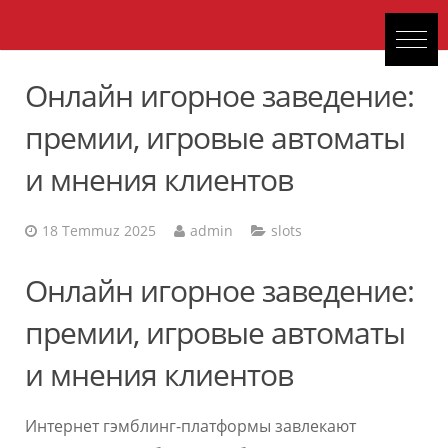
Онлайн игорное заведение:
премии, игровые автоматы
и мнения клиентов
18 Temmuz 2025
admin
slots
Онлайн игорное заведение:
премии, игровые автоматы
и мнения клиентов
Интернет гэмблинг-платформы завлекают