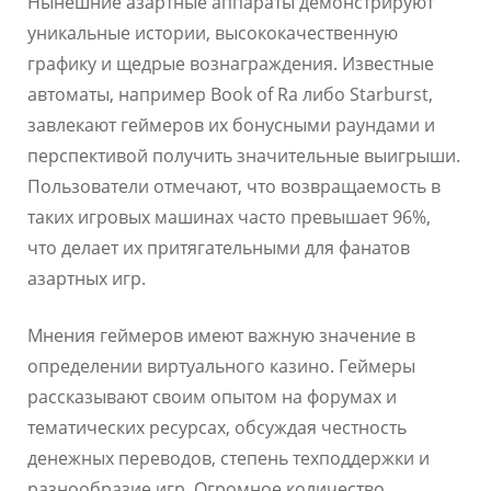
Нынешние азартные аппараты демонстрируют
уникальные истории, высококачественную
графику и щедрые вознаграждения. Известные
автоматы, например Book of Ra либо Starburst,
завлекают геймеров их бонусными раундами и
перспективой получить значительные выигрыши.
Пользователи отмечают, что возвращаемость в
таких игровых машинах часто превышает 96%,
что делает их притягательными для фанатов
азартных игр.
Мнения геймеров имеют важную значение в
определении виртуального казино. Геймеры
рассказывают своим опытом на форумах и
тематических ресурсах, обсуждая честность
денежных переводов, степень техподдержки и
разнообразие игр. Огромное количество