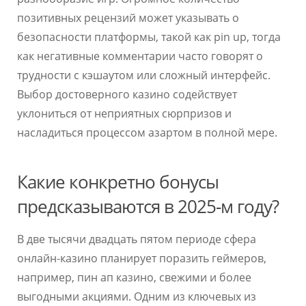
позитивных рецензий может указывать о
безопасности платформы, такой как pin up, тогда
как негативные комментарии часто говорят о
трудности с кэшаутом или сложный интерфейс.
Выбор достоверного казино содействует
уклониться от неприятных сюрпризов и
насладиться процессом азартом в полной мере.
Какие конкретно бонусы
предсказываются в 2025-м году?
В две тысячи двадцать пятом периоде сфера
онлайн-казино планирует поразить геймеров,
например, пин ап казино, свежими и более
выгодными акциями. Одним из ключевых из