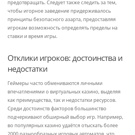
предотвращать. Следует также следить за тем,
чтобы игорное заведение придерживалось
принципы безопасного азарта, предоставляя
игрокам возможность определять пределы на
ставки и время игры.
Отклики игроков: достоинства и
недостатки
Геймеры часто обмениваются личными
впечатлениями о виртуальных казино, выделяя
как преимущества, так и недостатки ресурсов.
Среди достоинств факторов большинство
подчеркивают обширный выбор игр. Например,
во популярных казино удаётся отыскать более
2000 разнообразных игровых автоматов, что