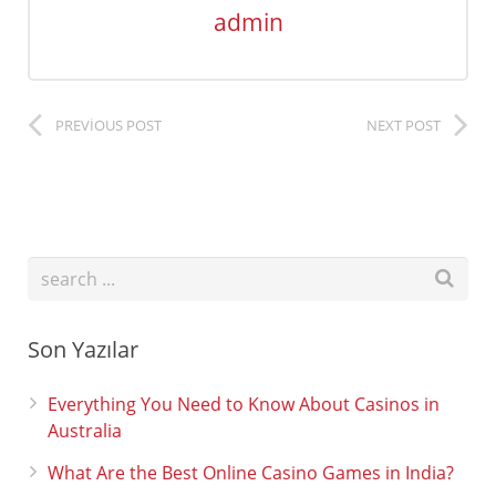
admin
PREVIOUS POST
NEXT POST
Son Yazılar
Everything You Need to Know About Casinos in
Australia
What Are the Best Online Casino Games in India?