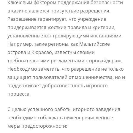
Ключевым фактором поддержания безопасности
в казино является присутствие разрешения.
Разрешение гарантирует, что учреждение
придерживается жесткие правила и критерии,
установленные контролирующими инстанциями.
Например, такие регионы, как Мальтийские
острова и Кюрасао, известны своими
требовательными регламентами к провайдерам.
Необходимо заметить, что разрешение не только
защищает пользователей от мошенничества, но и
поддерживает добросовестность игрового
процесса.
С целью успешного работы игорного заведения
необходимо соблюдать нижеперечисленные
меры предосторожности: