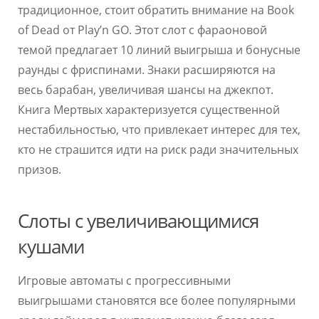
традиционное, стоит обратить внимание на Book
of Dead от Play’n GO. Этот слот с фараоновой
темой предлагает 10 линий выигрыша и бонусные
раунды с фриспинами. Знаки расширяются на
весь барабан, увеличивая шансы на джекпот.
Книга Мертвых характеризуется существенной
нестабильностью, что привлекает интерес для тех,
кто не страшится идти на риск ради значительных
призов.
Слоты с увеличивающимися
кушами
Игровые автоматы с прогрессивными
выигрышами становятся все более популярными