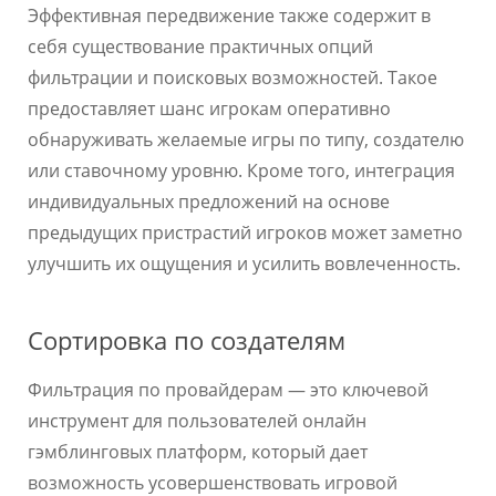
Эффективная передвижение также содержит в
себя существование практичных опций
фильтрации и поисковых возможностей. Такое
предоставляет шанс игрокам оперативно
обнаруживать желаемые игры по типу, создателю
или ставочному уровню. Кроме того, интеграция
индивидуальных предложений на основе
предыдущих пристрастий игроков может заметно
улучшить их ощущения и усилить вовлеченность.
Сортировка по создателям
Фильтрация по провайдерам — это ключевой
инструмент для пользователей онлайн
гэмблинговых платформ, который дает
возможность усовершенствовать игровой