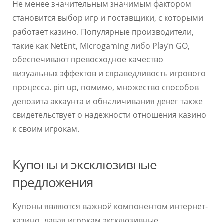
Не менее значительным значимым фактором
становится выбор игр и поставщики, с которыми
работает казино. Популярные производители,
такие как NetEnt, Microgaming либо Play’n GO,
обеспечивают превосходное качество
визуальных эффектов и справедливость игрового
процесса. pin up, помимо, множество способов
депозита аккаунта и обналичивания денег также
свидетельствует о надежности отношения казино
к своим игрокам.
Купоны и эксклюзивные
предложения
Купоны являются важной компонентом интернет-
казино, давая игрокам эксклюзивные