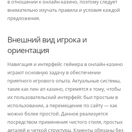
в отношении к онлайн-казино, поэтому следует
внимательно изучать правила и условия каждой
предложения.
Внешний вид игрока и
ориентация
Навигация и интерфейс геймера в онлайн-казино
играют основную задачу в обеспечении
приятного игрового опыта. Актуальные системы,
такие как пин ап казино, стремятся к тому, чтобы
их пользовательский интерфейс был простым в
использовании, а перемещение по сайту — как
можно более простой. Данное реализуется
посредством применения чистого стиля, простых
деталей и четкой структуры. Клиенты обязаны без