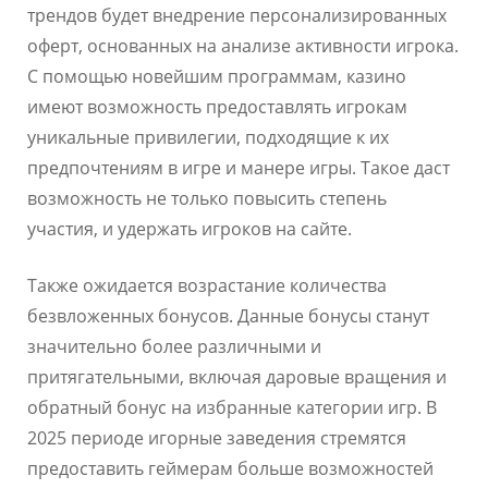
трендов будет внедрение персонализированных
оферт, основанных на анализе активности игрока.
С помощью новейшим программам, казино
имеют возможность предоставлять игрокам
уникальные привилегии, подходящие к их
предпочтениям в игре и манере игры. Такое даст
возможность не только повысить степень
участия, и удержать игроков на сайте.
Также ожидается возрастание количества
безвложенных бонусов. Данные бонусы станут
значительно более различными и
притягательными, включая даровые вращения и
обратный бонус на избранные категории игр. В
2025 периоде игорные заведения стремятся
предоставить геймерам больше возможностей