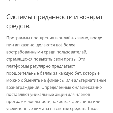
Системы преданности и возврат
средств.
Программы поощрения в онлайн-казино, вроде
пин ап казино, делаются всё более
востребованными среди пользователей,
стремящихся повысить свои призы. Эти
платформы регулярно предлагают
поощрительные баллы за каждую бет, которые
можно обменять на финансы или альтернативные
вознаграждения. Определенные онлайн-казино
поставляют уникальные акции для членов
программ лояльности, такие как фриспины или
увеличенные лимиты на снятие средств. Такое