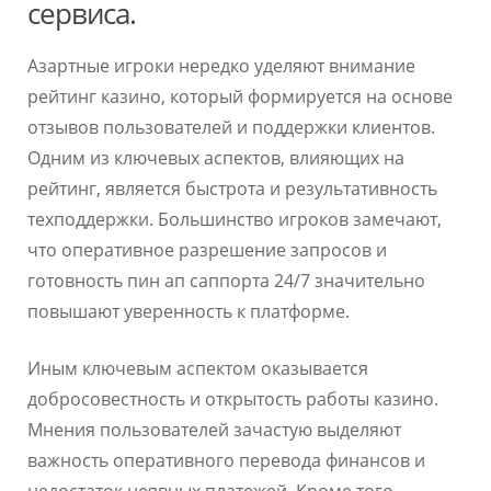
сервиса.
Азартные игроки нередко уделяют внимание
рейтинг казино, который формируется на основе
отзывов пользователей и поддержки клиентов.
Одним из ключевых аспектов, влияющих на
рейтинг, является быстрота и результативность
техподдержки. Большинство игроков замечают,
что оперативное разрешение запросов и
готовность пин ап саппорта 24/7 значительно
повышают уверенность к платформе.
Иным ключевым аспектом оказывается
добросовестность и открытость работы казино.
Мнения пользователей зачастую выделяют
важность оперативного перевода финансов и