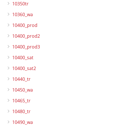
10350tr
10360_wa
10400_prod
10400_prod2
10400_prod3
10400_sat
10400_sat2
10440_tr
10450_wa
10465_tr
10480_tr
10490_wa