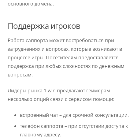
основного домена.
Поддержка игроков
Работа саппорта может востребоваться при
затруднениях и вопросах, которые возникают в
процессе игры. Посетителям предоставляется
поддержка при любых сложностях по денежным
вопросам.
Лидеры рынка 1 win предлагают геймерам
несколько опций связи с сервисом помощи:
встроенный чат – для срочной консультации.
телефон саппорта – при отсутствии доступа к
главному адресу.