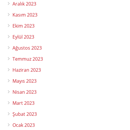
Aralık 2023
Kasım 2023
Ekim 2023
Eylül 2023
Ağustos 2023
Temmuz 2023
Haziran 2023
Mayıs 2023
Nisan 2023
Mart 2023
Şubat 2023
Ocak 2023