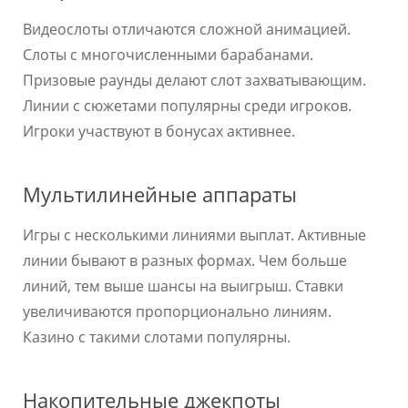
Видеослоты отличаются сложной анимацией.
Слоты с многочисленными барабанами.
Призовые раунды делают слот захватывающим.
Линии с сюжетами популярны среди игроков.
Игроки участвуют в бонусах активнее.
Мультилинейные аппараты
Игры с несколькими линиями выплат. Активные
линии бывают в разных формах. Чем больше
линий, тем выше шансы на выигрыш. Ставки
увеличиваются пропорционально линиям.
Казино с такими слотами популярны.
Накопительные джекпоты