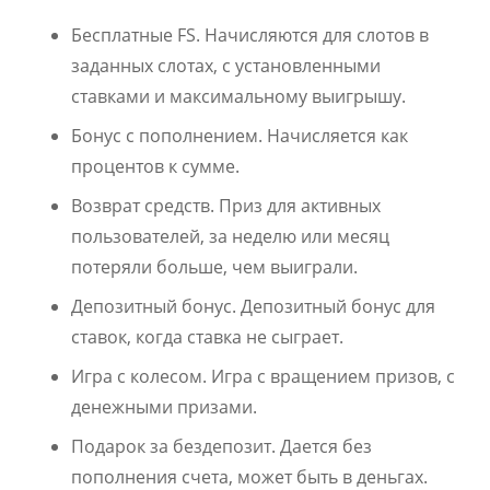
Бесплатные FS. Начисляются для слотов в
заданных слотах, с установленными
ставками и максимальному выигрышу.
Бонус с пополнением. Начисляется как
процентов к сумме.
Возврат средств. Приз для активных
пользователей, за неделю или месяц
потеряли больше, чем выиграли.
Депозитный бонус. Депозитный бонус для
ставок, когда ставка не сыграет.
Игра с колесом. Игра с вращением призов, с
денежными призами.
Подарок за бездепозит. Дается без
пополнения счета, может быть в деньгах.