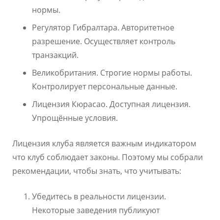
нормы.
Регулятор Гибралтара. Авторитетное
разрешение. Осуществляет контроль
транзакций.
Великобритания. Строгие нормы работы.
Контролирует персональные данные.
Лицензия Кюрасао. Доступная лицензия.
Упрощённые условия.
Лицензия клуба является важным индикатором
что клуб соблюдает законы. Поэтому мы собрали
рекомендации, чтобы знать, что учитывать:
Убедитесь в реальности лицензии.
Некоторые заведения публикуют