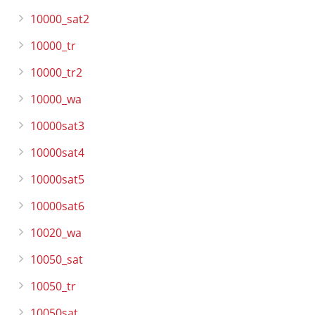
10000_sat2
10000_tr
10000_tr2
10000_wa
10000sat3
10000sat4
10000sat5
10000sat6
10020_wa
10050_sat
10050_tr
10050sat