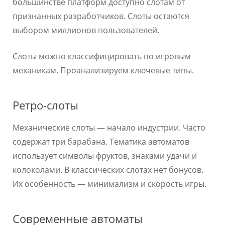
большинстве платформ доступно слотам от
признанных разработчиков. Слоты остаются
выбором миллионов пользователей.
Слоты можно классифицировать по игровым
механикам. Проанализируем ключевые типы.
Ретро-слоты
Механические слоты — начало индустрии. Часто
содержат три барабана. Тематика автоматов
использует символы фруктов, знаками удачи и
колоколами. В классических слотах нет бонусов.
Их особенность — минимализм и скорость игры.
Современные автоматы