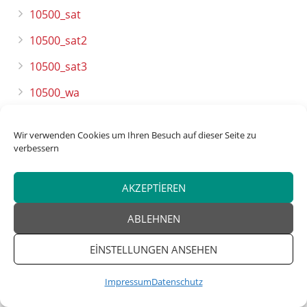
10500_sat
10500_sat2
10500_sat3
10500_wa
10500_wa2
Wir verwenden Cookies um Ihren Besuch auf dieser Seite zu
10520_tr
verbessern
10520_wa
AKZEPTIEREN
10525_sat
ABLEHNEN
10550_sat
10550_sat2
EINSTELLUNGEN ANSEHEN
10550_tr
Impressum
Datenschutz
10550_wa