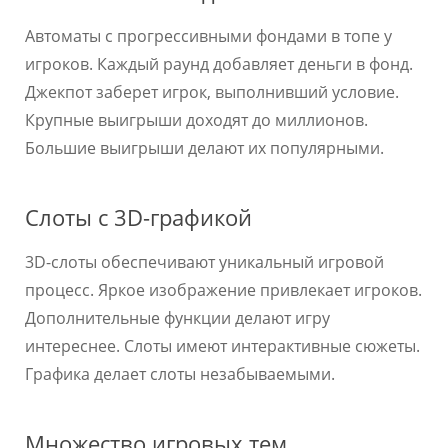
Автоматы с прогрессивными фондами в топе у
игроков. Каждый раунд добавляет деньги в фонд.
Джекпот заберет игрок, выполнивший условие.
Крупные выигрыши доходят до миллионов.
Большие выигрыши делают их популярными.
Слоты с 3D-графикой
3D-слоты обеспечивают уникальный игровой
процесс. Яркое изображение привлекает игроков.
Дополнительные функции делают игру
интереснее. Слоты имеют интерактивные сюжеты.
Графика делает слоты незабываемыми.
Множество игровых тем