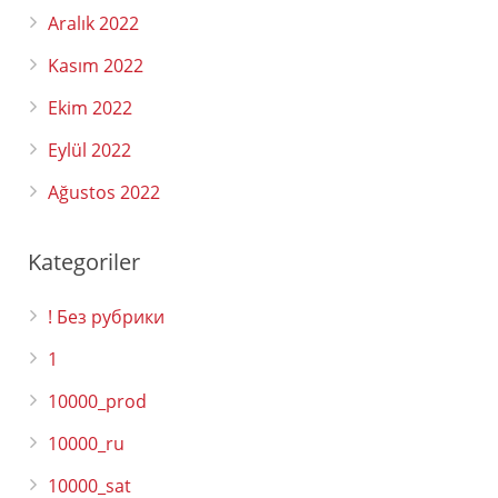
Aralık 2022
Kasım 2022
Ekim 2022
Eylül 2022
Ağustos 2022
Kategoriler
! Без рубрики
1
10000_prod
10000_ru
10000_sat