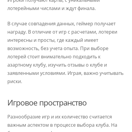
Игроки получают карты, с уникальными
лотерейными числами и ждут финала.
В случае совпадения данных, геймер получает
награду. В отличие от игр с расчетами, лотереи
интересны и просты, где каждый имеет
возможность, без учета опыта. При выборе
лотерей стоит внимательно подходить к
азартному клубу, изучить отзывы о клубе и
заявленными условиями. Играя, важно учитывать
риски.
Игровое пространство
Разнообразие игр и их количество считается
важным аспектом в процессе выбора клуба. На