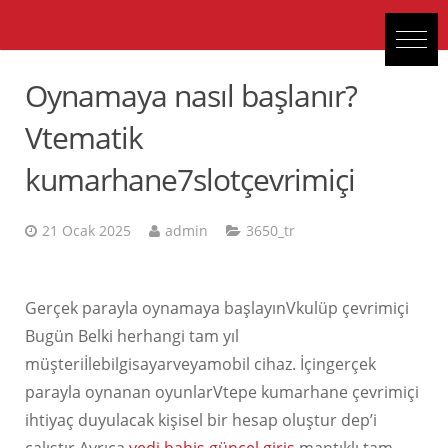
Oynamaya nasıl başlanır?
Vtematik
kumarhane7slotçevrimiçi
21 Ocak 2025
admin
3650_tr
Gerçek parayla oynamaya başlayınVkulüp çevrimiçi
Bugün Belki herhangi tam yıl
müşteriİlebilgisayarveyamobil cihaz. İçingerçek
parayla oynanan oyunlarVtepe kumarhane çevrimiçi
ihtiyaç duyulacak kişisel bir hesap oluştur dep’i