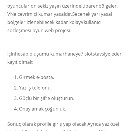
oyuncular on sekiz yaşın üzerindeitibarenbölgeler,
VNe çevrimiçi kumar yasaldır.Seçenek yarı yasal
bölgeler izlenebilecek kadar kolayVkullanıcı
sözleşmesi oyun web projesi.
İçinhesap oluşumu kumarhaneye7 slotstavsiye eder
kayıt olmak:
Girmek e-posta.
Yaz iş telefonu.
Güçlü bir şifre oluşturun.
Onaylamak çoğunluk.
Sonuç olarak profile giriş yap olacak Ayrıca yaz özel