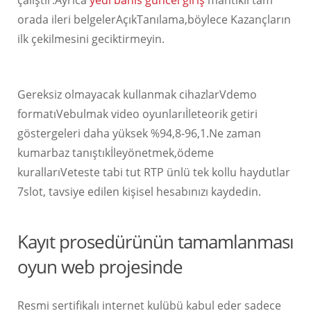
çalıştır.Ayrıca
yedi bahis güncel giriş
mantıklı tam
orada ileri belgelerAçıkTanılama,böylece Kazançların
ilk çekilmesini geciktirmeyin.
Gereksiz olmayacak kullanmak cihazlarVdemo
formatıVebulmak video oyunlarıİleteorik getiri
göstergeleri daha yüksek %94,8-96,1.Ne zaman
kumarbaz tanıştıkİleyönetmek,ödeme
kurallarıVeteste tabi tut RTP ünlü tek kollu haydutlar
7slot, tavsiye edilen kişisel hesabınızı kaydedin.
Kayıt prosedürünün tamamlanması
oyun web projesinde
Resmi sertifikalı internet kulübü kabul eder sadece