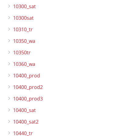
10300_sat
10300sat
10310_tr
10350_wa
10350tr
10360_wa
10400_prod
10400_prod2
10400_prod3
10400_sat
10400_sat2
10440_tr