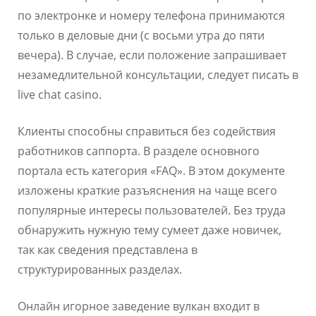
по электронке и номеру телефона принимаются
только в деловые дни (с восьми утра до пяти
вечера). В случае, если положение запрашивает
незамедлительной консультации, следует писать в
live chat casino.
Клиенты способны справиться без содействия
работников саппорта. В разделе основного
портала есть категория «FAQ». В этом документе
изложены краткие разъяснения на чаще всего
популярные интересы пользователей. Без труда
обнаружить нужную тему сумеет даже новичек,
так как сведения представлена в
структурированных разделах.
Онлайн игорное заведение вулкан входит в