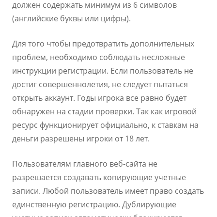
должен содержать минимум из 6 символов
(английские буквы или цифры).
Для того чтобы предотвратить дополнительных
проблем, необходимо соблюдать несложные
инструкции регистрации. Если пользователь не
достиг совершеннолетия, не следует пытаться
открыть аккаунт. Годы игрока все равно будет
обнаружен на стадии проверки. Так как игровой
ресурс функционирует официально, к ставкам на
деньги разрешены игроки от 18 лет.
Пользователям главного веб-сайта не
разрешается создавать копирующие учетные
записи. Любой пользователь имеет право создать
единственную регистрацию. Дублирующие