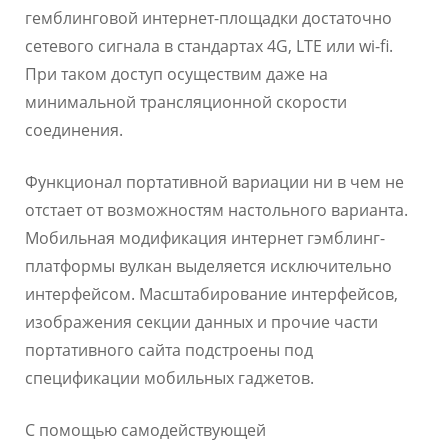
гемблинговой интернет-площадки достаточно
сетевого сигнала в стандартах 4G, LTE или wi-fi.
При таком доступ осуществим даже на
минимальной трансляционной скорости
соединения.
Функционал портативной вариации ни в чем не
отстает от возможностям настольного варианта.
Мобильная модификация интернет гэмблинг-
платформы вулкан выделяется исключительно
интерфейсом. Масштабирование интерфейсов,
изображения секции данных и прочие части
портативного сайта подстроены под
спецификации мобильных гаджетов.
С помощью самодействующей