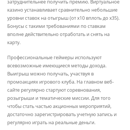
затруднительнее получить премию. Виртуальное
казино устанавливает сравнительно небольшие
уровни ставок на отыгрыш (от x10 вплоть до x35).
Бонусы с такими требованиями по ставкам
вполне действительно отработать и снять на
карту.
Профессиональные геймеры используют
всевозможные имеющиеся методы дохода.
Выигрыш можно получать, участвуя в
промоакциях игрового клуба. На главном веб-
сайте регулярно стартуют соревнования,
розыгрыши и тематические миссии. Для того
чтобы стать частью акционных мероприятий,
достаточно зарегистрировать учетную запись и
регулярно играть на реальные деньги.