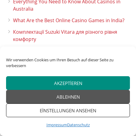
Everything You Need to Know About Casinos in
Australia
What Are the Best Online Casino Games in India?
Комплектації Suzuki Vitara для різного рівня
комфорту
Кошелёк: выбор, функции, тренды
Wir verwenden Cookies um Ihren Besuch auf dieser Seite zu
verbessern
Son yorumlar
AKZEPTIEREN
Arşivler
ABLEHNEN
Ağustos 2026
EINSTELLUNGEN ANSEHEN
Temmuz 2026
Haziran 2026
Impressum
Datenschutz