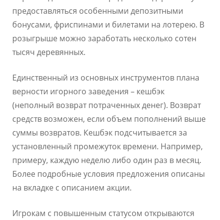
предоставляться особенными депозитными
бонусами, фриспинами и билетами на лотерею. В
розыгрыше можно заработать несколько сотен
тысяч деревянных.
Единственный из основных инструментов плана
верности игорного заведения – кешбэк
(неполный возврат потраченных денег). Возврат
средств возможен, если объем пополнений выше
суммы возвратов. Кешбэк подсчитывается за
установленный промежуток времени. Например,
примеру, каждую неделю либо один раз в месяц.
Более подробные условия предложения описаны
на вкладке с описанием акции.
Игрокам с повышенным статусом открываются