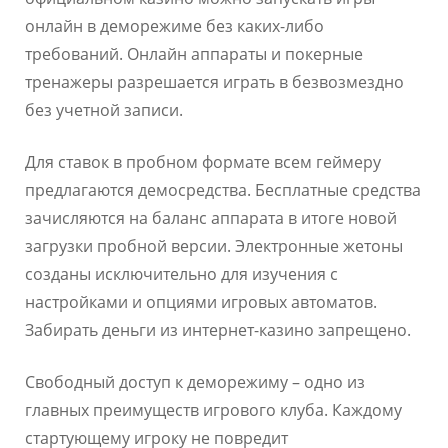
онлайн в деморежиме без каких-либо
требований. Онлайн аппараты и покерные
тренажеры разрешается играть в безвозмездно
без учетной записи.
Для ставок в пробном формате всем геймеру
предлагаются демосредства. Бесплатные средства
зачисляются на баланс аппарата в итоге новой
загрузки пробной версии. Электронные жетоны
созданы исключительно для изучения с
настройками и опциями игровых автоматов.
Забирать деньги из интернет-казино запрещено.
Свободный доступ к деморежиму – одно из
главных преимуществ игрового клуба. Каждому
стартующему игроку не повредит