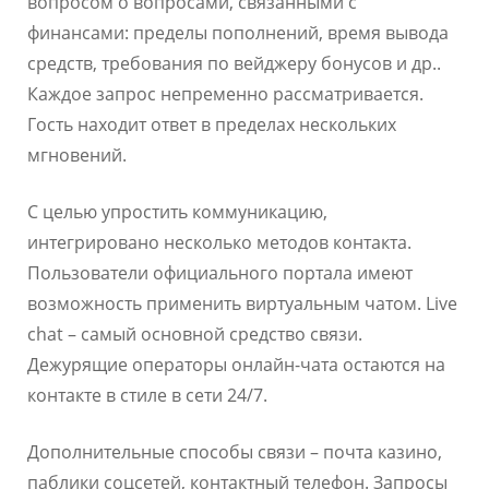
вопросом о вопросами, связанными с
финансами: пределы пополнений, время вывода
средств, требования по вейджеру бонусов и др..
Каждое запрос непременно рассматривается.
Гость находит ответ в пределах нескольких
мгновений.
С целью упростить коммуникацию,
интегрировано несколько методов контакта.
Пользователи официального портала имеют
возможность применить виртуальным чатом. Live
chat – самый основной средство связи.
Дежурящие операторы онлайн-чата остаются на
контакте в стиле в сети 24/7.
Дополнительные способы связи – почта казино,
паблики соцсетей, контактный телефон. Запросы