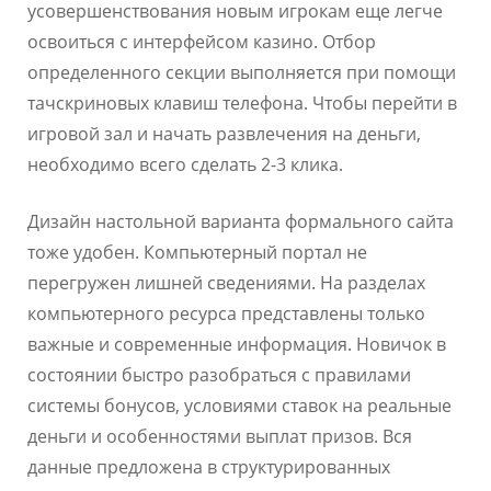
усовершенствования новым игрокам еще легче
освоиться с интерфейсом казино. Отбор
определенного секции выполняется при помощи
тачскриновых клавиш телефона. Чтобы перейти в
игровой зал и начать развлечения на деньги,
необходимо всего сделать 2-3 клика.
Дизайн настольной варианта формального сайта
тоже удобен. Компьютерный портал не
перегружен лишней сведениями. На разделах
компьютерного ресурса представлены только
важные и современные информация. Новичок в
состоянии быстро разобраться с правилами
системы бонусов, условиями ставок на реальные
деньги и особенностями выплат призов. Вся
данные предложена в структурированных