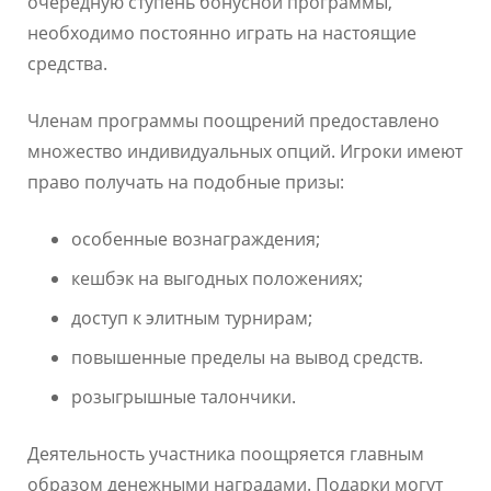
очередную ступень бонусной программы,
необходимо постоянно играть на настоящие
средства.
Членам программы поощрений предоставлено
множество индивидуальных опций. Игроки имеют
право получать на подобные призы:
особенные вознаграждения;
кешбэк на выгодных положениях;
доступ к элитным турнирам;
повышенные пределы на вывод средств.
розыгрышные талончики.
Деятельность участника поощряется главным
образом денежными наградами. Подарки могут