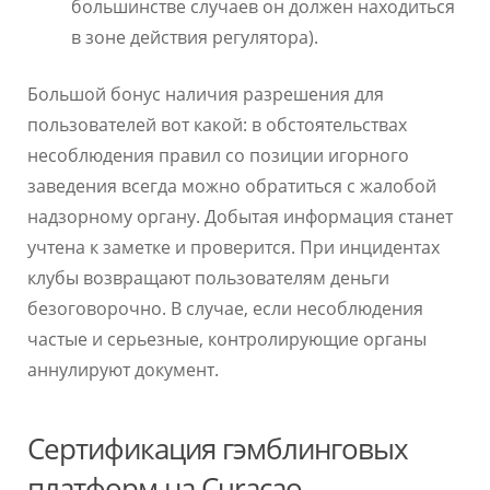
большинстве случаев он должен находиться
в зоне действия регулятора).
Большой бонус наличия разрешения для
пользователей вот какой: в обстоятельствах
несоблюдения правил со позиции игорного
заведения всегда можно обратиться с жалобой
надзорному органу. Добытая информация станет
учтена к заметке и проверится. При инцидентах
клубы возвращают пользователям деньги
безоговорочно. В случае, если несоблюдения
частые и серьезные, контролирующие органы
аннулируют документ.
Сертификация гэмблинговых
платформ на Curacao