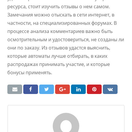
ресурса, стоит изучить отзывы о нем самом.
Замечания можно отыскать в сети интернет, в
частности, на специализированных форумах. В
процессе анализа комментариев важно быть
осмотрительным и удостовериться, не созданы ли
они по заказу. Из отзывов удастся выяснить,
которые автоматы лучше отбирать, в каких
распродажах принимать участие, и которые
бонусы применять.