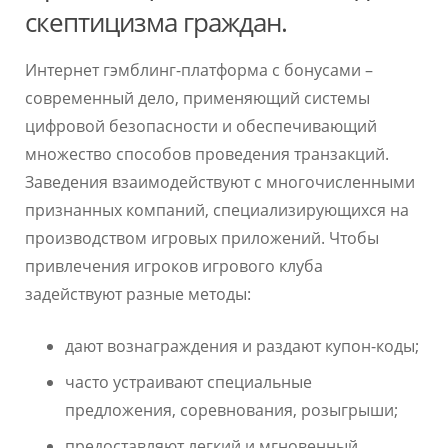
скептицизма граждан.
Интернет гэмблинг-платформа с бонусами –
современный дело, применяющий системы
цифровой безопасности и обеспечивающий
множество способов проведения транзакций.
Заведения взаимодействуют с многочисленными
признанных компаний, специализирующихся на
производством игровых приложений. Чтобы
привлечения игроков игрового клуба
задействуют разные методы:
дают вознаграждения и раздают купон-коды;
часто устраивают специальные
предложения, соревнования, розыгрыши;
предоставляют легкий и мгновенный