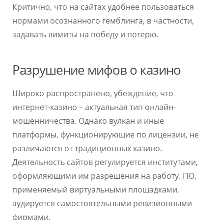
Критично, что на сайтах удобнее пользоваться
нормами осознанного гемблинга, в частности,
задавать лимиты на победу и потерю.
Разрушение мифов о казино
Широко распространено, убеждение, что
интернет-казино – актуальная тип онлайн-
мошенничества. Однако вулкан и иные
платформы, функционирующие по лицензии, не
различаются от традиционных казино.
Деятельность сайтов регулируется институтами,
оформляющими им разрешения на работу. ПО,
применяемый виртуальными площадками,
аудируется самостоятельными ревизионными
фирмами.