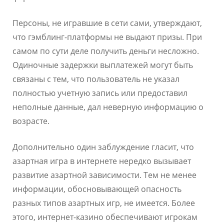
Персоны, не игравшие в сети сами, утверждают,
что гэмблинг-платформы не выдают призы. При
самом по сути деле получить деньги несложно.
Одиночные задержки выплатежей могут быть
связаны с тем, что пользователь не указал
полностью учетную запись или предоставил
неполные данные, дал неверную информацию о
возрасте.
Дополнительно один заблуждение гласит, что
азартная игра в интернете нередко вызывает
развитие азартной зависимости. Тем не менее
информации, обосновывающей опасность
разных типов азартных игр, не имеется. Более
этого, интернет-казино обеспечивают игрокам