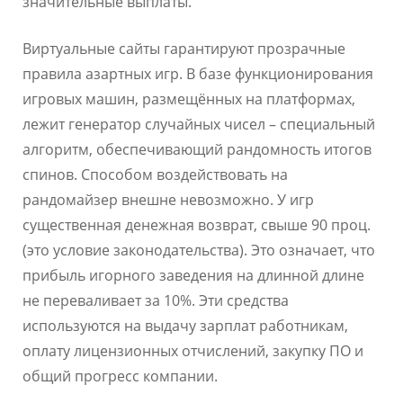
значительные выплаты.
Виртуальные сайты гарантируют прозрачные
правила азартных игр. В базе функционирования
игровых машин, размещённых на платформах,
лежит генератор случайных чисел – специальный
алгоритм, обеспечивающий рандомность итогов
спинов. Способом воздействовать на
рандомайзер внешне невозможно. У игр
существенная денежная возврат, свыше 90 проц.
(это условие законодательства). Это означает, что
прибыль игорного заведения на длинной длине
не переваливает за 10%. Эти средства
используются на выдачу зарплат работникам,
оплату лицензионных отчислений, закупку ПО и
общий прогресс компании.