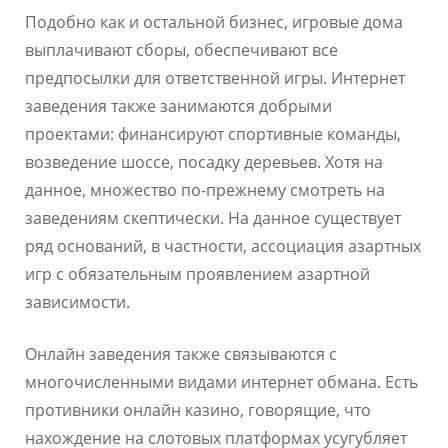
Подобно как и остальной бизнес, игровые дома
выплачивают сборы, обеспечивают все
предпосылки для ответственной игры. Интернет
заведения также занимаются добрыми
проектами: финансируют спортивные команды,
возведение шоссе, посадку деревьев. Хотя на
данное, множество по-прежнему смотреть на
заведениям скептически. На данное существует
ряд оснований, в частности, ассоциация азартных
игр с обязательным проявлением азартной
зависимости.
Онлайн заведения также связываются с
многочисленными видами интернет обмана. Есть
противники онлайн казино, говорящие, что
нахождение на слотовых платформах усугубляет