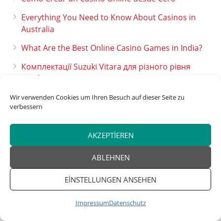
Everything You Need to Know About Casinos in
Australia
What Are the Best Online Casino Games in India?
Комплектації Suzuki Vitara для різного рівня
комфорту
Кошелёк: выбор, функции, тренды
Wir verwenden Cookies um Ihren Besuch auf dieser Seite zu
verbessern
Son yorumlar
AKZEPTIEREN
Arşivler
ABLEHNEN
EINSTELLUNGEN ANSEHEN
Ağustos 2026
Temmuz 2026
Impressum
Datenschutz
Haziran 2026