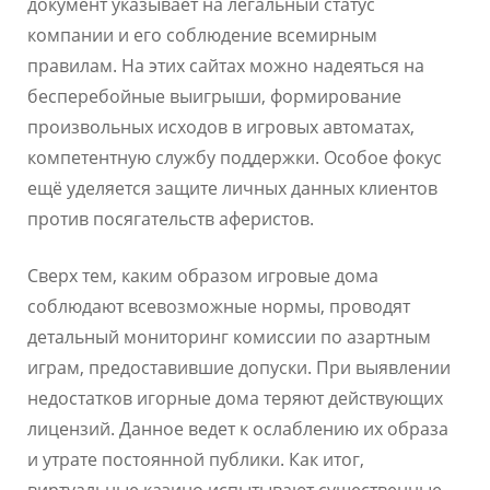
документ указывает на легальный статус
компании и его соблюдение всемирным
правилам. На этих сайтах можно надеяться на
бесперебойные выигрыши, формирование
произвольных исходов в игровых автоматах,
компетентную службу поддержки. Особое фокус
ещё уделяется защите личных данных клиентов
против посягательств аферистов.
Сверх тем, каким образом игровые дома
соблюдают всевозможные нормы, проводят
детальный мониторинг комиссии по азартным
играм, предоставившие допуски. При выявлении
недостатков игорные дома теряют действующих
лицензий. Данное ведет к ослаблению их образа
и утрате постоянной публики. Как итог,