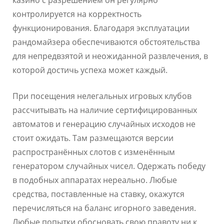
казино с разрешением он регулярно
контролируется на корректность
функционирования. Благодаря эксплуатации
рандомайзера обеспечиваются обстоятельства
для непредвзятой и неожиданной развлечения, в
которой достичь успеха может каждый.
При посещения нелегальных игровых клубов
рассчитывать на наличие сертифицированных
автоматов и генерацию случайных исходов не
стоит ожидать. Там размещаются версии
распространённых слотов с изменённым
генератором случайных чисел. Одержать победу
в подобных аппаратах нереально. Любые
средства, поставленные на ставку, окажутся
перечисляться на баланс игорного заведения.
Любые попытки обосновать свою правоту ни к