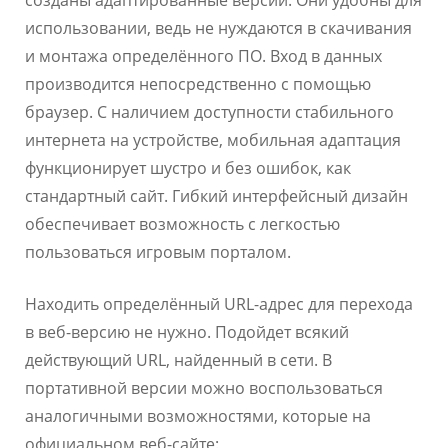
созданы адаптированные версии. Они удобны для
использовании, ведь не нуждаются в скачивания
и монтажа определённого ПО. Вход в данных
производится непосредственно с помощью
браузер. С наличием доступности стабильного
интернета на устройстве, мобильная адаптация
функционирует шустро и без ошибок, как
стандартный сайт. Гибкий интерфейсный дизайн
обеспечивает возможность с легкостью
пользоваться игровым порталом.
Находить определённый URL-адрес для перехода
в веб-версию не нужно. Подойдет всякий
действующий URL, найденный в сети. В
портативной версии можно воспользоваться
аналогичными возможностями, которые на
официальном веб-сайте: