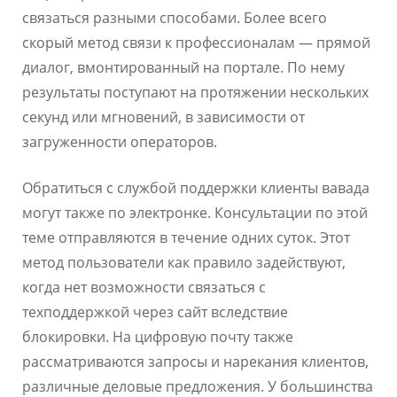
связаться разными способами. Более всего
скорый метод связи к профессионалам — прямой
диалог, вмонтированный на портале. По нему
результаты поступают на протяжении нескольких
секунд или мгновений, в зависимости от
загруженности операторов.
Обратиться с службой поддержки клиенты вавада
могут также по электронке. Консультации по этой
теме отправляются в течение одних суток. Этот
метод пользователи как правило задействуют,
когда нет возможности связаться с
техподдержкой через сайт вследствие
блокировки. На цифровую почту также
рассматриваются запросы и нарекания клиентов,
различные деловые предложения. У большинства