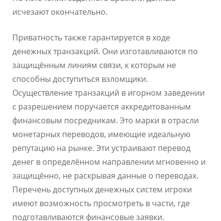
исчезают окончательно.
Приватность также гарантируется в ходе
денежных транзакций. Они изготавливаются по
защищённым линиям связи, к которым не
способны доступиться взломщики.
Осуществление транзакций в игорном заведении
с разрешением поручается аккредитованным
финансовым посредникам. Это марки в отрасли
монетарных переводов, имеющие идеальную
репутацию на рынке. Эти устраивают перевод
денег в определённом направлении мгновенно и
защищённо, не раскрывая данные о переводах.
Перечень доступных денежных систем игроки
имеют возможность просмотреть в части, где
подготавливаются финансовые заявки.