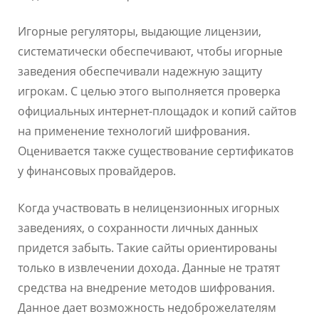
Игорные регуляторы, выдающие лицензии,
систематически обеспечивают, чтобы игорные
заведения обеспечивали надежную защиту
игрокам. С целью этого выполняется проверка
официальных интернет-площадок и копий сайтов
на применение технологий шифрования.
Оценивается также существование сертификатов
у финансовых провайдеров.
Когда участвовать в нелицензионных игорных
заведениях, о сохранности личных данных
придется забыть. Такие сайты ориентированы
только в извлечении дохода. Данные не тратят
средства на внедрение методов шифрования.
Данное дает возможность недоброжелателям