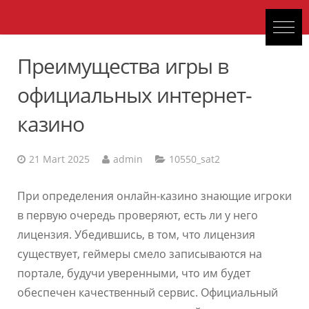
Преимущества игры в
официальных интернет-
казино
21 Mart 2025
admin
10550_sat2
При определения онлайн-казино знающие игроки
в первую очередь проверяют, есть ли у него
лицензия. Убедившись, в том, что лицензия
существует, геймеры смело записываются на
портале, будучи уверенными, что им будет
обеспечен качественный сервис. Официальный