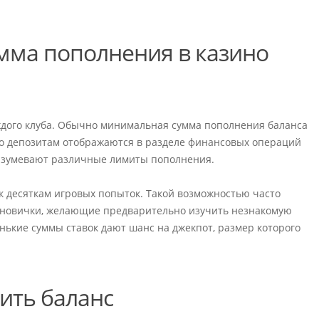
мма пополнения в казино
дого клуба. Обычно минимальная сумма пополнения баланса
 по депозитам отображаются в разделе финансовых операций
разумевают различные лимиты пополнения.
к десяткам игровых попыток. Такой возможностью часто
 новички, желающие предварительно изучить незнакомую
ькие суммы ставок дают шанс на джекпот, размер которого
ить баланс