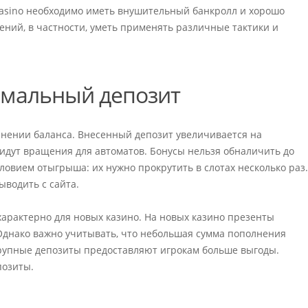
e casino необходимо иметь внушительный банкролл и хорошо
ений, в частности, уметь применять различные тактики и
имальный депозит
нении баланса. Внесенный депозит увеличивается на
идут вращения для автоматов. Бонусы нельзя обналичить до
овием отыгрыша: их нужно прокрутить в слотах несколько раз.
ыводить с сайта.
арактерно для новых казино. На новых казино презенты
днако важно учитывать, что небольшая сумма пополнения
Крупные депозиты предоставляют игрокам больше выгоды.
позиты.