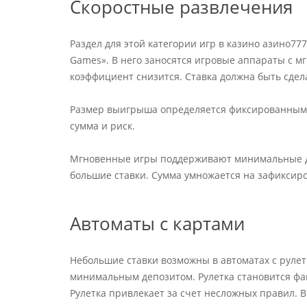
Скоростные развлечения
Раздел для этой категории игр в казино азино7
Games». В него заносятся игровые аппараты с мг
коэффициент снизится. Ставка должна быть сдел
Размер выигрыша определяется фиксированным 
сумма и риск.
Мгновенные игры поддерживают минимальные д
большие ставки. Сумма умножается на зафиксир
Автоматы с картами
Небольшие ставки возможны в автоматах с рулетк
минимальным депозитом. Рулетка становится фа
Рулетка привлекает за счет несложных правил. 