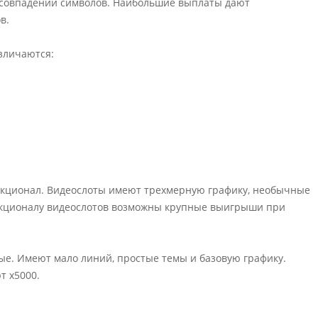
совпадений символов. Наибольшие выплаты дают
в.
зличаются:
кционал. Видеослоты имеют трехмерную графику, необычные
ункционалу видеослотов возможны крупные выигрыши при
ые. Имеют мало линий, простые темы и базовую графику.
т х5000.