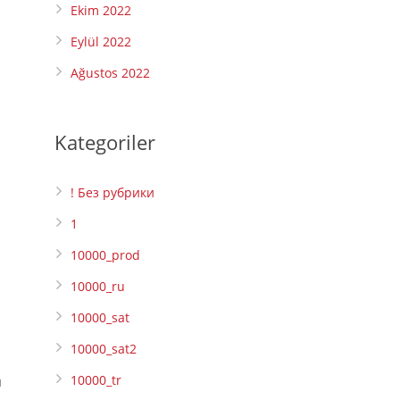
Ekim 2022
Eylül 2022
Ağustos 2022
Kategoriler
! Без рубрики
1
10000_prod
10000_ru
10000_sat
10000_sat2
10000_tr
и