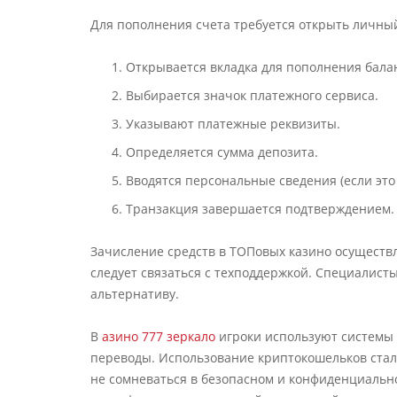
Для пополнения счета требуется открыть личны
Открывается вкладка для пополнения бала
Выбирается значок платежного сервиса.
Указывают платежные реквизиты.
Определяется сумма депозита.
Вводятся персональные сведения (если это 
Транзакция завершается подтверждением.
Зачисление средств в ТОПовых казино осуществл
следует связаться с техподдержкой. Специалист
альтернативу.
В
азино 777 зеркало
игроки используют системы 
переводы. Использование криптокошельков стал
не сомневаться в безопасном и конфиденциаль