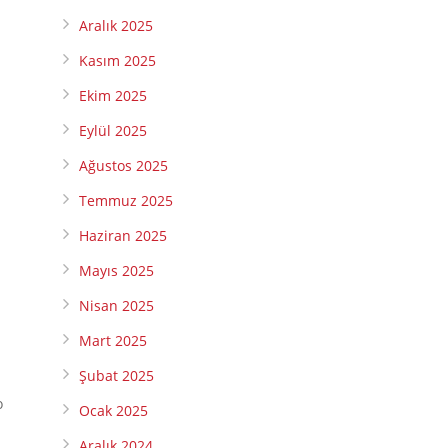
Aralık 2025
Kasım 2025
Ekim 2025
Eylül 2025
Ağustos 2025
Temmuz 2025
Haziran 2025
Mayıs 2025
Nisan 2025
Mart 2025
Şubat 2025
о
Ocak 2025
Aralık 2024