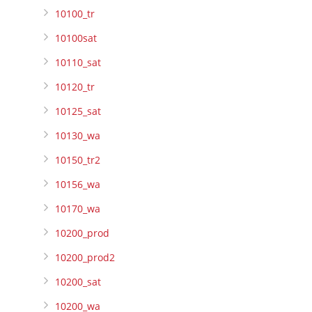
10100_tr
10100sat
10110_sat
10120_tr
10125_sat
10130_wa
10150_tr2
10156_wa
10170_wa
10200_prod
10200_prod2
10200_sat
10200_wa