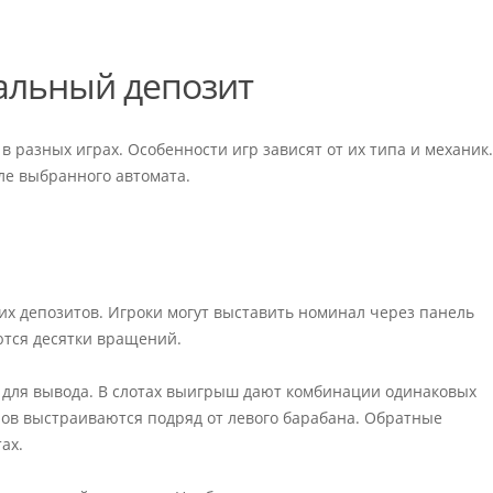
альный депозит
 разных играх. Особенности игр зависят от их типа и механик.
ле выбранного автомата.
их депозитов. Игроки могут выставить номинал через панель
ются десятки вращений.
а для вывода. В слотах выигрыш дают комбинации одинаковых
ов выстраиваются подряд от левого барабана. Обратные
ах.