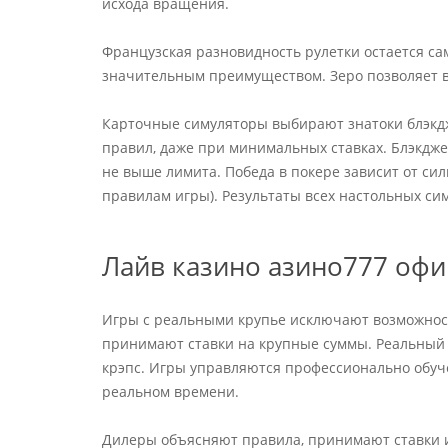
исхода вращения.
Французская разновидность рулетки остается са
значительным преимуществом. Зеро позволяет ве
Карточные симуляторы выбирают знатоки блэкдж
правил, даже при минимальных ставках. Блэкджек
не выше лимита. Победа в покере зависит от си
правилам игры). Результаты всех настольных сим
Лайв казино азино777 оф
Игры с реальными крупье исключают возможност
принимают ставки на крупные суммы. Реальный ре
крэпс. Игры управляются профессионально обуч
реальном времени.
Дилеры объясняют правила, принимают ставки и