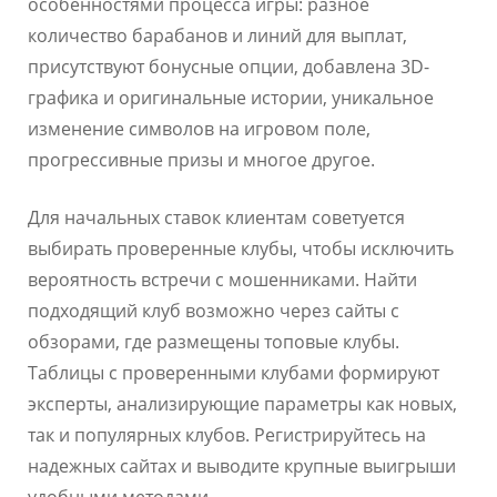
особенностями процесса игры: разное
количество барабанов и линий для выплат,
присутствуют бонусные опции, добавлена 3D-
графика и оригинальные истории, уникальное
изменение символов на игровом поле,
прогрессивные призы и многое другое.
Для начальных ставок клиентам советуется
выбирать проверенные клубы, чтобы исключить
вероятность встречи с мошенниками. Найти
подходящий клуб возможно через сайты с
обзорами, где размещены топовые клубы.
Таблицы с проверенными клубами формируют
эксперты, анализирующие параметры как новых,
так и популярных клубов. Регистрируйтесь на
надежных сайтах и выводите крупные выигрыши