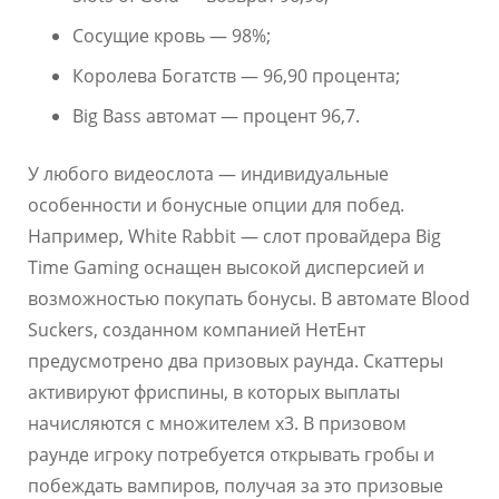
Сосущие кровь ― 98%;
Королева Богатств ― 96,90 процента;
Big Bass автомат ― процент 96,7.
У любого видеослота ― индивидуальные
особенности и бонусные опции для побед.
Например, White Rabbit ― слот провайдера Big
Time Gaming оснащен высокой дисперсией и
возможностью покупать бонусы. В автомате Blood
Suckers, созданном компанией НетЕнт
предусмотрено два призовых раунда. Скаттеры
активируют фриспины, в которых выплаты
начисляются с множителем х3. В призовом
раунде игроку потребуется открывать гробы и
побеждать вампиров, получая за это призовые