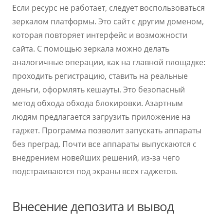
Если ресурс не работает, следует воспользоваться
зеркалом платформы. Это сайт с другим доменом,
которая повторяет интерфейс и возможности
сайта. С помощью зеркала можно делать
аналогичные операции, как на главной площадке:
проходить регистрацию, ставить на реальные
деньги, оформлять кешауты. Это безопасный
метод обхода обхода блокировки. Азартным
людям предлагается загрузить приложение на
гаджет. Программа позволит запускать аппараты
без преград. Почти все аппараты выпускаются с
внедрением новейших решений, из-за чего
подстраиваются под экраны всех гаджетов.
Внесение депозита и вывод