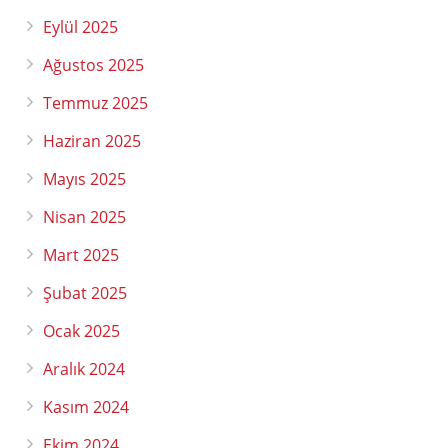
Eylül 2025
Ağustos 2025
Temmuz 2025
Haziran 2025
Mayıs 2025
Nisan 2025
Mart 2025
Şubat 2025
Ocak 2025
Aralık 2024
Kasım 2024
Ekim 2024