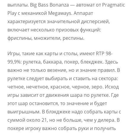
выплаты. Big Bass Bonanza ― автомат от Pragmatic
Play с механикой Megaways. Аппарат
характеризуется значительной дисперсией,
включает несколько призовых функций:
фриспины, множители, респины.
Игры, такие как карты и столы, имеют RTP 98-
99,9%: рулетка, баккара, покер, блекджек. Здесь
важно не только везение, но и знание правил. В
рулетке следует выбирать и ставить на сектора:
четное, нечетное, красное, черное, зеро. Исход
игры зависит от движения шара по рулетке. Где
этот шар остановится, то значение и будет
выигрышным. В блэкджеке надо собрать карты с
суммой около 21, но не больше, чем у дилера. В
покере игроку важно собрать руки и получить