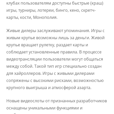
клубах пользователям доступны быстрые (краш)
игры, турниры, лотереи, бинго, кено, скретч-
карты, кости, Монополия.
Живые дилеры заслуживают упоминания. Игры с
живым крупье возможны лишь за деньги. Живой
крупье вращает рулетку, раздает карты и
соблюдает установленные правила. В процессе
видеотрансляции пользователи могут общаться
между собой. Такой тип игр специально создан
для хайроллеров. Игры с живыми дилерами
сопряжены с высокими рисками, возможностью
крупного выигрыша и атмосферой азарта.
Новые видеослоты от признанных разработчиков
оснащены уникальными функциями и