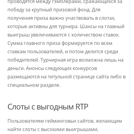
проводятся между гэмблерами, сражающихся за
победу за крупный призовой фонд. Для
получения приза важно участвовать в слотах,
которые активны для турнира. Шансы на главный
выигрыш увеличиваются с количеством ставок.
Сумма главного приза формируется по всем
ставкам пользователей, и потом делится среди
победителей. Турнирная игра возможна лишь на
деньги. Анонсы следующих конкурсов
размещаются на титульной странице сайта либо в
специальном разделе.
Слоты с выгодным RTP
Пользователям гейминговых сайтов, желающим
найти слоты с высокими выигрышами,