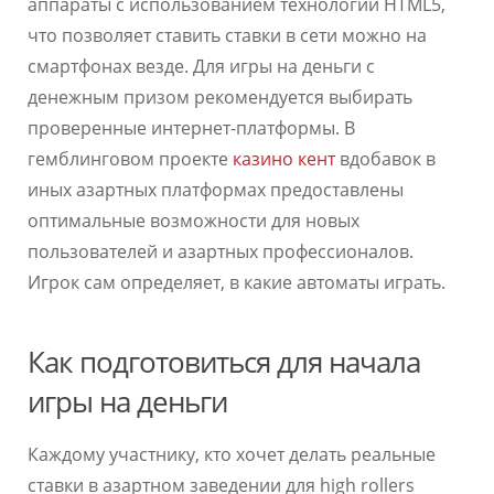
аппараты с использованием технологии HTML5,
что позволяет ставить ставки в сети можно на
смартфонах везде. Для игры на деньги с
денежным призом рекомендуется выбирать
проверенные интернет-платформы. В
гемблинговом проекте
казино кент
вдобавок в
иных азартных платформах предоставлены
оптимальные возможности для новых
пользователей и азартных профессионалов.
Игрок сам определяет, в какие автоматы играть.
Как подготовиться для начала
игры на деньги
Каждому участнику, кто хочет делать реальные
ставки в азартном заведении для high rollers