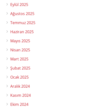
Eylül 2025
Ağustos 2025
Temmuz 2025
Haziran 2025
Mayıs 2025
Nisan 2025
Mart 2025
Şubat 2025
Ocak 2025
Aralık 2024
Kasım 2024
Ekim 2024