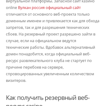
виртуальной платформы. Запасной сайт казино
online
Вулкан россия официальный сайт
отличается от основного веб-проекта только
доменным именем и привлекается как для обхода
запретов, так и для разрешения технических
сбоев. На резервный проект разрешено зайти в
случае, если на официальном ведутся
технические работы. Вдобавок альтернативный
домен понадобится, когда официальный веб-
ресурс развлекательного клуба не стартует по
причине перебоев на сервере,
спровоцированных увеличенным количеством
визитеров.
Как получить резервный веб-