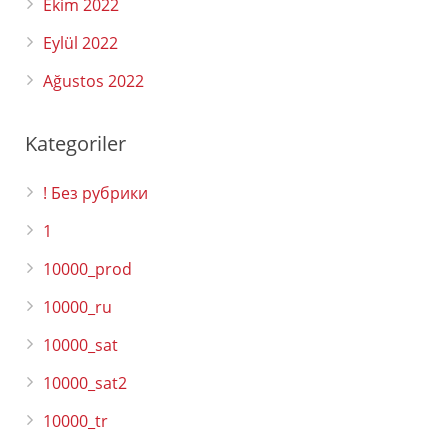
Ekim 2022
Eylül 2022
Ağustos 2022
Kategoriler
! Без рубрики
1
10000_prod
10000_ru
10000_sat
10000_sat2
10000_tr