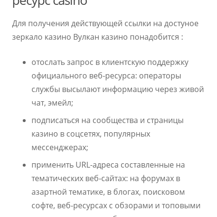
ресурс casino
Для получения действующей ссылки на достуное
зеркало казино Вулкан казино понадобится :
отослать запрос в клиентскую поддержку
официального веб-ресурса: операторы
службы высылают информацию через живой
чат, эмейл;
подписаться на сообщества и страницы
казино в соцсетях, популярных
мессенджерах;
применить URL-адреса составленные на
тематических веб-сайтах: на форумах в
азартной тематике, в блогах, поисковом
софте, веб-ресурсах с обзорами и топовыми