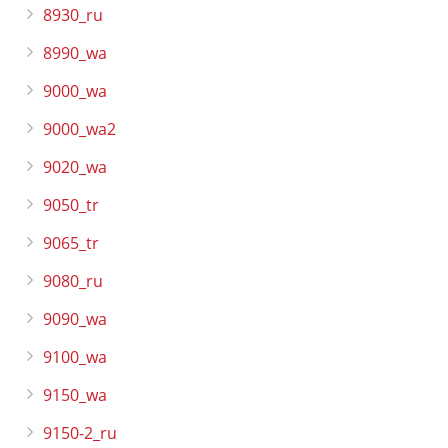
8930_ru
8990_wa
9000_wa
9000_wa2
9020_wa
9050_tr
9065_tr
9080_ru
9090_wa
9100_wa
9150_wa
9150-2_ru