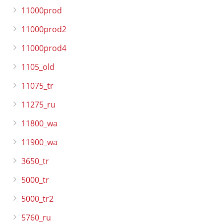
11000prod
11000prod2
11000prod4
1105_old
11075_tr
11275_ru
11800_wa
11900_wa
3650_tr
5000_tr
5000_tr2
5760_ru