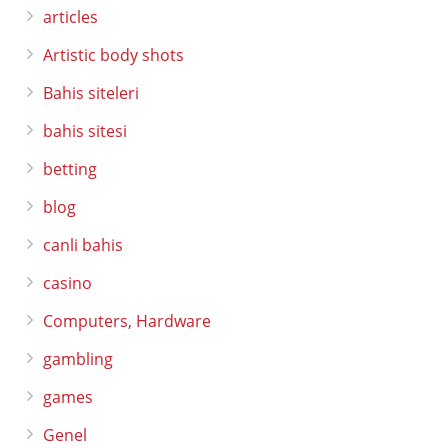
articles
Artistic body shots
Bahis siteleri
bahis sitesi
betting
blog
canli bahis
casino
Computers, Hardware
gambling
games
Genel