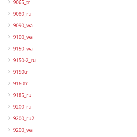
9065_tr
9080_ru
9090_wa
9100_wa
9150_wa
9150-2_ru
9150tr
9160tr
9185_ru
9200_ru
9200_ru2
9200_wa