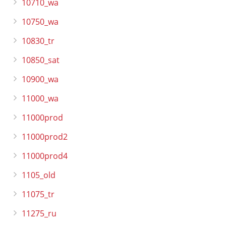
10710_wa
10750_wa
10830_tr
10850_sat
10900_wa
11000_wa
11000prod
11000prod2
11000prod4
1105_old
11075_tr
11275_ru