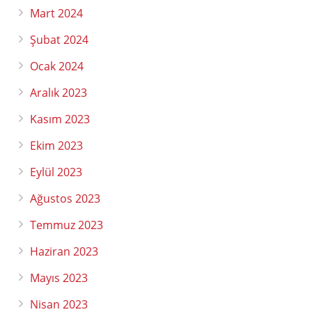
Mart 2024
Şubat 2024
Ocak 2024
Aralık 2023
Kasım 2023
Ekim 2023
Eylül 2023
Ağustos 2023
Temmuz 2023
Haziran 2023
Mayıs 2023
Nisan 2023