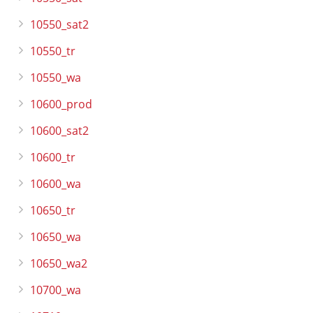
10550_sat2
10550_tr
10550_wa
10600_prod
10600_sat2
10600_tr
10600_wa
10650_tr
10650_wa
10650_wa2
10700_wa