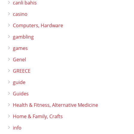
canli bahis
casino
Computers, Hardware
gambling
games
Genel
GREECE
guide
Guides
Health & Fitness, Alternative Medicine
Home & Family, Crafts
info