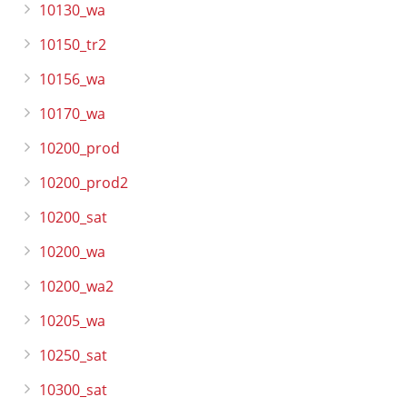
10130_wa
10150_tr2
10156_wa
10170_wa
10200_prod
10200_prod2
10200_sat
10200_wa
10200_wa2
10205_wa
10250_sat
10300_sat