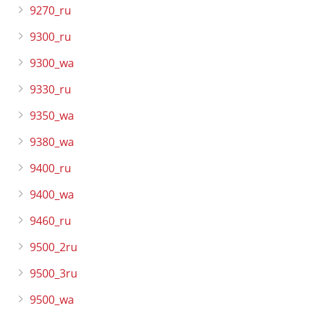
9270_ru
9300_ru
9300_wa
9330_ru
9350_wa
9380_wa
9400_ru
9400_wa
9460_ru
9500_2ru
9500_3ru
9500_wa