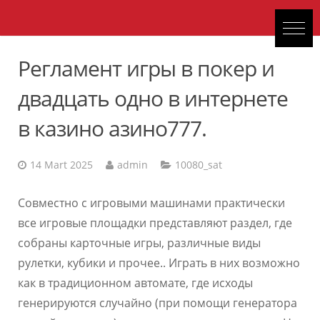
Регламент игры в покер и
двадцать одно в интернете
в казино азино777.
14 Mart 2025
admin
10080_sat
Совместно с игровыми машинами практически
все игровые площадки представляют раздел, где
собраны карточные игры, различные виды
рулетки, кубики и прочее.. Играть в них возможно
как в традиционном автомате, где исходы
генерируются случайно (при помощи генератора