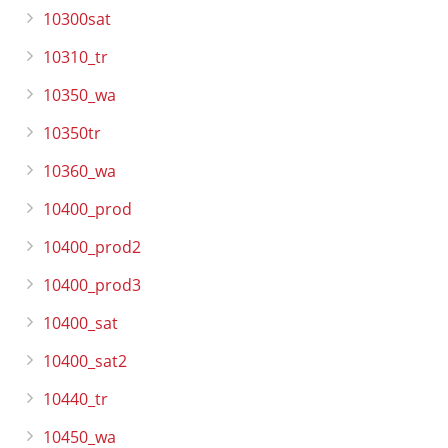
10300sat
10310_tr
10350_wa
10350tr
10360_wa
10400_prod
10400_prod2
10400_prod3
10400_sat
10400_sat2
10440_tr
10450_wa