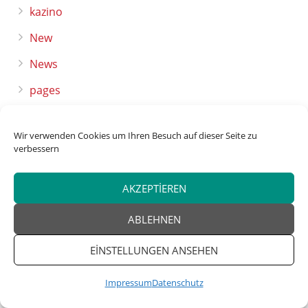
kazino
New
News
pages
Politics, Commentary
Wir verwenden Cookies um Ihren Besuch auf dieser Seite zu
posts
verbessern
press
AKZEPTIEREN
Product Reviews, Consumer Electronics
ABLEHNEN
reviews
Self Improvement, Creativity
EINSTELLUNGEN ANSEHEN
slots
Impressum
Datenschutz
stories