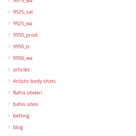
9915_wa
9925_sat
9925_wa
9950_prod
9950_tr
9950_wa
articles
Artistic body shots
Bahis siteleri
bahis sitesi
betting
blog