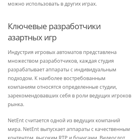
можно использовать в других играх.
Ключевые разработчики
азартных игр
Индустрия игровых автоматов представлена
множеством разработчиков, каждая студия
разрабатывает аппараты с индивидуальным
подходом. К наиболее востребованным
компаниям относятся определенные студии,
зарекомендовавших себя в роли ведущих игроков
рынка.
NetEnt считается одной из ведущих компаний
мира. NetEnt выпускает аппараты с качественным
контентом, высоким RTP и бонусами. Видеослот