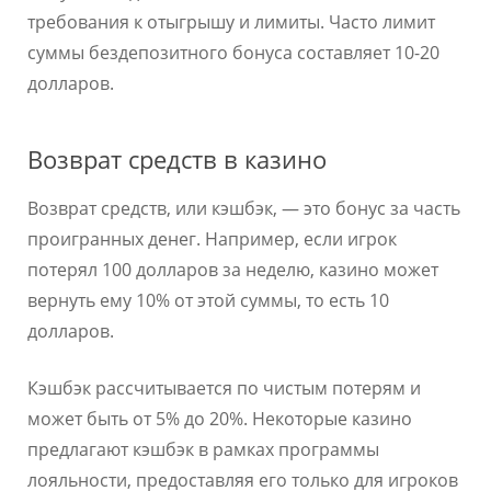
требования к отыгрышу и лимиты. Часто лимит
суммы бездепозитного бонуса составляет 10-20
долларов.
Возврат средств в казино
Возврат средств, или кэшбэк, — это бонус за часть
проигранных денег. Например, если игрок
потерял 100 долларов за неделю, казино может
вернуть ему 10% от этой суммы, то есть 10
долларов.
Кэшбэк рассчитывается по чистым потерям и
может быть от 5% до 20%. Некоторые казино
предлагают кэшбэк в рамках программы
лояльности, предоставляя его только для игроков