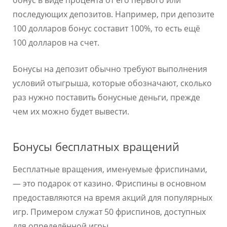
бонус в виде процента от его первого или
последующих депозитов. Например, при депозите
100 долларов бонус составит 100%, то есть ещё
100 долларов на счет.
Бонусы на депозит обычно требуют выполнения
условий отыгрыша, которые обозначают, сколько
раз нужно поставить бонусные деньги, прежде
чем их можно будет вывести.
Бонусы бесплатных вращений
Бесплатные вращения, именуемые фриспинами,
— это подарок от казино. Фриспины в основном
предоставляются на время акций для популярных
игр. Примером служат 50 фриспинов, доступных
для определённой игры.