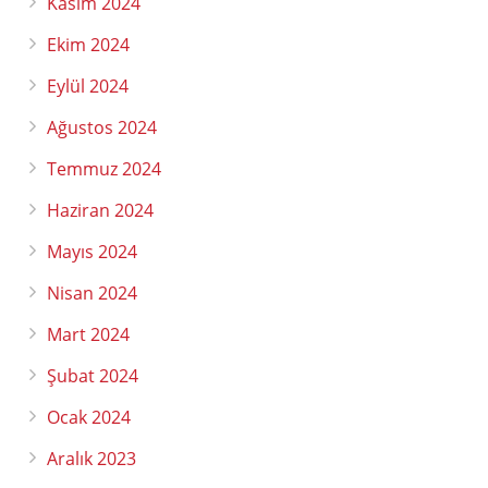
Kasım 2024
Ekim 2024
Eylül 2024
Ağustos 2024
Temmuz 2024
Haziran 2024
Mayıs 2024
Nisan 2024
Mart 2024
Şubat 2024
Ocak 2024
Aralık 2023