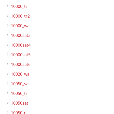
10000_tr
10000_tr2
10000_wa
10000sat3
10000sat4
10000sat5
10000sat6
10020_wa
10050_sat
10050_tr
10050sat
10050tr