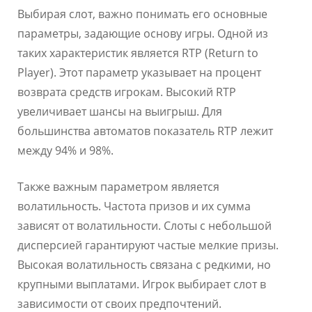
Выбирая слот, важно понимать его основные
параметры, задающие основу игры. Одной из
таких характеристик является RTP (Return to
Player). Этот параметр указывает на процент
возврата средств игрокам. Высокий RTP
увеличивает шансы на выигрыш. Для
большинства автоматов показатель RTP лежит
между 94% и 98%.
Также важным параметром является
волатильность. Частота призов и их сумма
зависят от волатильности. Слоты с небольшой
дисперсией гарантируют частые мелкие призы.
Высокая волатильность связана с редкими, но
крупными выплатами. Игрок выбирает слот в
зависимости от своих предпочтений.