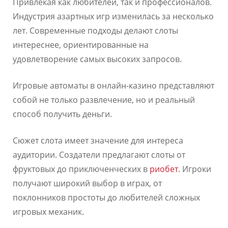
Привлекая как любителей, так и профессионалов.
Индустрия азартных игр изменилась за несколько
лет. Современные подходы делают слоты
интереснее, ориентированные на
удовлетворение самых высоких запросов.
Игровые автоматы в онлайн-казино представляют
собой не только развлечение, но и реальный
способ получить деньги.
Сюжет слота имеет значение для интереса
аудитории. Создатели предлагают слоты от
фруктовых до приключенческих в
риобет
. Игроки
получают широкий выбор в играх, от
поклонников простоты до любителей сложных
игровых механик.