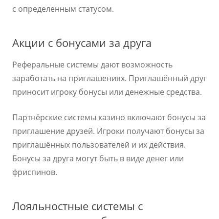
с определенным статусом.
Акции с бонусами за друга
Реферальные системы дают возможность
заработать на приглашениях. Приглашённый друг
приносит игроку бонусы или денежные средства.
Партнёрские системы казино включают бонусы за
приглашение друзей. Игроки получают бонусы за
приглашённых пользователей и их действия.
Бонусы за друга могут быть в виде денег или
фриспинов.
Лояльностные системы с