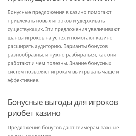
Бонусные предложения в казино помогают
привлекать новых игроков и удерживать
существующих. Эти предложения увеличивают
шансы игроков на успех и помогают казино
расширять аудиторию. Варианты бонусов
разнообразны, и нужно разбираться, как они
работают и чем полезны. Знание бонусных
систем позволяет игрокам выигрывать чаще и
эффективнее.
Бонусные выгоды для игроков
риобет казино
Предложения бонусов дают геймерам важные