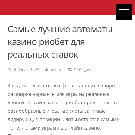
Самые лучшие автоматы
казино риобет для
реальных ставок
20 Ocak 2025
admin
9100_wa
Каждый год азартная сфера становится шире,
расширяя варианты для игры на реальные
деньги. На сайте казино риобет представлены
разнообразные игры, где слоты занимают
лидирующие позиции. Слоты остаются самыми
популярными играми в онлайн-казино.