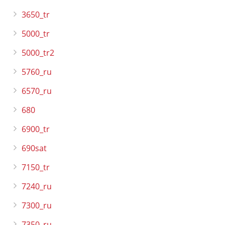
3650_tr
5000_tr
5000_tr2
5760_ru
6570_ru
680
6900_tr
690sat
7150_tr
7240_ru
7300_ru
7350_ru