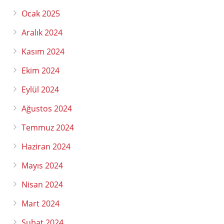
Ocak 2025
Aralık 2024
Kasım 2024
Ekim 2024
Eylül 2024
Ağustos 2024
Temmuz 2024
Haziran 2024
Mayıs 2024
Nisan 2024
Mart 2024
Şubat 2024