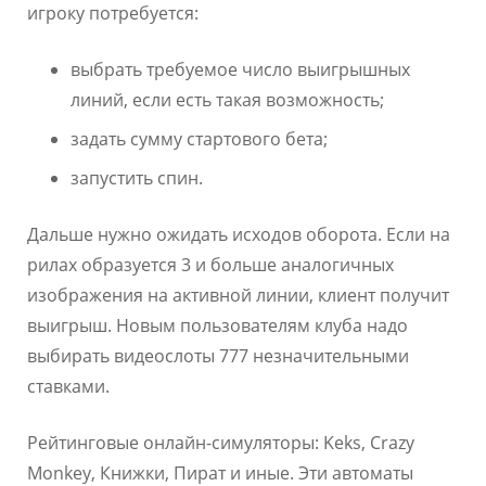
игроку потребуется:
выбрать требуемое число выигрышных
линий, если есть такая возможность;
задать сумму стартового бета;
запустить спин.
Дальше нужно ожидать исходов оборота. Если на
рилах образуется 3 и больше аналогичных
изображения на активной линии, клиент получит
выигрыш. Новым пользователям клуба надо
выбирать видеослоты 777 незначительными
ставками.
Рейтинговые онлайн-симуляторы: Keks, Crazy
Monkey, Книжки, Пират и иные. Эти автоматы