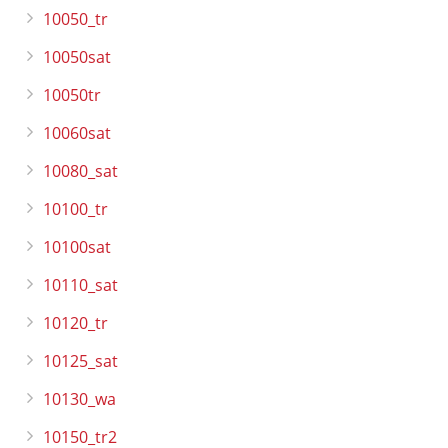
10050_tr
10050sat
10050tr
10060sat
10080_sat
10100_tr
10100sat
10110_sat
10120_tr
10125_sat
10130_wa
10150_tr2