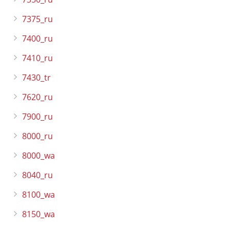
7375_ru
7400_ru
7410_ru
7430_tr
7620_ru
7900_ru
8000_ru
8000_wa
8040_ru
8100_wa
8150_wa