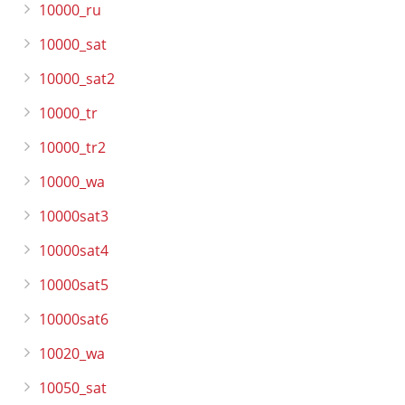
10000_ru
10000_sat
10000_sat2
10000_tr
10000_tr2
10000_wa
10000sat3
10000sat4
10000sat5
10000sat6
10020_wa
10050_sat