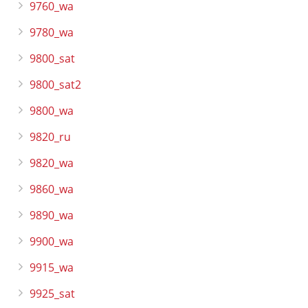
9760_wa
9780_wa
9800_sat
9800_sat2
9800_wa
9820_ru
9820_wa
9860_wa
9890_wa
9900_wa
9915_wa
9925_sat