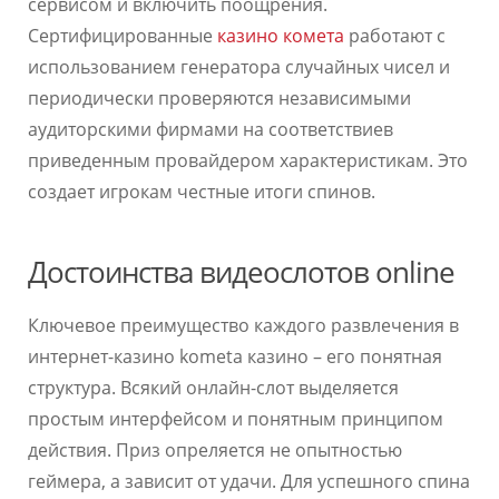
сервисом и включить поощрения.
Сертифицированные
казино комета
работают с
использованием генератора случайных чисел и
периодически проверяются независимыми
аудиторскими фирмами на соответствиев
приведенным провайдером характеристикам. Это
создает игрокам честные итоги спинов.
Достоинства видеослотов online
Ключевое преимущество каждого развлечения в
интернет-казино kometa казино – его понятная
структура. Всякий онлайн-слот выделяется
простым интерфейсом и понятным принципом
действия. Приз опреляется не опытностью
геймера, а зависит от удачи. Для успешного спина