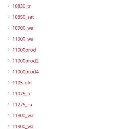
10830_tr
10850_sat
10900_wa
11000_wa
11000prod
11000prod2
11000prod4
1105_old
11075_tr
11275_ru
11800_wa
11900_wa