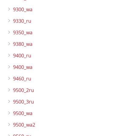
9300_wa
9330_ru
9350_wa
9380_wa
9400_ru
9400_wa
9460_ru
9500_2ru
9500_3ru
9500_wa
9500_wa2