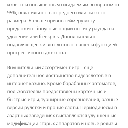
известны повышенным ожидаемым возвратом от
95%, волатильностью среднего или низкого
размера. Больше призов геймеру могут
предложить бонусные опции по типу раунда на
удвоение или freespins. Дополнительно
подавляющее число слотов оснащены функцией
прогрессивного джекпота.
Внушительный ассортимент игр – еще
дополнительное достоинство видеослотов в в
интернет-казино. Кроме барабанных автоматов,
пользователям предоставлены карточные и
быстрые игры, турнирные соревнования, разные
версии рулетки и прочие слоты. Периодически в
азартных заведениях выставляются улучшенные
модификации старых аппаратов и новые релизы