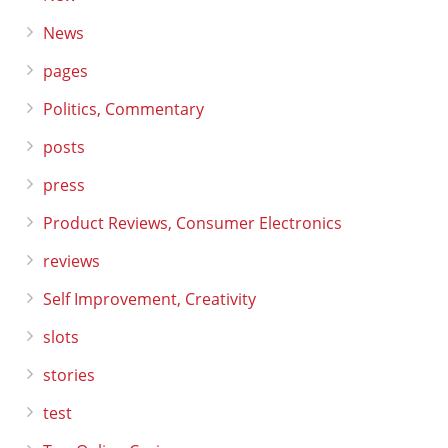
News
pages
Politics, Commentary
posts
press
Product Reviews, Consumer Electronics
reviews
Self Improvement, Creativity
slots
stories
test