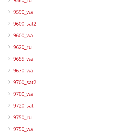
9560_ru
9590_wa
9600_sat2
9600_wa
9620_ru
9655_wa
9670_wa
9700_sat2
9700_wa
9720_sat
9750_ru
9750_wa