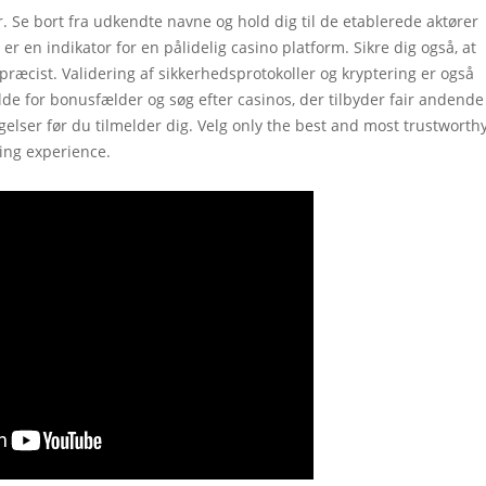
. Se bort fra udkendte navne og hold dig til de etablerede aktører
 en indikator for en pålidelig casino platform. Sikre dig også, at
 præcist. Validering af sikkerhedsprotokoller og kryptering er også
alde for bonusfælder og søg efter casinos, der tilbyder fair andende
ngelser før du tilmelder dig. Velg only the best and most trustworth
ing experience.