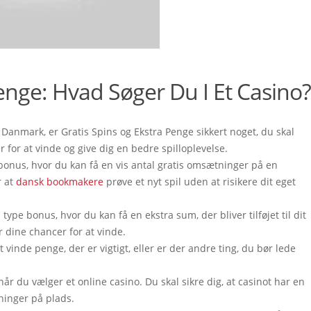
enge: Hvad Søger Du I Et Casino?
o i Danmark, er Gratis Spins og Ekstra Penge sikkert noget, du skal
r for at vinde og give dig en bedre spilloplevelse.
 bonus, hvor du kan få en vis antal gratis omsætninger på en
r at
dansk bookmakere
prøve et nyt spil uden at risikere dit eget
pe bonus, hvor du kan få en ekstra sum, der bliver tilføjet til dit
r dine chancer for at vinde.
 vinde penge, der er vigtigt, eller er der andre ting, du bør lede
, når du vælger et online casino. Du skal sikre dig, at casinot har en
tninger på plads.