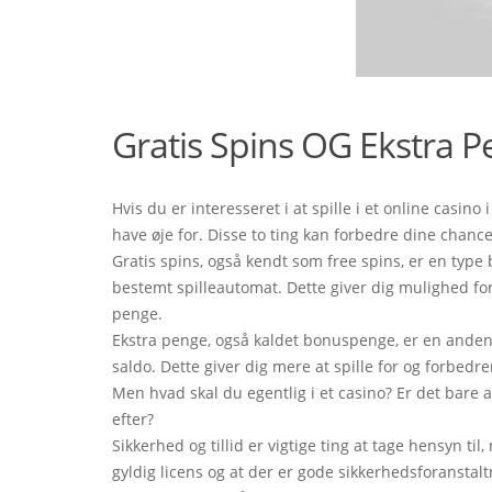
Gratis Spins OG Ekstra P
Hvis du er interesseret i at spille i et online casin
have øje for. Disse to ting kan forbedre dine chance
Gratis spins, også kendt som free spins, er en type
bestemt spilleautomat. Dette giver dig mulighed fo
penge.
Ekstra penge, også kaldet bonuspenge, er en anden ty
saldo. Dette giver dig mere at spille for og forbedre
Men hvad skal du egentlig i et casino? Er det bare at
efter?
Sikkerhed og tillid er vigtige ting at tage hensyn til
gyldig licens og at der er gode sikkerhedsforanstal