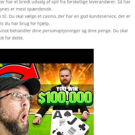
der har et bredt udvalg af spil fra forskellige leverandører. Så har
 synes er mest spændende.
 til. Du skal vælge et casino, der har en god kundeservice, der er
vis du har brug for hjælp.
asinot behandler dine personoplysninger og dine penge. Du skal
ik for dette.