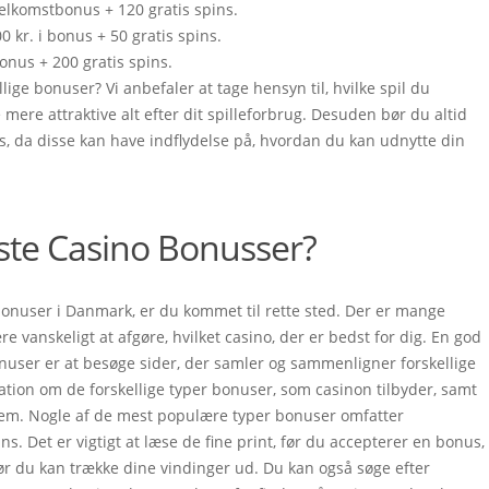
velkomstbonus + 120 gratis spins.
0 kr. i bonus + 50 gratis spins.
bonus + 200 gratis spins.
ge bonuser? Vi anbefaler at tage hensyn til, hvilke spil du
mere attraktive alt efter dit spilleforbrug. Desuden bør du altid
us, da disse kan have indflydelse på, hvordan du kan udnytte din
ste Casino Bonusser?
 bonuser i Danmark, er du kommet til rette sted. Der er mange
e vanskeligt at afgøre, hvilket casino, der er bedst for dig. En god
nuser er at besøge sider, der samler og sammenligner forskellige
ation om de forskellige typer bonuser, som casinon tilbyder, samt
e dem. Nogle af de mest populære typer bonuser omfatter
. Det er vigtigt at læse de fine print, før du accepterer en bonus,
 før du kan trække dine vindinger ud. Du kan også søge efter