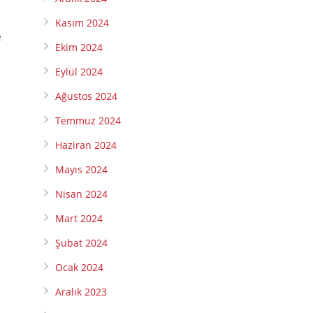
Kasım 2024
e
Ekim 2024
Eylül 2024
Ağustos 2024
Temmuz 2024
Haziran 2024
Mayıs 2024
Nisan 2024
Mart 2024
Şubat 2024
Ocak 2024
Aralık 2023